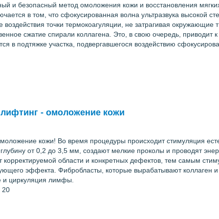
й и безопасный метод омоложения кожи и восстановления мягких 
чается в том, что сфокусированная волна ультразвука высокой ст
не воздействия точки термокоагуляции, не затрагивая окружающие
венное сжатие спирали коллагена. Это, в свою очередь, приводит 
ся в подтяжке участка, подвергавшегося воздействию сфокусирован
й лиф­тинг - омо­ложе­ние ко­жи
омоложение кожи! Во время процедуры происходит стимуляция ест
глубину от 0,2 до 3,5 мм, создают мелкие проколы и проводят эне
от корректируемой области и конкретных дефектов, тем самым сти
ующего эффекта. Фибробласты, которые вырабатывают коллаген и э
е и циркуляция лимфы.
 20