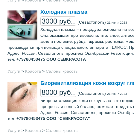
Холодная плазма
3000 руб..
(Севастополь)
21 июня 2023
Холодная плазма – процедура основана на воз
Она оказывает противовоспалительное, антис
акне и постакне, рубцы, шрамы, растяжки, ме
производится при помощи специального аппарата ГЕЛИОС. Про
Адрес: Россия, Севастополь, проспект Октябрьской Революции,
тел.
+79780453475
ООО СЕВКРАСОТА
Услуги
>
Красота
>
Салоны красоты
Биоревитализация кожи вокруг гл
8000 руб..
(Севастополь)
21 июня 2023
Биоревитализация кожи вокруг глаз - это под
процессы и водный баланс, помогает придать 
Адрес: Россия, Севастополь, проспект Октябр
тел.
+79780453475
ООО "СЕВКРАСОТА"
Услуги
>
Красота
>
Салоны красоты