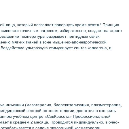
ней лица, который позволяет повернуть время вспять! Принцип
нсивности точечным нагревом, избирательно, создает на строго
 повышение температуры разрывает пептидные связи
ащению мягких тканей в зоне мышечно-апоневротической
Воздействие ультразвука стимулирует синтез коллагена, и
ча инъекции (мезотерапия, биоревитализация, плазмотерапия,
медицинской сестрой по косметологии, достаточно окончить
рованном учебном центре «СевКрасота» Профессиональной
мает в среднем 2 месяца. Проводится индивидуально, в очно-
 отрабатывается в салоне экологичной косметологии