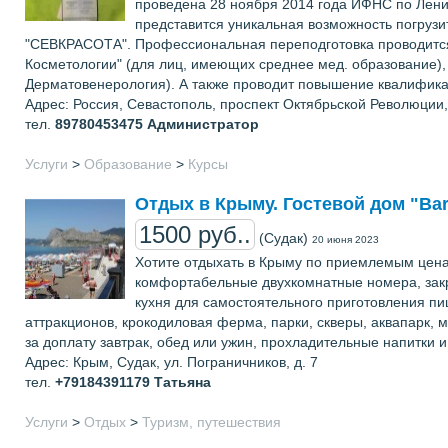
проведена 28 ноября 2014 года ИФНС по Лени
представится уникальная возможность погруз
"СЕВКРАСОТА". Профессиональная переподготовка проводится п
Косметологии" (для лиц, имеющих среднее мед. образование),
Дерматовенерология). А также проводит повышение квалифика
Адрес: Россия, Севастополь, проспект Октябрьской Революции,
тел.
89780453475
Администратор
Услуги
>
Образование
>
Курсы
Отдых в Крыму. Гостевой дом "Bar 
1500 руб..
(Судак)
20 июня 2023
Хотите отдыхать в Крыму по приемлемым ценам
комфортабельные двухкомнатные номера, закры
кухня для самостоятельного приготовления пищ
аттракционов, крокодиловая ферма, парки, скверы, аквапарк, 
за доплату завтрак, обед или ужин, прохладительные напитки 
Адрес: Крым, Судак, ул. Пограничников, д. 7
тел.
+79184391179
Татьяна
Услуги
>
Отдых
>
Туризм, путешествия