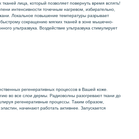
тканей лица, который позволяет повернуть время вспять!
епени интенсивности точечным нагревом, избирательно,
 ткани. Локальное повышение температуры разрывает
к быстрому сокращению мягких тканей в зоне мышечно-
ного ультразвука. Воздействие ультразвука стимулирует
ественных регенеративных процессов в Вашей коже.
ргию во все слои дермы. Радиоволны разогревают ткани до
мулируя регенеративные процессы. Таким образом,
ластин, начинают работать активнее. Запускается