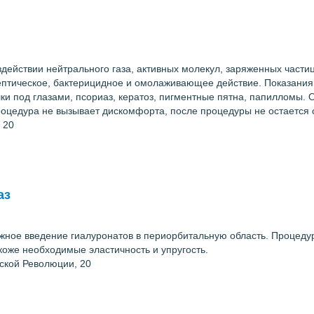
действии нейтрального газа, активных молекул, заряженных частиц
ептическое, бактерицидное и омолаживающее действие. Показания 
шки под глазами, псориаз, кератоз, пигментные пятна, папилломы
цедура не вызывает дискомфорта, после процедуры не остается 
 20
аз
кожное введение гиалуронатов в периорбитальную область. Процед
коже необходимые эластичность и упругость.
ьской Революции, 20