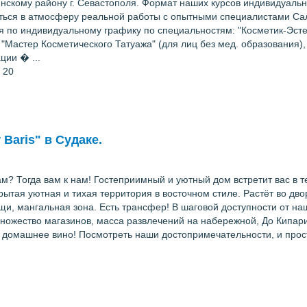
нскому району г. Севастополя. Формат наших курсов индивидуальн
иться в атмосферу реальной работы с опытными специалистами Са
о индивидуальному графику по специальностям: "Косметик-Эстети
 "Мастер Косметического Татуажа" (для лиц без мед. образования
ции � ...
 20
Baris" в Судаке.
? Тогда вам к нам! Гостеприимный и уютный дом встретит вас в те
тая уютная и тихая территория в восточном стиле. Растёт во двор
и, мангальная зона. Есть трансфер! В шаговой доступности от наше
множество магазинов, масса развлечений на набережной, До Кипар
и домашнее вино! Посмотреть наши достопримечательности, и прост