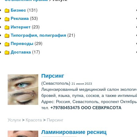
Бизнес
(131)
Реклама
(53)
Интернет
(23)
Типография, полиграфия
(21)
Переводы
(29)
Доставка
(17)
Пирсинг
(Севастополь)
21 июня 2023
Лицензированный медицинский салон экологич
бровей, языка, пупка, сосков, а также интимны
Адрес: Россия, Севастополь, проспект Октябр
тел.
+79780453475
ООО СЕВКРАСОТА
Услуги
>
Красота
>
Пирсинг
Ламинирование ресниц