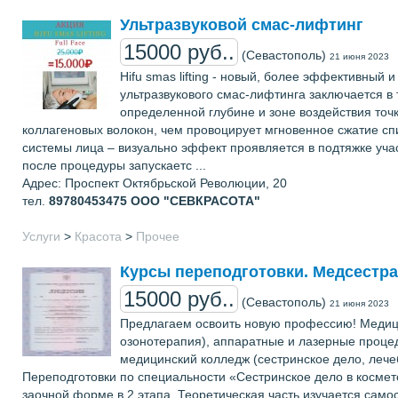
Ультразвуковой смас-лифтинг
15000 руб..
(Севастополь)
21 июня 2023
Hifu smas lifting - новый, более эффективный
ультразвукового смас-лифтинга заключается в 
определенной глубине и зоне воздействия то
коллагеновых волокон, чем провоцирует мгновенное сжатие сп
системы лица – визуально эффект проявляется в подтяжке учас
после процедуры запускаетс ...
Адрес: Проспект Октябрьской Революции, 20
тел.
89780453475
ООО "СЕВКРАСОТА"
Услуги
>
Красота
>
Прочее
Курсы переподготовки. Медсестра
15000 руб..
(Севастополь)
21 июня 2023
Предлагаем освоить новую профессию! Медици
озонотерапия), аппаратные и лазерные процед
медицинский колледж (сестринское дело, леч
Переподготовки по специальности «Сестринское дело в космет
заочной форме в 2 этапа. Теоретическая часть изучается сам