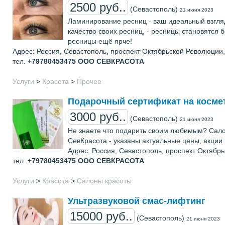
2500 руб..
(Севастополь)
21 июня 2023
Ламинирование ресниц - ваш идеальный взгляд
качество своих ресниц, - ресницы становятся 
ресницы ещё ярче!
Адрес: Россия, Севастополь, проспект Октябрьской Революции,
тел.
+79780453475
ООО СЕВКРАСОТА
Услуги
>
Красота
>
Прочее
Подарочный сертификат на косме
3000 руб..
(Севастополь)
21 июня 2023
Не знаете что подарить своим любимым? Сало
СевКрасота - указаны актуальные цены, акции
Адрес: Россия, Севастополь, проспект Октябр
тел.
+79780453475
ООО СЕВКРАСОТА
Услуги
>
Красота
>
Салоны красоты
Ультразвуковой смас-лифтинг
15000 руб..
(Севастополь)
21 июня 2023