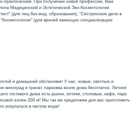
о-практический. При получении новой профессии, Вам
лона Медицинской и Эстетической Эко-Косметологии
ст" (для лиц без мед. образования), "Сестринское дело в
), "Косметология" (для врачей имеющих специализацию
плой и домашней обстановке! У нас: новые, светлые и
е виноград и гранат, парковка возле дома бесплатно. Летняя
го гостевого дома есть рынок, аптеки, столовые, кафе, парк
исовой аллеи 200 м! Мы так же предложим для вас приготовить
о искупаться в чистом море!