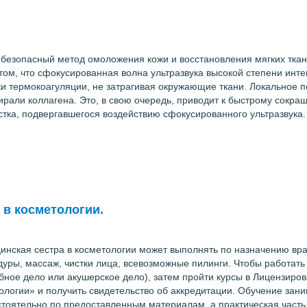
 и безопасный метод омоложения кожи и восстановления мягких тка
том, что сфокусированная волна ультразвука высокой степени инте
чки термокоагуляции, не затрагивая окружающие ткани. Локальное
ирали коллагена. Это, в свою очередь, приводит к быстрому сокр
тка, подвергавшегося воздействию сфокусированного ультразвука. 
 в косметологии.
нская сестра в косметологии может выполнять по назначению вра
уры, массаж, чистки лица, всевозможные пилинги. Чтобы работать 
ебное дело или акушерское дело), затем пройти курсы в Лицензи
ологии» и получить свидетельство об аккредитации. Обучение зани
остоятельно по предоставленным материалам, а практическая часть