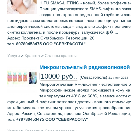
HIFU SMAS-LIFTING - новый, более эффективны
Принцип ультразвукового SMAS-лифтинга заклю
создает на строго определенной глубине и зо
пептидные связи коллагеновых волокон, чем провоцирует мгно
апоневротической системы лица – визуально эффект проявляет
синтез коллагена, и после процедуры запускается ф� ...
Адрес: Проспект Октябрьской Революции, 20
тел.
89780453475
ООО "СЕВКРАСОТА"
Услуги
>
Красота
>
Салоны красоты
Мик­ро­иголь­ча­тый ра­ди­овол­но­во
10000 руб..
(Севастополь)
21 июня 2023
Микроигольчатый RF-лифтинг - естественное 
Микроскопические иголки проникают в кожу на 
температуры от 40°С до 60°С, в зависимости 
фракционный rf-лифтинг позволяет достичь мощного стимулир
метаболизм на клеточном уровне, улучшается кровообращени
Адрес: Россия, Севастополь, проспект Октябрьской Революции,
тел.
+79780453475
ООО "СЕВКРАСОТА"
Услуги
>
Красота
>
Салоны красоты