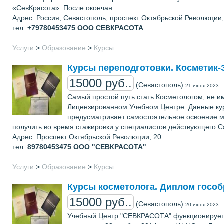
«СевКрасота». После окончан ...
Адрес: Россия, Севастополь, проспект Октябрьской Революции,
тел.
+79780453475
ООО СЕВКРАСОТА
Услуги
>
Образование
>
Курсы
Курсы переподготовки. Косметик-
15000 руб..
(Севастополь)
21 июня 2023
Самый простой путь стать Косметологом, не 
Лицензированном Учебном Центре. Данные кур
предусматривает самостоятельное освоение м
получить во время стажировки у специалистов действующего С
Адрес: Проспект Октябрьской Революции, 20
тел.
89780453475
ООО "СЕВКРАСОТА"
Услуги
>
Образование
>
Курсы
Курсы косметолога. Диплом гособ
15000 руб..
(Севастополь)
20 июня 2023
Учебный Центр "СЕВКРАСОТА" функционирует 