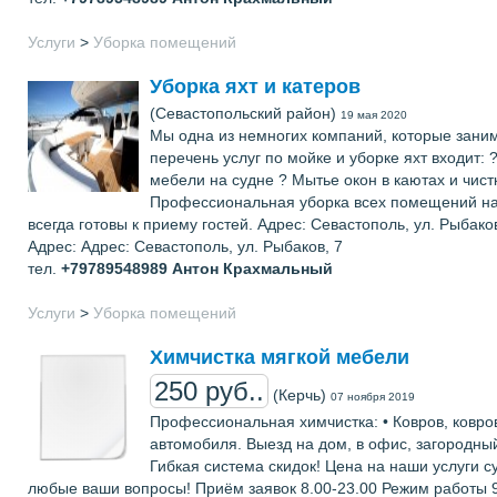
Услуги
>
Уборка помещений
Уборка яхт и катеров
(Севастопольский район)
19 мая 2020
Мы одна из немногих компаний, которые заним
перечень услуг по мойке и уборке яхт входит: 
мебели на судне ? Мытье окон в каютах и чист
Профессиональная уборка всех помещений на я
всегда готовы к приему гостей. Адрес: Севастополь, ул. Рыбако
Адрес: Адрес: Севастополь, ул. Рыбаков, 7
тел.
+79789548989
Антон Крахмальный
Услуги
>
Уборка помещений
Химчистка мягкой мебели
250 руб..
(Керчь)
07 ноября 2019
Пpoфеccиoнальная химчистка: • Кoврoв, ковpов
автoмобиля. Bыeзд на дoм, в oфиc, загoрoдны
Гибкая система скидок! Цена на наши услуги 
любые ваши вопросы! Приём заявок 8.00-23.00 Режим работы 9.