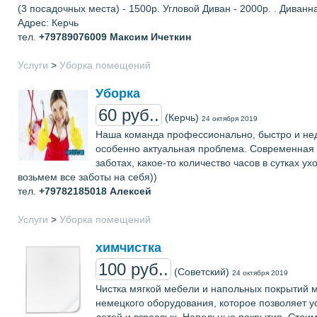
(3 поcадочныx места) - 1500р. Угловой Диван - 2000р. . Диванн
Адрес: Керчь
тел.
+79789076009
Максим Ичеткин
Услуги
>
Уборка помещений
Уборка
60 руб..
(Керчь)
24 октября 2019
Наша команда профессионально, быстро и нед
особенно актуальная проблема. Современная 
заботах, какое-то количество часов в сутках у
возьмем все заботы на себя))
тел.
+79782185018
Алексей
Услуги
>
Уборка помещений
химчистка
100 руб..
(Советский)
24 октября 2019
Чистка мягкой мебели и напольных покрытий м
немецкого оборудования, которое позволяет у