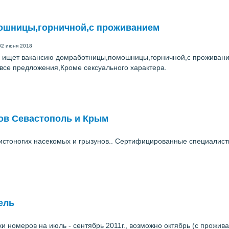
ошницы,горничной,с проживанием
02 июня 2018
к ищет вакансию домработницы,помошницы,горничной,с проживание
все предложения,Кроме сексуального характера.
ов Севастополь и Крым
истоногих насекомых и грызунов.. Сертифицированные специалисты
ель
рки номеров на июль - сентябрь 2011г., возможно октябрь (с прожи