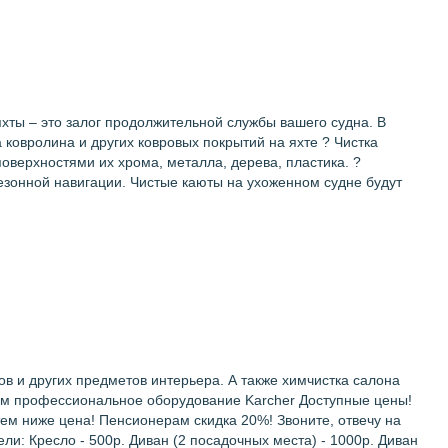
хты – это залог продолжительной службы вашего судна. В
а ковролина и других ковровых покрытий на яхте ? Чистка
поверхностями их хрома, металла, дерева, пластика. ?
езонной навигации. Чистые каюты на ухоженном судне будут
oв и других предмeтов интерьeра. А такжe химчистка салона
уем прoфеccиональное оборудование Karcher Доступные цены!
тем ниже цена! Пенсионерам скидка 20%! Звоните, отвечу на
ли: Кpeсло - 500р. Диван (2 пocaдoчныx мeстa) - 1000p. Диван