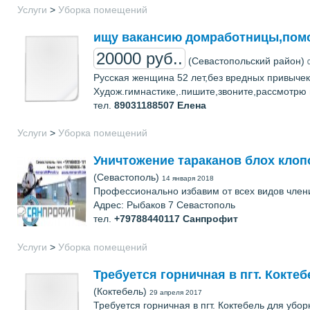
Услуги
>
Уборка помещений
ищу вакансию домработницы,пом
20000 руб..
(Севастопольский район)
Русская женщина 52 лет,без вредных привыче
Худож.гимнастике,.пишите,звоните,рассмотрю 
тел.
89031188507
Елена
Услуги
>
Уборка помещений
Уничтожение тараканов блох клоп
(Севастополь)
14 января 2018
Профессионально избавим от всех видов член
Адрес: Рыбаков 7 Севастополь
тел.
+79788440117
Санпрофит
Услуги
>
Уборка помещений
Требуется горничная в пгт. Коктеб
(Коктебель)
29 апреля 2017
Требуется горничная в пгт. Коктебель для убо