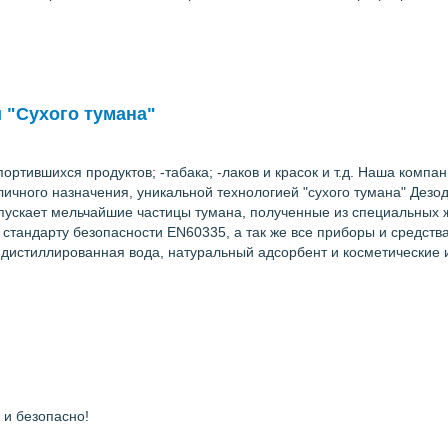
 "Сухого тумана"
портившихся продуктов; -табака; -лаков и красок и т.д. Наша комп
ичного назначения, уникальной технологией "сухого тумана" Дез
пускает мельчайшие частицы тумана, полученные из специальных ж
стандарту безопасности EN60335, а так же все приборы и средст
о дистиллированная вода, натуральный адсорбент и косметические
 и безопасно!