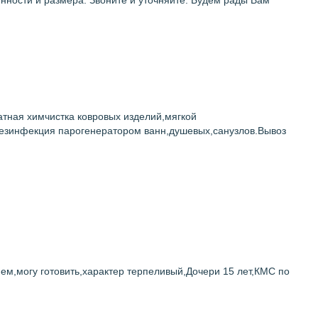
енности и размера. Звоните и уточняйте. Будем рады Вам
ная химчистка ковровых изделий,мягкой
езинфекция парогенератором ванн,душевых,санузлов.Вывоз
м,могу готовить,характер терпеливый,Дочери 15 лет,КМС по