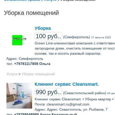
Уборка помещений
Уборка
100 руб..
(Симферополь)
17 августа 2022
Green Line-клининговая компания с ответстве
загородном доме, очистить помещение от посл
основе, так и носить разовый характер.
Адрес: Симферополь
тел.
+79781117808
Ольга
Услуги
>
Уборка помещений
Клининг сервис Cleansmart.
990 руб..
(Севастопольский район)
05 ав
Клининг сервис Cleansmart. • Уборка квартир •
Почта: cleansmart.ru@gmail.com
Адрес: Адрес: Севастополь, ул. Рыбаков, 7
тел.
+79789548989
Антон Крахмальный