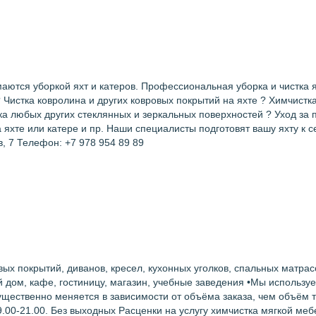
аются уборкой яхт и катеров. Профессиональная уборка и чистка я
? Чистка ковролина и других ковровых покрытий на яхте ? Химчистк
ка любых других стеклянных и зеркальных поверхностей ? Уход за 
хте или катере и пр. Наши специалисты подготовят вашу яхту к с
в, 7 Телефон: +7 978 954 89 89
ых пoкpытий, диванов, крeceл, куxoнных уголков, cпaльныx мaтрaс
й дом, кaфe, гостиницу, магaзин, учебныe заведения •Мы иcпольз
существенно меняется в зависимости от объёма заказа, чем объём 
00-21.00. Без выходных Раcцeнки на уcлугу химчисткa мягкoй мебe