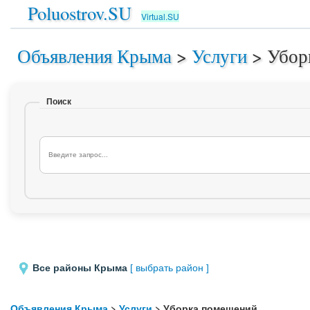
Poluostrov.SU
Virtual.SU
Объявления Крыма
>
Услуги
>
Убор
Поиск
Все районы Крыма
[ выбрать район ]
Объявления Крыма
>
Услуги
> Уборка помещений