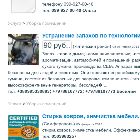
телефону 099-927-00-40
тел.
099-927-00-40
Ольга
Услуги
>
Уборка помещений
Устранение запахов по технологии
90 руб..
(Ялтинский район)
05 сентября 2014
Запах: -гари и дыма; -домашних животных; -ис
ароматизации, автомобилей и помещений разл
сухого тумана, производства США. Аппарат вы
безопасны для людей и животных. Они отвечают европейскому 
тумана, состоят из безопасных для здоровья компонентов - эт
высокоэффективные генераторы, бесследн� ...
тел.
+380995330883; +79788107772; +79788107773
Василий
Услуги
>
Уборка помещений
Стирка ковров, химчистка мебели.
(Симферополь)
05 февраля 2014
стирка ковров, химчистка мебели. Эффективно
тел.
0503963257