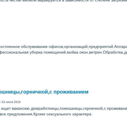
ость чистки мебели варьируется в зависимости от степени загрязн
стоянное обслуживание офисов,организаций,предприятий.Аппарат
ессиональная уборка помещений,мойка окон,витрин.Обработка,д
ошницы,горничной,с проживанием
)
02 июня 2018
к ищет вакансию домработницы,помошницы,горничной,с проживание
все предложения,Кроме сексуального характера.