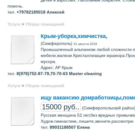
детей и взрослых. Напольные покрытия. Стоим
помочь.
тел.
+79782185018
Алексей
Услуги
>
Уборка помещений
Крым-уборка,химчистка,
(Симферополь)
31 августа 2018
Промышленный альпинизм любой сложности.по
мебели,жалюзи.Кристаллизация мрамора.Проф
мусора.
Адрес: АР Крым
тел.
8(978)752-87-79,70-70-63
Master cleaning
Услуги
>
Уборка помещений
ищу вакансию домработницы,пом
15000 руб..
(Симферопольский район
Русская женщина 52 лет,без вредных привыче
Худож.гимнастике,.пишите,звоните,рассмотрю 
тел.
89031188507
Елена