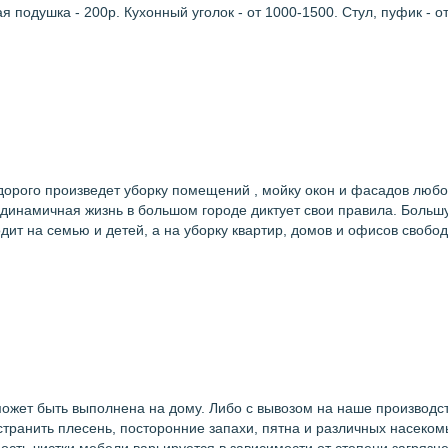
ая подушка - 200р. Кухонный уголок - от 1000-1500. Стул, пуфик - 
орого произведет уборку помещений , мойку окон и фасадов любой
динамичная жизнь в большом городе диктует свои правила. Большу
ходит на семью и детей, а на уборку квартир, домов и офисов своб
ожет быть выполнена на дому. Либо с вывозом на наше производст
странить плесень, посторонние запахи, пятна и различных насеко