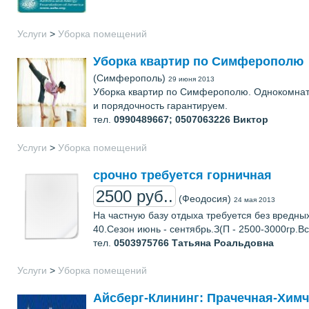
Услуги
>
Уборка помещений
Уборка квартир по Симферополю
(Симферополь)
29 июня 2013
Уборка квартир по Симферополю. Однокомнатная
и порядочность гарантируем.
тел.
0990489667; 0507063226
Виктор
Услуги
>
Уборка помещений
срочно требуется горничная
2500 руб..
(Феодосия)
24 мая 2013
На частную базу отдыха требуется без вредны
40.Сезон июнь - сентябрь.З(П - 2500-3000гр.В
тел.
0503975766
Татьяна Роальдовна
Услуги
>
Уборка помещений
Айсберг-Клининг: Прачечная-Химч