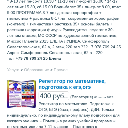
* 9-10 лет пн-ср-пт 18.30 * 11-13 лет пн-ср-пт 16.00 * 14-17
лет вт-чт 15.30, сб 15.00 Боди-балет 35+ пн-ср-пт 8.00, вт-чт
9.00 ПРОГРАММА 3-7 лет детская хореоргафия +
гимнастика + растяжка 8-17 лет современная хореография
(контемп) + гимнастика+ растяжка 35+ основы балета +
растяжка+коррекция фигуры Руководитель педагог с 30-
летним стажем, МС СССР по художественной гимнастике,
Миссис Планета 2013 ЕЛЕНА ЛУЦИВА. Симферополь
Севастопольская, 62 а, 2 этаж,220 зал ??? +7 978 709 24 25
Адрес: Симферополь Севастопольская, 62 а - 220
тел.
+79 78 709 24 25
Елена
Услуги
>
Образование
>
Прочее
Репетитор по математике,
подготовка к егэ,огэ
400 руб..
(Евпатория)
01 июля 2023
Репетитор по математике. Подготовка к
ОГЭ, ЕГЭ (база, профиль), ДВИ. Только
индивидуально, по индивидуальному плану подготовки для
каждого ученика. - Помощь в рамках учебной программы
по математике для 7-11 классов. - Подготовка к