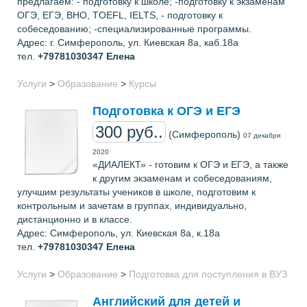
предлагаем: - подготовку к школе; -подготовку к экзаменам
ОГЭ, ЕГЭ, ВНО, TOEFL, IELTS, - подготовку к
собеседованию; -специализированные программы.
Адрес: г. Симферополь, ул. Киевская 8а, каб.18а
тел.
+79781030347
Елена
Услуги
>
Образование
>
Курсы
Подготовка к ОГЭ и ЕГЭ
300 руб..
(Симферополь)
07 декабря
2020
«ДИАЛЕКТ» - готовим к ОГЭ и ЕГЭ, а также
к другим экзаменам и собеседованиям,
улучшим результаты учеников в школе, подготовим к
контрольным и зачетам в группах, индивидуально,
дистанционно и в классе.
Адрес: Cимферополь, ул. Киевская 8а, к.18а
тел.
+79781030347
Елена
Услуги
>
Образование
>
Подготовка для поступления в ВУЗ
Английский для детей и