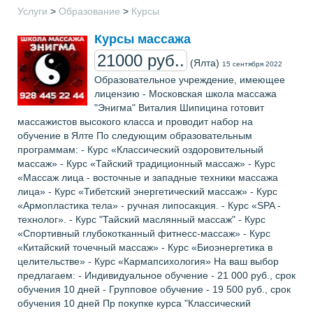
Услуги
>
Образование
>
Курсы
Курсы массажа
21000 руб..
(Ялта)
15 сентября 2022
Образовательное учреждение, имеющее
лицензию - Московская школа массажа
"Энигма" Виталия Шипицина готовит
массажистов высокого класса и проводит набор на
обучение в Ялте По следующим образовательным
программам: - Курс «Классический оздоровительный
массаж» - Курс «Тайский традиционный массаж» - Курс
«Массаж лица - восточные и западные техники массажа
лица» - Курс «Тибетский энергетический массаж» - Курс
«Армопластика тела» - ручная липосакция. - Курс «SPA -
технолог». - Курс "Тайский маслянный массаж" - Курс
«Спортивный глубокотканный фитнесс-массаж» - Курс
«Китайский точечный массаж» - Курс «Биоэнергетика в
целительстве» - Курс «Кармапсихология» На ваш выбор
предлагаем: - Индивидуальное обучение - 21 000 руб., срок
обучения 10 дней - Групповое обучение - 19 500 руб., срок
обучения 10 дней Пр покупке курса "Классический