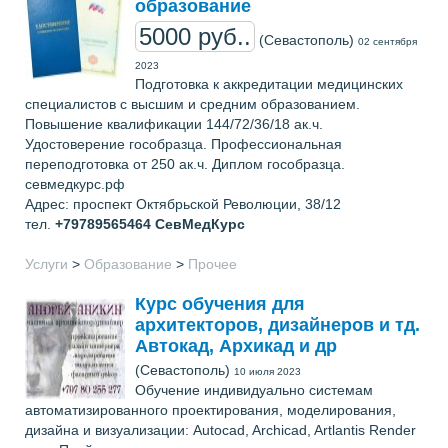
образование
5000 руб..
(Севастополь)
02 сентября
2023
Подготовка к аккредитации медицинских
специалистов с высшим и средним образованием.
Повышение квалификации 144/72/36/18 ак.ч.
Удостоверение гособразца. Профессиональная
переподготовка от 250 ак.ч. Диплом гособразца.
севмедкурс.рф
Адрес: проспект Октябрьской Революции, 38/12
тел.
+79789565464
СевМедКурс
Услуги
>
Образование
>
Прочее
Курс обучения для
архитекторов, дизайнеров и тд.
Автокад, Архикад и др
(Севастополь)
10 июля 2023
Обучение индивидуально системам
автоматизированного проектирования, моделирования,
дизайна и визуализации: Autocad, Archicad, Artlantis Render