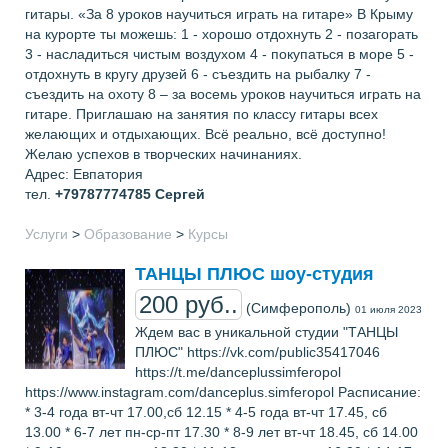
гитары. «За 8 уроков научиться играть на гитаре» В Крыму
на курорте ты можешь: 1 - хорошо отдохнуть 2 - позагорать
3 - насладиться чистым воздухом 4 - покупаться в море 5 -
отдохнуть в кругу друзей 6 - съездить на рыбалку 7 -
съездить на охоту 8 – за восемь уроков научиться играть на
гитаре. Приглашаю на занятия по классу гитары всех
желающих и отдыхающих. Всё реально, всё доступно!
Желаю успехов в творческих начинаниях.
Адрес: Евпатория
тел.
+79787774785
Сергей
Услуги
>
Образование
>
Курсы
ТАНЦЫ ПЛЮС шоу-студия
200 руб..
(Симферополь)
01 июля 2023
Ждем вас в уникальной студии "ТАНЦЫ
ПЛЮС" https://vk.com/public35417046
https://t.me/danceplussimferopol
https://www.instagram.com/danceplus.simferopol Расписание:
* 3-4 года вт-чт 17.00,сб 12.15 * 4-5 года вт-чт 17.45, сб
13.00 * 6-7 лет пн-ср-пт 17.30 * 8-9 лет вт-чт 18.45, сб 14.00