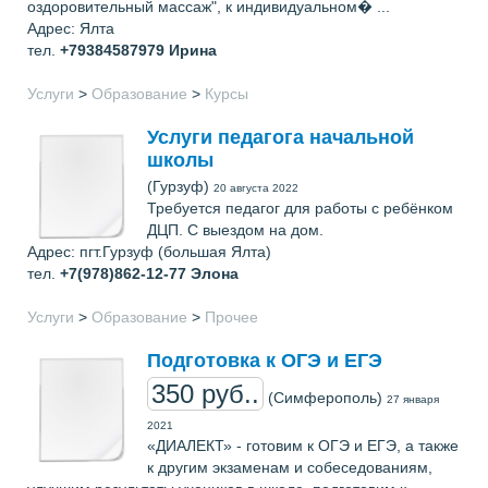
оздоровительный массаж", к индивидуальном� ...
Адрес: Ялта
тел.
+79384587979
Ирина
Услуги
>
Образование
>
Курсы
Услуги педагога начальной
школы
(Гурзуф)
20 августа 2022
Требуется педагог для работы с ребёнком
ДЦП. С выездом на дом.
Адрес: пгт.Гурзуф (большая Ялта)
тел.
+7(978)862-12-77
Элона
Услуги
>
Образование
>
Прочее
Подготовка к ОГЭ и ЕГЭ
350 руб..
(Симферополь)
27 января
2021
«ДИАЛЕКТ» - готовим к ОГЭ и ЕГЭ, а также
к другим экзаменам и собеседованиям,