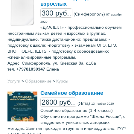
взрослых
300 руб..
(Симферополь)
07 декабря
2020
«ДИАЛЕКТ» - профессионально обучаем
иностранным языкам детей и взрослых в группах,
индивидуально, также дистанционно; предлагаем: -
подготовку к школе; -подготовку к экзаменам ОГЭ, ЕГЭ,
ВНО, TOEFL, IELTS, - подготовку к собеседованию;
-специализированные программы.
Адрес: Cимферополь, ул. Киевская 8а, к.18а
тел.
+79781030347
Елена
Услуги
>
Образование
>
Курсы
Семейное образование
2600 руб..
(Ялта)
13 ноября 2020
Семейное образование (1-4 классы)
Обучение по программе "Школа России", с
внедрением уникальных авторских
методик. Занятия проходят в группе и индивидуально. ????