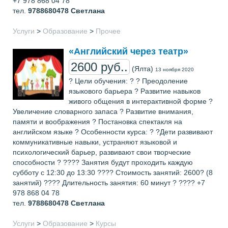
+7 978 868 04 78
тел.
9788680478
Светлана
Услуги
>
Образование
>
Прочее
«Английский через театр»
2600 руб..
(Ялта)
13 ноября 2020
? Цели обучения: ? ? Преодоление
языкового барьера ? Развитие навыков
живого общения в интерактивной форме ?
Увеличение словарного запаса ? Развитие внимания,
памяти и воображения ? Постановка спектакля на
английском языке ? Особенности курса: ? ?Дети развивают
коммуникативные навыки, устраняют языковой и
психологический барьер, развивают свои творческие
способности ? ???? Занятия будут проходить каждую
субботу с 12:30 до 13:30 ???? Стоимость занятий: 2600? (8
занятий) ???? Длительность занятия: 60 минут ? ???? +7
978 868 04 78
тел.
9788680478
Светлана
Услуги
>
Образование
>
Курсы