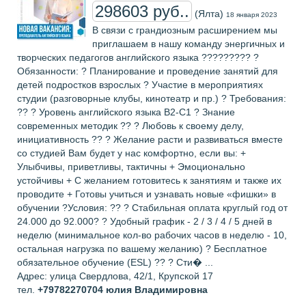
298603 руб..
(Ялта)
18 января 2023
В связи с грандиозным расширением мы
приглашаем в нашу команду энергичных и
творческих педагогов английского языка ????????? ?
Обязанности: ? Планирование и проведение занятий для
детей подростков взрослых ? Участие в мероприятиях
студии (разговорные клубы, кинотеатр и пр.) ? Требования:
?? ? Уровень английского языка B2-С1 ? Знание
современных методик ?? ? Любовь к своему делу,
инициативность ?? ? Желание расти и развиваться вместе
со студией Вам будет у нас комфортно, если вы: +
Улыбчивы, приветливы, тактичны + Эмоционально
устойчивы + С желанием готовитесь к занятиям и также их
проводите + Готовы учиться и узнавать новые «фишки» в
обучении ?Условия: ?? ? Стабильная оплата круглый год от
24.000 до 92.000? ? Удобный график - 2 / 3 / 4 / 5 дней в
неделю (минимальное кол-во рабочих часов в неделю - 10,
остальная нагрузка по вашему желанию) ? Бесплатное
обязательное обучение (ESL) ?? ? Сти� ...
Адрес: улица Свердлова, 42/1, Крупской 17
тел.
+79782270704
юлия Владимировна