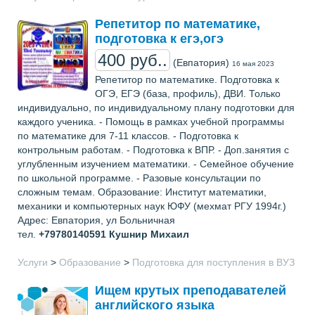
Репетитор по математике,
подготовка к егэ,огэ
400 руб..
(Евпатория)
16 мая 2023
Репетитор по математике. Подготовка к
ОГЭ, ЕГЭ (база, профиль), ДВИ. Только
индивидуально, по индивидуальному плану подготовки для
каждого ученика. - Помощь в рамках учебной программы
по математике для 7-11 классов. - Подготовка к
контрольным работам. - Подготовка к ВПР. - Доп.занятия с
углубленным изучением математики. - Семейное обучение
по школьной программе. - Разовые консультации по
сложным темам. Образование: Институт математики,
механики и компьютерных наук ЮФУ (мехмат РГУ 1994г.)
Адрес: Евпатория, ул Больничная
тел.
+79780140591
Кушнир Михаил
Услуги
>
Образование
>
Подготовка для поступления в ВУЗ
Ищем крутых преподавателей
английского языка