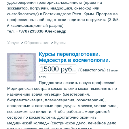
удостоверения тракториста-машиниста (права на
экскаватор, погрузчик, квадроцикл, снегоход или
снегоболотоход) в Гостехнадзоре Респ. Крым. Программа
профессиональной подготовки водителя погрузчика (3-й/5-
й квалификационный разряд)
тел.
+79787293338
Александр
Услуги
>
Образование
>
Курсы
Курсы переподготовки.
Медсестра в косметологии.
15000 руб..
(Севастополь)
21 июня
2023
Предлагаем освоить новую профессию!
Медицинская сестра в косметологии может выполнять по
назначению врача инъекции (мезотерапия,
биоревитализация, плазмотерапия, озонотерапия),
аппаратные и лазерные процедуры, массаж, чистки лица,
всевозможные пилинги. Чтобы работать медицинской
сестрой по косметологии, достаточно окончить
медицинский колледж (сестринское дело, лечебное дело
или акушерское дело), затем пройти курсы в