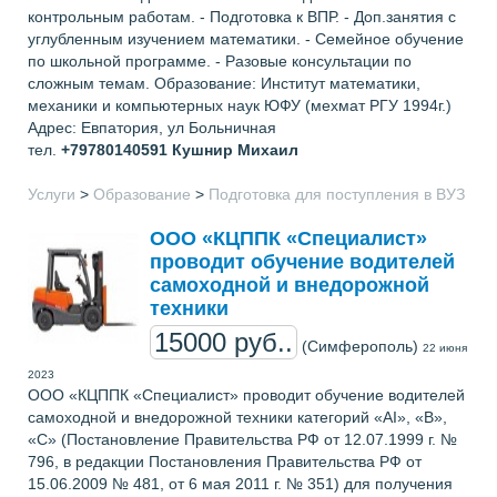
контрольным работам. - Подготовка к ВПР. - Доп.занятия с
углубленным изучением математики. - Семейное обучение
по школьной программе. - Разовые консультации по
сложным темам. Образование: Институт математики,
механики и компьютерных наук ЮФУ (мехмат РГУ 1994г.)
Адрес: Евпатория, ул Больничная
тел.
+79780140591
Кушнир Михаил
Услуги
>
Образование
>
Подготовка для поступления в ВУЗ
ООО «КЦППК «Специалист»
проводит обучение водителей
самоходной и внедорожной
техники
15000 руб..
(Симферополь)
22 июня
2023
ООО «КЦППК «Специалист» проводит обучение водителей
самоходной и внедорожной техники категорий «АI», «B»,
«С» (Постановление Правительства РФ от 12.07.1999 г. №
796, в редакции Постановления Правительства РФ от
15.06.2009 № 481, от 6 мая 2011 г. № 351) для получения