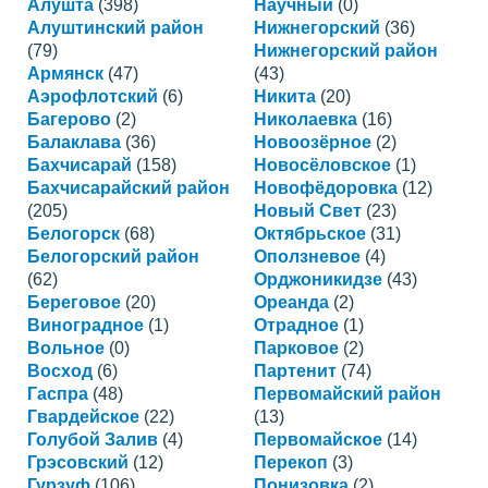
Алушта
(398)
Научный
(0)
Алуштинский район
Нижнегорский
(36)
(79)
Нижнегорский район
Армянск
(47)
(43)
Аэрофлотский
(6)
Никита
(20)
Багерово
(2)
Николаевка
(16)
Балаклава
(36)
Новоозёрное
(2)
Бахчисарай
(158)
Новосёловское
(1)
Бахчисарайский район
Новофёдоровка
(12)
(205)
Новый Свет
(23)
Белогорск
(68)
Октябрьское
(31)
Белогорский район
Оползневое
(4)
(62)
Орджоникидзе
(43)
Береговое
(20)
Ореанда
(2)
Виноградное
(1)
Отрадное
(1)
Вольное
(0)
Парковое
(2)
Восход
(6)
Партенит
(74)
Гаспра
(48)
Первомайский район
Гвардейское
(22)
(13)
Голубой Залив
(4)
Первомайское
(14)
Грэсовский
(12)
Перекоп
(3)
Гурзуф
(106)
Понизовка
(2)