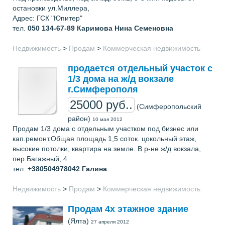
остановки ул.Миллера,
Адрес: ГСК "Юпитер"
тел.
050 134-67-89
Каримова Нина Семеновна
Недвижимость
>
Продам
>
Коммерческая недвижимость
продается отдельный участок с
1/3 дома на ж/д вокзале
г.Симферополя
25000 руб..
(Симферопольский
район)
10 мая 2012
Продам 1/3 дома с отдельным участком под бизнес или
кап.ремонт.Общая площадь 1,5 соток. цокольный этаж,
высокие потолки, квартира на земле. В р-не ж/д вокзала,
пер.Багажный, 4
тел.
+380504978042
Галина
Недвижимость
>
Продам
>
Коммерческая недвижимость
Продам 4х этажное здание
(Ялта)
27 апреля 2012