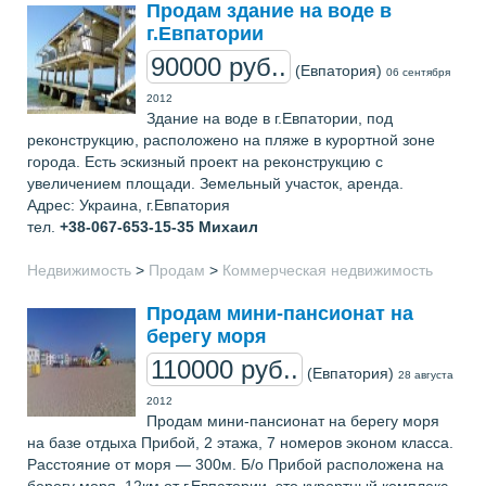
Продам здание на воде в
г.Евпатории
90000 руб..
(Евпатория)
06 сентября
2012
Здание на воде в г.Евпатории, под
реконструкцию, расположено на пляже в курортной зоне
города. Есть эскизный проект на реконструкцию с
увеличением площади. Земельный участок, аренда.
Адрес: Украина, г.Евпатория
тел.
+38-067-653-15-35
Михаил
Недвижимость
>
Продам
>
Коммерческая недвижимость
Продам мини-пансионат на
берегу моря
110000 руб..
(Евпатория)
28 августа
2012
Продам мини-пансионат на берегу моря
на базе отдыха Прибой, 2 этажа, 7 номеров эконом класса.
Расстояние от моря — 300м. Б/о Прибой расположена на
берегу моря, 12км от г.Евпатории, это курортный комплекс