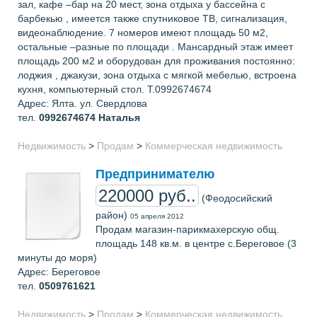
зал, кафе –бар на 20 мест, зона отдыха у бассейна с
барбекью , имеется также спутниковое ТВ, сигнализация,
видеонаблюдение. 7 номеров имеют площадь 50 м2,
остальные –разные по площади . Мансардный этаж имеет
площадь 200 м2 и оборудован для проживания постоянно:
лоджия , джакузи, зона отдыха с мягкой мебелью, встроена
кухня, компьютерный стол. Т.0992674674
Адрес: Ялта. ул. Свердлова
тел.
0992674674
Наталья
Недвижимость
>
Продам
>
Коммерческая недвижимость
Предпринимателю
220000 руб..
(Феодосийский
район)
05 апреля 2012
Продам магазин-парикмахерскую общ.
площадь 148 кв.м. в центре с.Береговое (3
минуты до моря)
Адрес: Береговое
тел.
0509761621
Недвижимость
>
Продам
>
Коммерческая недвижимость