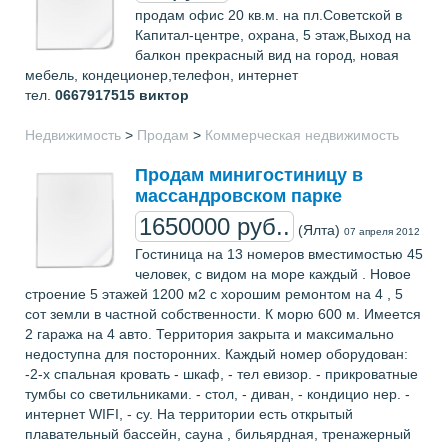
продам офис 20 кв.м. на пл.Советской в
Капитал-центре, охрана, 5 этаж,Выход на
балкон прекрасный вид на город, новая
мебель, кондеционер,телефон, интернет
тел.
0667917515
виктор
Недвижимость
>
Продам
>
Коммерческая недвижимость
Продам минигостиницу в
массандровском парке
1650000 руб..
(Ялта)
07 апреля 2012
Гостиница на 13 номеров вместимостью 45
человек, с видом на море каждый . Новое
строение 5 этажей 1200 м2 с хорошим ремонтом на 4 , 5
сот земли в частной собственности. К морю 600 м. Имеется
2 гаража на 4 авто. Территория закрыта и максимально
недоступна для посторонних. Каждый номер оборудован:
-2-х спальная кровать - шкаф, - тел евизор. - прикроватные
тумбы со светильниками. - стол, - диван, - кондицио нер. -
интернет WIFI, - су. На территории есть открытый
плавательный бассейн, сауна , бильярдная, тренажерный