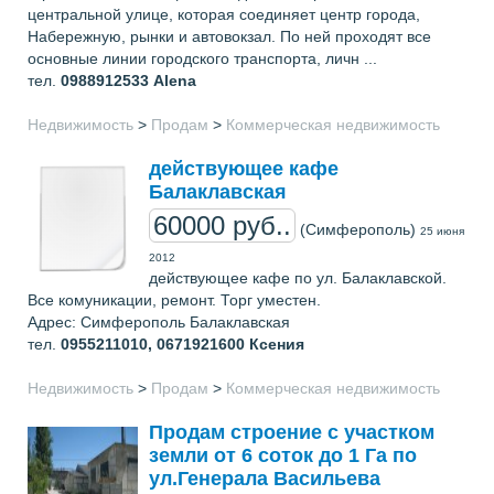
центральной улице, которая соединяет центр города,
Набережную, рынки и автовокзал. По ней проходят все
основные линии городского транспорта, личн ...
тел.
0988912533
Alena
Недвижимость
>
Продам
>
Коммерческая недвижимость
действующее кафе
Балаклавская
60000 руб..
(Симферополь)
25 июня
2012
действующее кафе по ул. Балаклавской.
Все комуникации, ремонт. Торг уместен.
Адрес: Симферополь Балаклавская
тел.
0955211010, 0671921600
Ксения
Недвижимость
>
Продам
>
Коммерческая недвижимость
Продам строение с участком
земли от 6 соток до 1 Га по
ул.Генерала Васильева