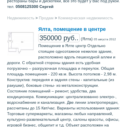
рестораны бары и дискотеки, все это будет у Вас под рукой.
тел.
0508125300
Сергей
Недвижимость
>
Продам
>
Коммерческая недвижимость
Ялта, помещение в центре
350000 руб..
(Ялта)
05 августа 2012
Помещение в Ялте центр Отдельно
стоящее одноэтажное нежилое здание,
расположено вдоль пешеходной аллеи и
дороги. С обратной стороны здания есть удобная
погрузочно – разгрузочная площадка и переулок. Общая
площадь помещения - 220 кв.м. Высота потолков - 2,98 м.
Конструктив: передняя и задняя стены - капитальные (из
ракушки), боковые стены- из металоконструкции.
Состояние помещений – ремонт, удобства, два
кондиционера. Коммуникации: централизованно электро-,
водоснабжение и канализация. Две линии электропередач,
рассчитаны до 15 Квт/час. Варианты использования здания:
Торговые супермаркеты, магазины любых направлений,
культурно-развлекательный центр, салоны красоты, офисы,
игровой бизнес, общепит и т.д. Объект расположен на