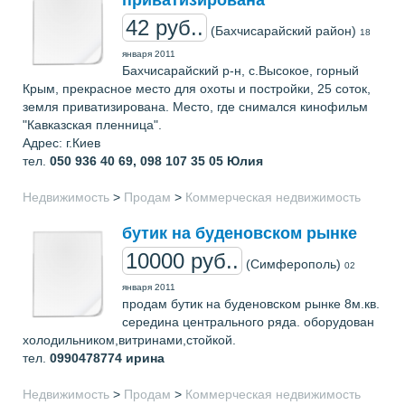
42 руб..
(Бахчисарайский район)
18
января 2011
Бахчисарайский р-н, с.Высокое, горный
Крым, прекрасное место для охоты и постройки, 25 соток,
земля приватизирована. Место, где снимался кинофильм
"Кавказская пленница".
Адрес: г.Киев
тел.
050 936 40 69, 098 107 35 05
Юлия
Недвижимость
>
Продам
>
Коммерческая недвижимость
бутик на буденовском рынке
10000 руб..
(Симферополь)
02
января 2011
продам бутик на буденовском рынке 8м.кв.
середина центрального ряда. оборудован
холодильником,витринами,стойкой.
тел.
0990478774
ирина
Недвижимость
>
Продам
>
Коммерческая недвижимость