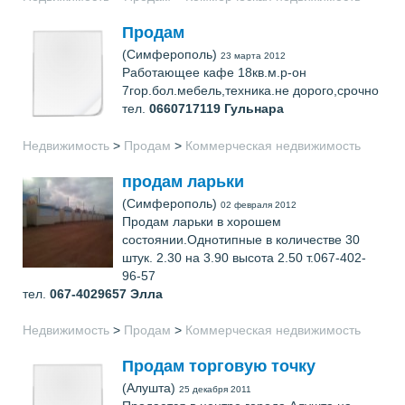
Продам
(Симферополь)
23 марта 2012
Работающее кафе 18кв.м.р-он
7гор.бол.мебель,техника.не дорого,срочно
тел.
0660717119
Гульнара
Недвижимость
>
Продам
>
Коммерческая недвижимость
продам ларьки
(Симферополь)
02 февраля 2012
Продам ларьки в хорошем
состоянии.Однотипные в количестве 30
штук. 2.30 на 3.90 высота 2.50 т.067-402-
96-57
тел.
067-4029657
Элла
Недвижимость
>
Продам
>
Коммерческая недвижимость
Продам торговую точку
(Алушта)
25 декабря 2011