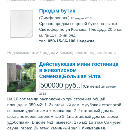
Продам бутик
(Симферополь)
10 марта 2013
Срочно продам вещевой бутик на рынке
Светофор по ул Козлова. Площадь 20,5 кв.
м. № 117. 3-ий ряд.
тел.
050-15-66-108
Надежда
Недвижимость
>
Продам
>
Коммерческая недвижимость
Действующая мини гостиница
в живописном
Симеизе,Большая Ялта
500000 руб..
(Симеиз)
26 октября
2012
На 10 сот земли расположено три строения общей
площадью 350 м2: 1. 3х этажный дом, с дубовой столяркой,
со всеми удобствами + мансарда. 2. 2х этажный дом на
шесть номеров автономные 3. 1на этажный дом со всеми
удобствами. В доме №1. имеется: 175 м2 1й этаж Сан узел,
сауна, гараж. 2й этаж; каминный зал + бильярдная,