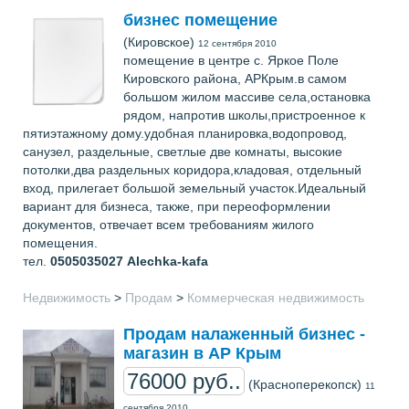
бизнес помещение
(Кировское)
12 сентября 2010
помещение в центре с. Яркое Поле
Кировского района, АРКрым.в самом
большом жилом массиве села,остановка
рядом, напротив школы,пристроенное к
пятиэтажному дому.удобная планировка,водопровод,
санузел, раздельные, светлые две комнаты, высокие
потолки,два раздельных коридора,кладовая, отдельный
вход, прилегает большой земельный участок.Идеальный
вариант для бизнеса, также, при переоформлении
документов, отвечает всем требованиям жилого
помещения.
тел.
0505035027
Alechka-kafa
Недвижимость
>
Продам
>
Коммерческая недвижимость
Продам налаженный бизнес -
магазин в АР Крым
76000 руб..
(Красноперекопск)
11
сентября 2010