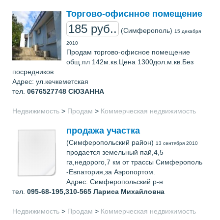
Торгово-офиснное помещение
185 руб..
(Симферополь)
15 декабря
2010
Продам торгово-офисное помещение
общ.пл 142м.кв.Цена 1300дол.м.кв.Без
посредников
Адрес: ул.кечкеметская
тел.
0676527748
СЮЗАННА
Недвижимость
>
Продам
>
Коммерческая недвижимость
продажа участка
(Симферопольский район)
13 сентября 2010
продается земельный пай,4,5
га,недорого,7 км от трассы Симферополь
-Евпатория,за Аэропортом.
Адрес: Симферопольский р-н
тел.
095-68-195,310-565
Лариса Михайловна
Недвижимость
>
Продам
>
Коммерческая недвижимость