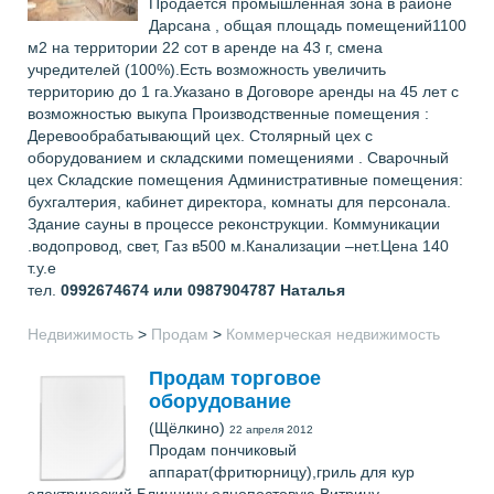
Продается промышленная зона в районе
Дарсана , общая площадь помещений1100
м2 на территории 22 сот в аренде на 43 г, смена
учредителей (100%).Есть возможность увеличить
территорию до 1 га.Указано в Договоре аренды на 45 лет с
возможностью выкупа Производственные помещения :
Деревообрабатывающий цех. Столярный цех с
оборудованием и складскими помещениями . Сварочный
цех Складские помещения Административные помещения:
бухгалтерия, кабинет директора, комнаты для персонала.
Здание сауны в процессе реконструкции. Коммуникации
.водопровод, свет, Газ в500 м.Канализации –нет.Цена 140
т.у.е
тел.
0992674674 или 0987904787
Наталья
Недвижимость
>
Продам
>
Коммерческая недвижимость
Продам торговое
оборудование
(Щёлкино)
22 апреля 2012
Продам пончиковый
аппарат(фритюрницу),гриль для кур
электрический,Блинницу однопостовую,Витрину