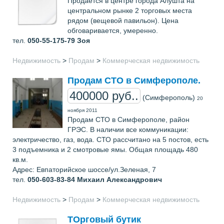
Продается в центре города Алушта на
центральном рынке 2 торговых места
рядом (вещевой павильон). Цена
обговаривается, умеренно.
тел.
050-55-175-79
Зоя
Недвижимость
>
Продам
>
Коммерческая недвижимость
Продам СТО в Симферополе.
400000 руб..
(Симферополь)
20
ноября 2011
Продам СТО в Симферополе, район
ГРЭС. В наличии все коммуникации:
электричество, газ, вода. СТО рассчитано на 5 постов, есть
3 подъемника и 2 смотровые ямы. Общая площадь 480
кв.м.
Адрес: Евпаторийское шоссе/ул.Зеленая, 7
тел.
050-603-83-84
Михаил Александрович
Недвижимость
>
Продам
>
Коммерческая недвижимость
ТОрговый бутик