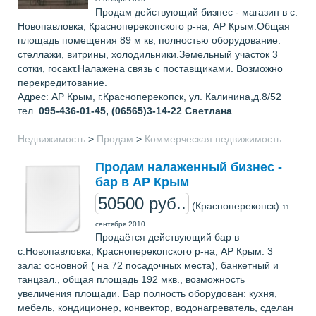
Продам действующий бизнес - магазин в с.
Новопавловка, Красноперекопского р-на, АР Крым.Общая
площадь помещения 89 м кв, полностью оборудование:
стеллажи, витрины, холодильники.Земельный участок 3
сотки, госакт.Налажена связь с поставщиками. Возможно
перекредитование.
Адрес: АР Крым, г.Красноперекопск, ул. Калинина,д.8/52
тел.
095-436-01-45, (06565)3-14-22
Светлана
Недвижимость
>
Продам
>
Коммерческая недвижимость
Продам налаженный бизнес -
бар в АР Крым
50500 руб..
(Красноперекопск)
11
сентября 2010
Продаётся действующий бар в
с.Новопавловка, Красноперекопского р-на, АР Крым. 3
зала: основной ( на 72 посадочных места), банкетный и
танцзал., общая площадь 192 мкв., возможность
увеличения площади. Бар полность оборудован: кухня,
мебель, кондиционер, конвектор, водонагреватель, сделан