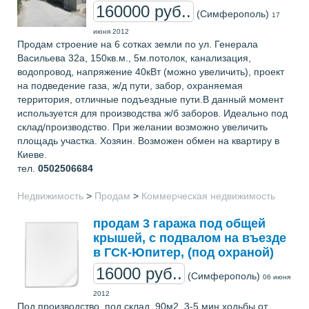
160000 руб..
(Симферополь)
17
июня 2012
Продам строение на 6 сотках земли по ул. Генерала
Васильева 32а, 150кв.м., 5м.потолок, канализация,
водопровод, напряжение 40кВт (можно увеличить), проект
на подведение газа, ж/д пути, забор, охраняемая
территория, отличные подъездные пути.В данный момент
используется для производства ж/б заборов. Идеально под
склад/производство. При желании возможно увеличить
площадь участка. Хозяин. Возможен обмен на квартиру в
Киеве.
тел.
0502506684
Недвижимость
>
Продам
>
Коммерческая недвижимость
продам 3 гаража под общей
крышей, с подвалом на въезде
в ГСК-Юпитер, (под охраной)
16000 руб..
(Симферополь)
06 июня
2012
Под производство, под склад, 90м2, 3-5 мин ходьбы от