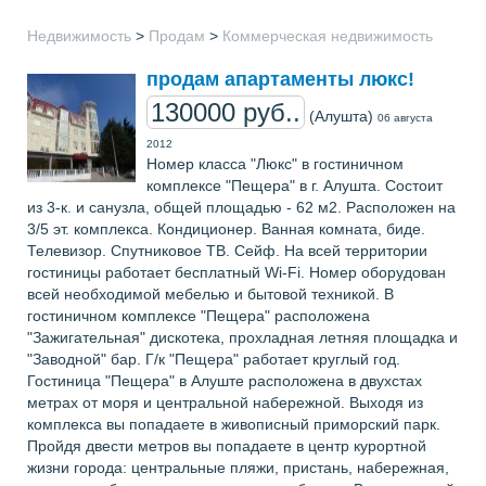
Недвижимость
>
Продам
>
Коммерческая недвижимость
продам апартаменты люкс!
130000 руб..
(Алушта)
06 августа
2012
Номер класса "Люкс" в гостиничном
комплексе "Пещера" в г. Алушта. Состоит
из 3-к. и санузла, общей площадью - 62 м2. Расположен на
3/5 эт. комплекса. Кондиционер. Ванная комната, биде.
Телевизор. Спутниковое ТВ. Сейф. На всей территории
гостиницы работает бесплатный Wi-Fi. Номер оборудован
всей необходимой мебелью и бытовой техникой. В
гостиничном комплексе "Пещера" расположена
"Зажигательная" дискотека, прохладная летняя площадка и
"Заводной" бар. Г/к "Пещера" работает круглый год.
Гостиница "Пещера" в Алуште расположена в двухстах
метрах от моря и центральной набережной. Выходя из
комплекса вы попадаете в живописный приморский парк.
Пройдя двести метров вы попадаете в центр курортной
жизни города: центральные пляжи, пристань, набережная,