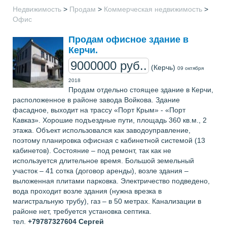
Недвижимость
>
Продам
>
Коммерческая недвижимость
>
Офис
Продам офисное здание в
Керчи.
9000000 руб..
(Керчь)
09 октября
2018
Продам отдельно стоящее здание в Керчи,
расположенное в районе завода Войкова. Здание
фасадное, выходит на трассу «Порт Крым» - «Порт
Кавказ». Хорошие подъездные пути, площадь 360 кв.м., 2
этажа. Объект использовался как заводоуправление,
поэтому планировка офисная с кабинетной системой (13
кабинетов). Состояние – под ремонт, так как не
используется длительное время. Большой земельный
участок – 41 сотка (договор аренды), возле здания –
выложенная плитами парковка. Электричество подведено,
вода проходит возле здания (нужна врезка в
магистральную трубу), газ – в 50 метрах. Канализации в
районе нет, требуется установка септика.
тел.
+79787327604
Сергей