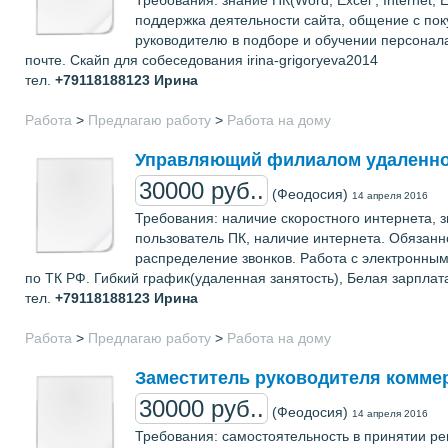
Требования: знание ПК(Word, Excel , Internet
поддержка деятельности сайта, общение с по
руководителю в подборе и обучении персонал
почте. Скайп для собеседования irina-grigoryeva2014
тел.
+79118188123
Ирина
Работа
>
Предлагаю работу
>
Работа на дому
Управляющий филиалом удаленно
30000 руб..
(Феодосия)
14 апреля 2016
Требования: наличие скоростного интернета, з
пользователь ПК, наличие интернета. Обязан
распределение звонков. Работа с электронным
по ТК РФ. Гибкий график(удаленная занятость), Белая зарплат
тел.
+79118188123
Ирина
Работа
>
Предлагаю работу
>
Работа на дому
Заместитель руководителя коммер
30000 руб..
(Феодосия)
14 апреля 2016
Требования: самостоятельность в принятии ре