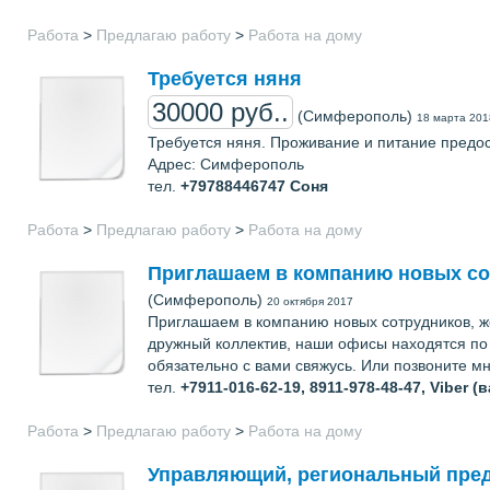
Работа
>
Предлагаю работу
>
Работа на дому
Требуется няня
30000 руб..
(Симферополь)
18 марта 201
Требуется няня. Проживание и питание предо
Адрес: Симферополь
тел.
+79788446747
Соня
Работа
>
Предлагаю работу
>
Работа на дому
Приглашаем в компанию новых с
(Симферополь)
20 октября 2017
Приглашаем в компанию новых сотрудников, ж
дружный коллектив, наши офисы находятся по 
обязательно с вами свяжусь. Или позвоните мн
тел.
+7911-016-62-19, 8911-978-48-47, Viber 
Работа
>
Предлагаю работу
>
Работа на дому
Управляющий, региональный пре