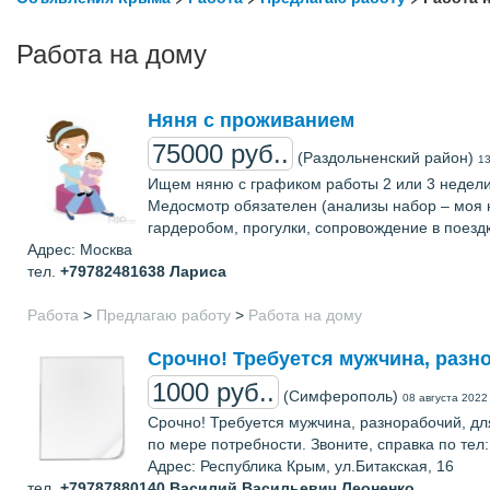
Работа на дому
Няня с проживанием
75000 руб..
(Раздольненский район)
1
Ищем няню с графиком работы 2 или 3 недели ч
Медосмотр обязателен (анализы набор – моя ня
гардеробом, прогулки, сопровождение в поезд
Адрес: Москва
тел.
+79782481638
Лариса
Работа
>
Предлагаю работу
>
Работа на дому
Срочно! Требуется мужчина, разно
1000 руб..
(Симферополь)
08 августа 2022
Срочно! Требуется мужчина, разнорабочий, д
по мере потребности. Звоните, справка по тел
Адрес: Республика Крым, ул.Битакская, 16
тел.
+79787880140
Василий Васильевич Леоненко