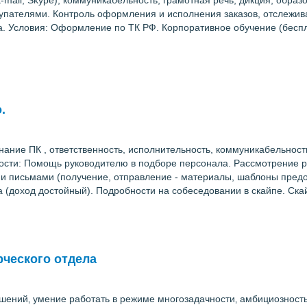
, E-mail, Skype), коммуникабельность, грамотная речь, дикция, обр
купателями. Контроль оформления и исполнения заказов, отслежив
а. Условия: Оформление по ТК РФ. Корпоративное обучение (беспл
.
нание ПК , ответственность, исполнительность, коммуникабельност
ности: Помощь руководителю в подборе персонала. Рассмотрение 
и письмами (получение, отправление - материалы, шаблоны предос
а (доход достойный). Подробности на собеседовании в скайпе. Скай
ческого отдела
шений‚ умение работать в режиме многозадачности‚ амбициозность‚