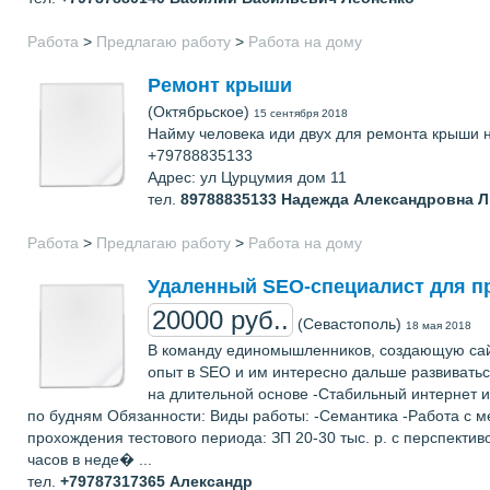
Работа
>
Предлагаю работу
>
Работа на дому
Ремонт крыши
(Октябрьское)
15 сентября 2018
Найму человека иди двух для ремонта крыши н
+79788835133
Адрес: ул Цурцумия дом 11
тел.
89788835133
Надежда Александровна Л
Работа
>
Предлагаю работу
>
Работа на дому
Удаленный SEO-специалист для пр
20000 руб..
(Севастополь)
18 мая 2018
В команду единомышленников, создающую сай
опыт в SEO и им интересно дальше развиватьс
на длительной основе -Стабильный интернет и
по будням Обязанности: Виды работы: -Семантика -Работа с мет
прохождения тестового периода: ЗП 20-30 тыс. р. с перспективо
часов в неде� ...
тел.
+79787317365
Александр