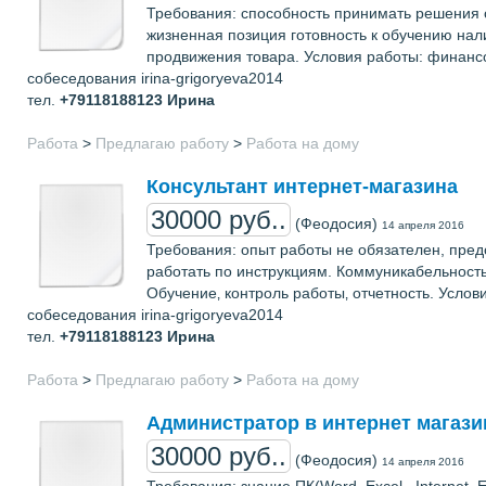
Требования: способность принимать решения 
жизненная позиция готовность к обучению на
продвижения товара. Условия работы: финансо
собеседования irina-grigoryeva2014
тел.
+79118188123
Ирина
Работа
>
Предлагаю работу
>
Работа на дому
Консультант интернет-магазина
30000 руб..
(Феодосия)
14 апреля 2016
Требования: опыт работы не обязателен, пре
работать по инструкциям. Коммуникабельность‚
Обучение‚ контроль работы‚ отчетность. Услов
собеседования irina-grigoryeva2014
тел.
+79118188123
Ирина
Работа
>
Предлагаю работу
>
Работа на дому
Администратор в интернет магази
30000 руб..
(Феодосия)
14 апреля 2016