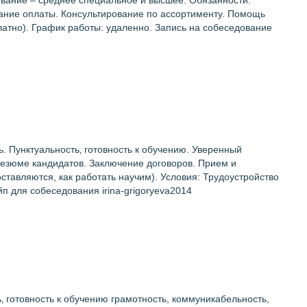
азование – среднее специальное и высшее. Обязанности:
ание оплаты. Консультирование по ассортименту. Помощь
атно). График работы: удаленно. Запись на собеседование
ь. Пунктуальность‚ готовность к обучению. Уверенный
резюме кандидатов. Заключение договоров. Прием и
тавляются, как работать научим). Условия: Трудоустройство
п для собеседования irina-grigoryeva2014
 готовность к обучению грамотность, коммуникабельность,