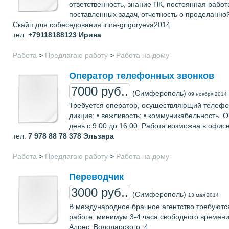
ответственность, знание ПК, постоянная рабо
поставленных задач‚ отчетность о проделанно
Скайп для собеседования irina-grigoryeva2014
тел.
+79118188123
Ирина
Работа
>
Предлагаю работу
>
Работа на дому
Оператор телефонных звонков
7000 руб..
(Симферополь)
09 ноября 2014
Требуется оператор, осуществляющий телефон
дикция; • вежливость; • коммуникабельность.
день с 9.00 до 16.00. Работа возможна в офи
тел.
7 978 88 78 378
Эльзара
Работа
>
Предлагаю работу
>
Работа на дому
Переводчик
3000 руб..
(Симферополь)
13 мая 2014
В международное брачное агентство требуются
работе, минимум 3-4 часа свободного времени
Адрес: Володарского, 4