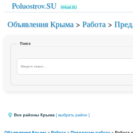
Poluostrov.SU
Virtual.SU
Объявления Крыма
>
Работа
>
Пред
Поиск
Все районы Крыма
[ выбрать район ]
Объявления Крыма
>
Работа
>
Предлагаю работу
> Работа 