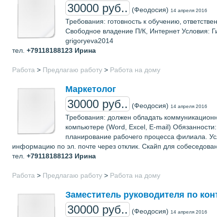
30000 руб..
(Феодосия)
14 апреля 2016
Требования: готовность к обучению‚ ответстве
Свободное владение П/К, Интернет Условия: Г
grigoryeva2014
тел.
+79118188123
Ирина
Работа
>
Предлагаю работу
>
Работа на дому
Маркетолог
30000 руб..
(Феодосия)
14 апреля 2016
Требования: должен обладать коммуникационн
компьютере (Word, Excel, E-mail) Обязанност
планирование рабочего процесса филиала. Ус
информацию по эл. почте через отклик. Скайп для собеседовани
тел.
+79118188123
Ирина
Работа
>
Предлагаю работу
>
Работа на дому
Заместитель руководителя по кон
30000 руб..
(Феодосия)
14 апреля 2016