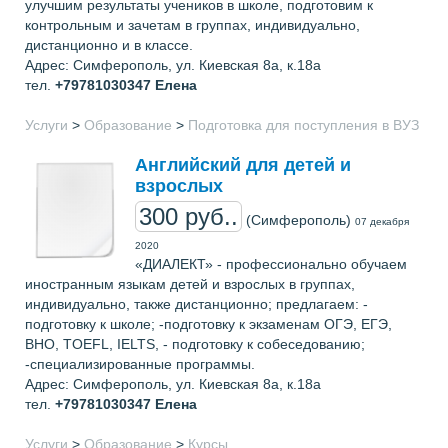
улучшим результаты учеников в школе, подготовим к
контрольным и зачетам в группах, индивидуально,
дистанционно и в классе.
Адрес: Cимферополь, ул. Киевская 8а, к.18а
тел.
+79781030347
Елена
Услуги
>
Образование
>
Подготовка для поступления в ВУЗ
Английский для детей и
взрослых
300 руб..
(Симферополь)
07 декабря
2020
«ДИАЛЕКТ» - профессионально обучаем
иностранным языкам детей и взрослых в группах,
индивидуально, также дистанционно; предлагаем: -
подготовку к школе; -подготовку к экзаменам ОГЭ, ЕГЭ,
ВНО, TOEFL, IELTS, - подготовку к собеседованию;
-специализированные программы.
Адрес: Cимферополь, ул. Киевская 8а, к.18а
тел.
+79781030347
Елена
Услуги
>
Образование
>
Курсы