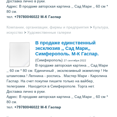
Доставка лично в руки.
Адрес: В продаже авторская картина ,, Сад Мари ,, 60 см *
80 см.
тел.
+79780046022
М-К Гаспар
Компании, организации, фирмы и предприятия
>
Культура,
искусство
>
Художественные галереи
В продаже единственный
эксклюзив ,, Сад Мари,,
Симферополь. М-К Гаспар.
(Симферополь)
27 сентября 2022
В продаже авторская картина ,, Сад Мари
,, 60 см * 80 см. Единичный , эксклюзивный экземпляр ! Не
штамповка ! Лепнина - роспись . Мастер Мари - Каролина
Гаспар. На счет покупки пишите только на вайбер,
телеграмм . Находится в Симферополе. Торга нет.
Доставка лично в руки.
Адрес: В продаже авторская картина ,, Сад Мари ,, 60 см *
80 см.
тел.
+79780046022
М-К Гаспар