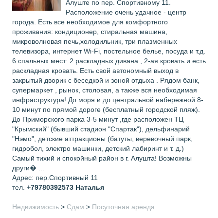
Алуште по пер. Спортивному 11.
Расположение очень удачное - центр
города. Есть все необходимое для комфортного
проживания: кондиционер, стиральная машина,
микроволновая печь,холодильник, три плазменных
телевизора, интернет Wi-Fi, постельное белье, посуда и т.д.
6 спальных мест: 2 раскладных дивана , 2-ая кровать и есть
раскладная кровать. Есть свой автономный выход в
закрытый дворик с беседкой и зоной отдыха . Рядом банк,
супермаркет , рынок, столовая, а также вся необходимая
инфраструктура! До моря и до центральной набережной 8-
10 минут по прямой дороге (бесплатный городской пляж).
До Приморского парка 3-5 минут ,где расположен ТЦ
"Крымский" (бывший стадион "Спартак"), дельфинарий
"Нэмо", детские аттракционы (батуты, веревочный парк,
гидробол, электро машинки, детский лабиринт и т. д.)
Самый тихий и спокойный район в г. Алушта! Возможны
други� ...
Адрес: пер.Спортивный 11
тел.
+79780392573
Наталья
Недвижимость
>
Сдам
>
Посуточная аренда