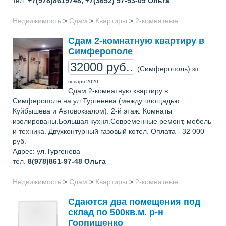
тел.
+7(978)8619748, +7(3652) 57-53-09
Ольга
Недвижимость
>
Сдам
>
Квартиры
>
2-комнатные
Сдам 2-комнатную квартиру в
Симферополе
32000 руб..
(Симферополь)
30
января 2020
Сдам 2-комнатную квартиру в
Симферополе на ул.Тургенева (между площадью
Куйбышева и Автовокзалом). 2-й этаж. Комнаты
изолированы.Большая кухня.Современные ремонт, мебель
и техника. Двухконтурный газовый котел. Оплата - 32 000
руб.
Адрес: ул.Тургенева
тел.
8(978)861-97-48
Ольга
Недвижимость
>
Сдам
>
Квартиры
>
2-комнатные
Сдаются два помещения под
склад по 500кв.м. р-н
Горпищенко