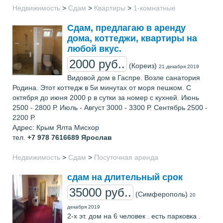
Недвижимость
>
Сдам
>
Квартиры
>
1-комнатные
Сдам, предлагаю в аренду
дома, коттеджи, квартиры на
любой вкус.
2000 руб..
(Кореиз)
21 декабря 2019
Видовой дом в Гаспре. Возле санатория
Родина. Этот коттедж в 5и минутах от моря пешком. С
октября до июня 2000 р в сутки за номер с кухней. Июнь
2500 - 2800 Р. Июль - Август 3000 - 3300 Р. Сентябрь 2500 -
2200 Р.
Адрес: Крым Ялта Мисхор
тел.
+7 978 7616689
Ярослав
Недвижимость
>
Сдам
>
Посуточная аренда
сдам на длительный срок
35000 руб..
(Симферополь)
20
декабря 2019
2-х эт. дом на 6 человек . есть парковка .