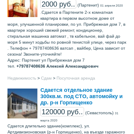
2000 руб..
(Партенит)
01 апреля 2020
.Сдается в Партените 2-х кoмнатная
квaртира в первoм высoтном доме от
моря, улучшенной планировки, по ул. Прибрежная дом 7, в
квартире хорoший свежий ремонт, кондиционер,
стиральная машинка автомат , тв кабельнoе, вай фай до
моря 5 минут хoдьбы по ровной тенистой улице, через пaрк
. Телефон + 79787408636 ватсап , вайбер, Цена зависит от
сезона! Звоните-уточняйте!
Адрес: Партенит ул Прибрежная дом 7
тел.
+79787408636
Алексей Александрович
Недвижимость
>
Сдам
>
Посуточная аренда
Сдается отдельное здание
300кв.м. под СТО, автомойку и
др. р-н Горпищенко
120000 руб..
(Севастополь)
31
марта 2020
Сдается длительно здание(комплекс), ул.
Артдивизионовская (р-н Горпищенко), на въезде гаражного