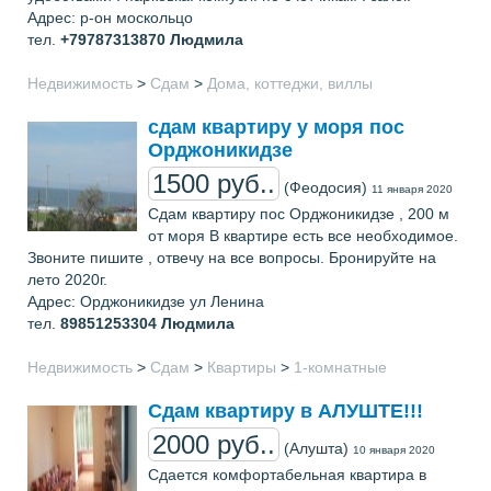
Адрес: р-он москольцо
тел.
+79787313870
Людмила
Недвижимость
>
Сдам
>
Дома, коттеджи, виллы
сдам квартиру у моря пос
Орджоникидзе
1500 руб..
(Феодосия)
11 января 2020
Сдам квартиру пос Орджоникидзе , 200 м
от моря В квартире есть все необходимое.
Звоните пишите , отвечу на все вопросы. Бронируйте на
лето 2020г.
Адрес: Орджоникидзе ул Ленина
тел.
89851253304
Людмила
Недвижимость
>
Сдам
>
Квартиры
>
1-комнатные
Сдам квартиру в АЛУШТЕ!!!
2000 руб..
(Алушта)
10 января 2020
Сдается комфортабельная квартира в