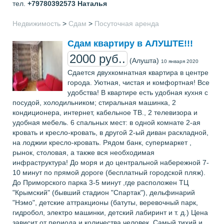
тел.
+79780392573
Наталья
Недвижимость
>
Сдам
>
Посуточная аренда
Сдам квартиру в АЛУШТЕ!!!
2000 руб..
(Алушта)
10 января 2020
Сдается двухкомнатная квартира в центре
города. Уютная, чистая и комфортная! Все
удобства! В квартире есть удобная кухня с
посудой, холодильником; стиральная машинка, 2
кондиционера, интернет, кабельное ТВ., 2 телевизора и
удобная мебель. 6 спальных мест: в одной комнате 2-ая
кровать и кресло-кровать, в другой 2-ый диван раскладной,
на лоджии кресло-кровать. Рядом банк, супермаркет ,
рынок, столовая, а также вся необходимая
инфраструктура! До моря и до центральной набережной 7-
10 минут по прямой дороге (бесплатный городской пляж).
До Приморского парка 3-5 минут ,где расположен ТЦ
"Крымский" (бывший стадион "Спартак"), дельфинарий
"Нэмо", детские аттракционы (батуты, веревочный парк,
гидробол, электро машинки, детский лабиринт и т. д.) Цена
зависит от периода и количества человек. Самый тихий и