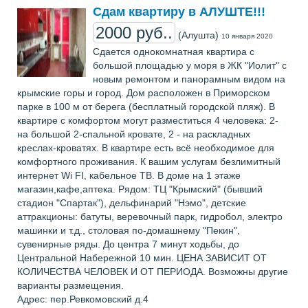
Сдам квартиру в АЛУШТЕ!!!
2000 руб..
(Алушта)
10 января 2020
Сдается однокомнатная квартира с
большой площадью у моря в ЖК "Иолит" с
новым ремонтом и панорамным видом на
крымские горы и город. Дом расположен в Приморском
парке в 100 м от берега (бесплатный городской пляж). В
квартире с комфортом могут разместиться 4 человека: 2-
на большой 2-спальной кровате, 2 - на раскладных
креслах-кроватях. В квартире есть всё необходимое для
комфортного проживания. К вашим услугам безлимитный
интернет Wi FI, кабельное ТВ. В доме на 1 этаже
магазин,кафе,аптека. Рядом: ТЦ "Крымский" (бывший
стадион "Спартак"), дельфинарий "Нэмо", детские
аттракционы: батуты, веревочный парк, гидробол, электро
машинки и т.д., столовая по-домашнему "Пекин",
сувенирные ряды. До центра 7 минут ходьбы, до
Центральной Набережной 10 мин. ЦЕНА ЗАВИСИТ ОТ
КОЛИЧЕСТВА ЧЕЛОВЕК И ОТ ПЕРИОДА. Возможны другие
варианты размещения.
Адрес: пер.Ревкомовский д.4