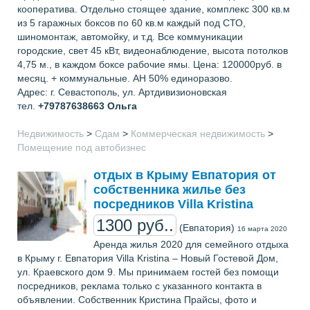
кооператива. Отдельно стоящее здание, комплекс 300 кв.м
из 5 гаражных боксов по 60 кв.м каждый под СТО,
шиномонтаж, автомойку, и т.д. Все коммуникации
городские, свет 45 кВт, видеонаблюдение, высота потолков
4,75 м., в каждом боксе рабочие ямы. Цена: 120000руб. в
месяц. + коммунальные. АН 50% единоразово.
Адрес: г. Севастополь, ул. Артдивизионовская
тел.
+79787638663
Ольга
Недвижимость
>
Сдам
>
Коммерческая недвижимость
>
Помещение под автобизнес
отдых в Крыму Евпатория от
собственника жилье без
посредников Villa Kristina
1300 руб..
(Евпатория)
16 марта 2020
Аренда жилья 2020 для семейного отдыха
в Крыму г. Евпатория Villa Kristina – Новый Гостевой Дом,
ул. Краевского дом 9. Мы принимаем гостей без помощи
посредников, реклама только с указанного контакта в
объявлении. Собственник Кристина Прайсы, фото и