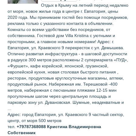
Отдых в Крыму на летний период недалеко
от моря, новое жилье года в центре г. Евпатория, цены
2020 года. Мы принимаем гостей без помощи посредников,
реклама только с указанного контакта в объявлении.
Комнаты со всеми удобствами без посредников, от
собственника. Гостевой дом Villa Kristina с уютными и
просторными, а главное новыми номерами! Адрес: г.
Евпатория, ул. Краевского 9 перекресток с ул. Демышева.
Отлично развитая инфраструктура - в шаговой доступности
в радиусе 300 метров расположены 2 супермаркета «ПУД»,
«Фуршет», кафе корейской, японской, грузинской,
европейской кухня, новая столовая быстрого питания ,
ресторан, продуктовые круглосуточные магазины, аптеки,
продуктовый рынок. Набережная им. Терешковой -400
метров, набережная с песчаными пляжами 12-15 мин
прогулочным шагом через центральную площадь и
парковую зону ул. Дувановская. Шумные, неадекватные и
...
Адрес: город Евпатория, ул. Краевского 9 частный сектор,
центр, от моря 500 метров
тел.
+79787368088
Кристина Владимировна
Собственник