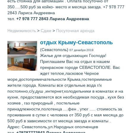
есть стоянка для автомашин . Оплата посуточно от
350.....500 руб за койко- место и месяца заезда. +7 978 777
2843 Лариса Андреевна
тел.
+7 978 777 2843
Лариса Андреевна
Недвижимость
>
Сдам
>
Посуточная аренда
отдых Крыму-Севастополь
(Севастополь)
07 декабря 2019
Жилье для отдыхающих Господа!
Приглашаем Вас на отдых в нашем
прекрасном городе СЕВАСТОПОЛЕ. Вас
ждет теплое,ласковое Черное
море,достопримечательности Крыма,гостеприимные
жители города. Комнаты все отдельные.вода г/х
постоянно,с/у,душ ,интернет,холодильники в комнатах и на
кухне, предоставляется вся необходимая посуда , кухя без
хозяев , газ природный , постельные
принадлежности,полотенца ....фен , утюг ..... стоимость за
проживание в сутки с человека от 350 руб с мая месяца до
500 руб в зависимости от месяца заезда и комнаты .
Адрес: Севастополь,ул.Народных ополченцев
тел.
+79787772843
Лариса Андреевна