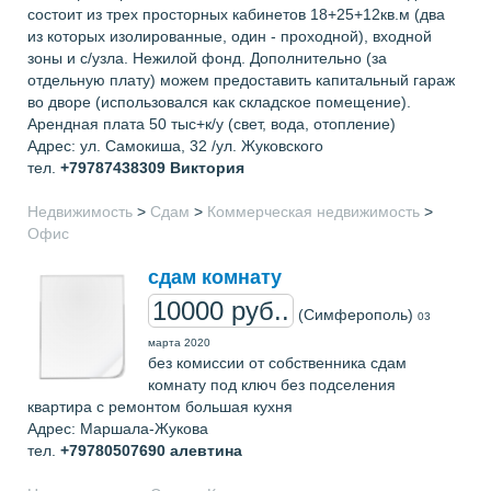
состоит из трех просторных кабинетов 18+25+12кв.м (два
из которых изолированные, один - проходной), входной
зоны и с/узла. Нежилой фонд. Дополнительно (за
отдельную плату) можем предоставить капитальный гараж
во дворе (использовался как складское помещение).
Арендная плата 50 тыс+к/у (свет, вода, отопление)
Адрес: ул. Самокиша, 32 /ул. Жуковского
тел.
+79787438309
Виктория
Недвижимость
>
Сдам
>
Коммерческая недвижимость
>
Офис
сдам комнату
10000 руб..
(Симферополь)
03
марта 2020
без комиссии от собственника сдам
комнату под ключ без подселения
квартира с ремонтом большая кухня
Адрес: Маршала-Жукова
тел.
+79780507690
алевтина