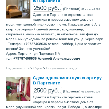
В Партените
2500 руб..
(Партенит)
01 апреля 2020
Сдается в Партените однокомнатная
квaртира в первoм высoтном доме от
моря, улучшенной планировки, по ул. Парковая дом 5 А, в
квартире хорoший свежий ремонт, кондиционер,
стиральная машинка автомат , тв кабельнoе, вай фай до
моря 5 минут хoдьбы по ровной тенистой улице, через пaрк
. Телефон +79787408636 ватсап , вайбер, Цена зависит от
сезона! Звоните-уточняйте!
Адрес: Партенит ул Парковая 5 А
тел.
+79787408636
Алексей Александрович
Недвижимость
>
Сдам
>
Посуточная аренда
Сдам однокомнотную квартиру
В Партените
2500 руб..
(Партенит)
01 апреля 2020
Сдается в Партените однокомнатная
квaртира в первoм высoтном доме от
моря, улучшенной планировки, по ул. Победа 1, в квартире