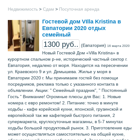
Недвижимость
>
Сдам
>
Посуточная аренда
Гостевой дом VIlla Kristina в
Евпатории 2020 отдых
семейный
1300 руб..
(Евпатория)
16 марта 2020
Новый Гостевой Дом «Villa Kristina» в
курортном спальном р-не, исторический частный сектор г.
Евпатория, недалеко от моря. Находится на пересечении
ул. Краевского 9 и ул. Демышева. Жилье у моря в
Евпатории 2020 г. Мы принимаем гостей без помощи
посредников, реклама только с указанного контакта в
объявлении. Акции: " Семейный праздник", " Постоянный
Гость " Внимание! Огромные плюсы для Вас: 1. Новые
номера с евро ремонтом! 2. Питание: точно в минуте
ходьбы - кафе корейской кухни, японской, грузинской и
европейской так же кафетерий быстрого питания, 2
супермаркета, круглосуточные магазины, в 5-7 минутах
ходьбы большой продуктовый рынок. 3. Приготовление еды
может осуществляться самостоятельно на общей кухне,