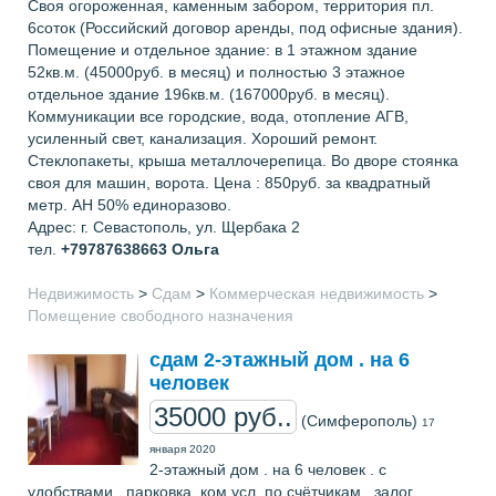
Своя огороженная, каменным забором, территория пл.
6соток (Российский договор аренды, под офисные здания).
Помещение и отдельное здание: в 1 этажном здание
52кв.м. (45000руб. в месяц) и полностью 3 этажное
отдельное здание 196кв.м. (167000руб. в месяц).
Коммуникации все городские, вода, отопление АГВ,
усиленный свет, канализация. Хороший ремонт.
Стеклопакеты, крыша металлочерепица. Во дворе стоянка
своя для машин, ворота. Цена : 850руб. за квадратный
метр. АН 50% единоразово.
Адрес: г. Севастополь, ул. Щербака 2
тел.
+79787638663
Ольга
Недвижимость
>
Сдам
>
Коммерческая недвижимость
>
Помещение свободного назначения
сдам 2-этажный дом . на 6
человек
35000 руб..
(Симферополь)
17
января 2020
2-этажный дом . на 6 человек . с
удобствами . парковка. ком.усл. по счётчикам . залог.