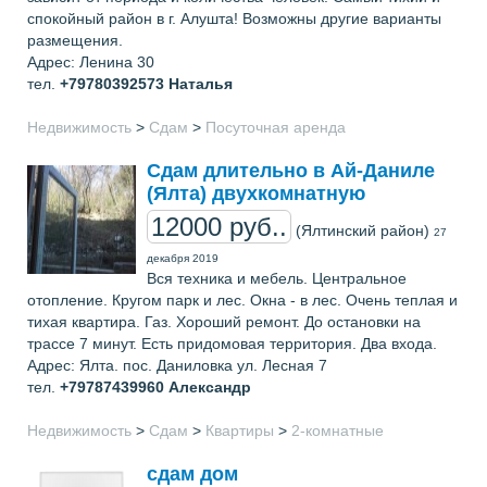
спокойный район в г. Алушта! Возможны другие варианты
размещения.
Адрес: Ленина 30
тел.
+79780392573
Наталья
Недвижимость
>
Сдам
>
Посуточная аренда
Cдам длительно в Ай-Даниле
(Ялта) двухкомнатную
12000 руб..
(Ялтинский район)
27
декабря 2019
Вся техника и мебель. Центральное
отопление. Кругом парк и лес. Окна - в лес. Очень теплая и
тихая квартира. Газ. Хороший ремонт. До остановки на
трассе 7 минут. Есть придомовая территория. Два входа.
Адрес: Ялта. пос. Даниловка ул. Лесная 7
тел.
+79787439960
Александр
Недвижимость
>
Сдам
>
Квартиры
>
2-комнатные
сдам дом