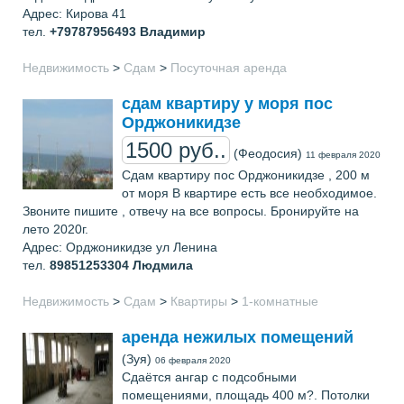
Адрес: Кирова 41
тел.
+79787956493
Владимир
Недвижимость
>
Сдам
>
Посуточная аренда
сдам квартиру у моря пос
Орджоникидзе
1500 руб..
(Феодосия)
11 февраля 2020
Сдам квартиру пос Орджоникидзе , 200 м
от моря В квартире есть все необходимое.
Звоните пишите , отвечу на все вопросы. Бронируйте на
лето 2020г.
Адрес: Орджоникидзе ул Ленина
тел.
89851253304
Людмила
Недвижимость
>
Сдам
>
Квартиры
>
1-комнатные
аренда нежилых помещений
(Зуя)
06 февраля 2020
Сдаётся ангар с подсобными
помещениями, площадь 400 м?. Потолки