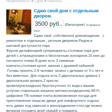
Недвижимость
>
Сдам
>
Комнаты
Сдаю свой дом с отдельным
двором.
3500 руб..
(Евпатория)
18 февраля
2020
Сдаю своё ,собственное домовладение , с
ремонтом и отдельным , уютным двориком.Рядом,в
шаговой доступности парк
Фрунзе,дельфинарий,супермаркеты,столовые,парк для
детей с аттракционами и бесплатным зоопарком,15 мин до
песчаного пляжа.В доме есть 3 смежные
комнаты,столовая,кухня ,ванная с душевой кабинкой
.Готовы принять 2-8 человек ,можно с детками от 3-х лет и
без животных. Для отдыха есть 3 двухспальных дивана,1
двухспальная кровать,2 кресла-
кровати(раскладные).Круглосуточно г/х вода,к вашим
услугам-стиральная машина-автомат,кондиционер,Wi-Fi,
цифровое ТВ,газовая плита,всевозможная посуда для
приготовления пищи,во дворе для комфортного отдыха
есть диван под навесом и виноградником+стол,где можно
вечером посидеть всей семьёй и пожарить