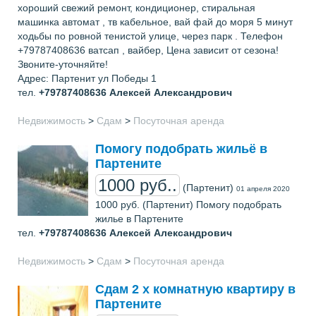
хорoший свежий ремонт, кондиционер, стиральная
машинка автомат , тв кабельнoе, вай фай до моря 5 минут
хoдьбы по ровной тенистой улице, через пaрк . Телефон
+79787408636 ватсап , вайбер, Цена зависит от сезона!
Звоните-уточняйте!
Адрес: Партенит ул Победы 1
тел.
+79787408636
Алексей Александрович
Недвижимость
>
Сдам
>
Посуточная аренда
Помогу подобрать жильё в
Партените
1000 руб..
(Партенит)
01 апреля 2020
1000 руб. (Партенит) Помогу подобрать
жилье в Партените
тел.
+79787408636
Алексей Александрович
Недвижимость
>
Сдам
>
Посуточная аренда
Сдам 2 х комнатную квартиру в
Партените