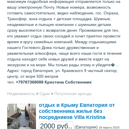
максимум подробная информация отправляется только на
вашу электронную Почту. Новые номера, возможность
готовить самостоятельно, видео наблюдение, гос. Охрана,
Трансфер, зона отдыха + детская площадка. Шумные,
неадекватные и пьющие компании с шумными детьми
сразу выселяются с возвратом денег. Проживание для тех,
кто уважает отдых своих соседей и хочет приятно провести
время в кругу семейных компаний. Между отдыхающими
нашего Гостевого Дома только дружественная и
уважительная атмосфера, чаще всего наши гости в течение
отдыха находят себе новых друзей и вместе ездят на
экскурсии и на море. Мы только рады этому и убедите� ...
Адрес: город Евпатория, ул. Краевского 9 частный сектор,
центр, от моря 500 метров
тел.
+79787368088
Кристина Собственник
Недвижимость
>
Сдам
>
Посуточная аренда
отдых в Крыму Евпатория от
собственника жилье без
посредников Villa Kristina
2000 руб..
(Евпатория)
16 марта 2020