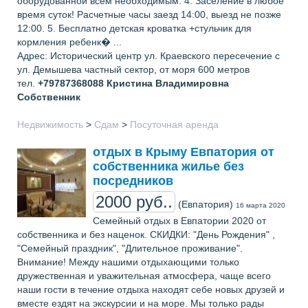
оборудованной всем необходимым. 4. Заселение в любое
время суток! Расчетные часы заезд 14:00, выезд не позже
12:00. 5. Бесплатно детская кроватка +стульчик для
кормления ребенк� ...
Адрес: Исторический центр ул. Краевского пересечение с
ул. Демышева частный сектор, от моря 600 метров
тел.
+79787368088
Кристина Владимировна
Собственник
Недвижимость
>
Сдам
>
Посуточная аренда
отдых в Крыму Евпатория от
собственника жилье без
посредников
2000 руб..
(Евпатория)
16 марта 2020
Семейный отдых в Евпатории 2020 от
собственника и без наценок. СКИДКИ: "День Рождения" ,
"Семейный праздник", "Длительное проживание".
Внимание! Между нашими отдыхающими только
дружественная и уважительная атмосфера, чаще всего
наши гости в течение отдыха находят себе новых друзей и
вместе ездят на экскурсии и на море. Мы только рады