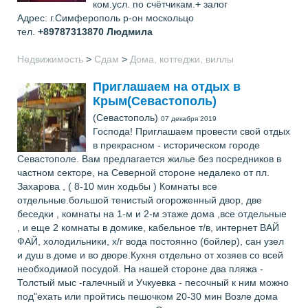
ком.усл. по счётчикам.+ залог
Адрес: г.Симферополь р-он москольцо
тел.
+89787313870
Людмила
Недвижимость
>
Сдам
>
Дома, коттеджи, виллы
Приглашаем на отдых в
Крым(Севастополь)
(Севастополь)
07 декабря 2019
Господа! Приглашаем провести свой отдых
в прекрасном - историческом городе
Севастополе. Вам предлагается жилье без посредников в
частном секторе, на Северной стороне недалеко от пл.
Захарова , ( 8-10 мин ходьбы ) Комнаты все
отдельные.большой тенистый огороженный двор, две
беседки , комнаты на 1-м и 2-м этаже дома ,все отдельные
, и еще 2 комнаты в домике, кабельное т/в, интернет ВАЙ
ФАЙ, холодильники, х/г вода постоянно (бойлер), сан узел
и душ в доме и во дворе.Кухня отдельно от хозяев со всей
необходимой посудой. На нашей стороне два пляжа -
Толстый мыс -галечный и Учкуевка - песочный к ним можно
под"ехать или пройтись пешочком 20-30 мин Возле дома