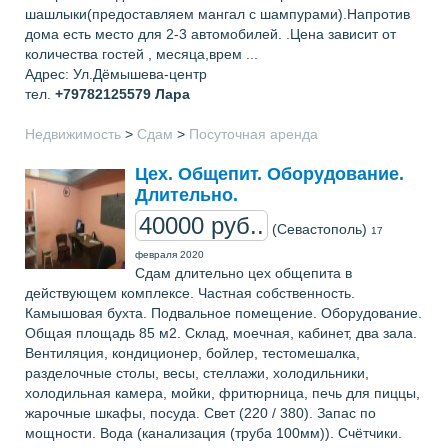
шашлыки(предоставляем мангал с шампурами).Напротив
дома есть место для 2-3 автомобилей. .Цена зависит от
количества гостей , месяца,врем ...
Адрес: Ул.Дёмышева-центр
тел.
+79782125579
Лара
Недвижимость
>
Сдам
>
Посуточная аренда
Цех. Общепит. Оборудование.
Длительно.
40000 руб..
(Севастополь)
17
февраля 2020
Сдам длительно цех общепита в
действующем комплексе. Частная собственность.
Камышовая бухта. Подвальное помещение. Оборудование.
Общая площадь 85 м2. Склад, моечная, кабинет, два зала.
Вентиляция, кондиционер, бойлер, тестомешалка,
разделочные столы, весы, стеллажи, холодильники,
холодильная камера, мойки, фритюрница, печь для пиццы,
жарочные шкафы, посуда. Свет (220 / 380). Запас по
мощности. Вода (канализация (труба 100мм)). Счётчики.