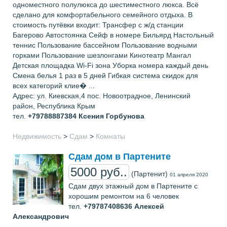
одноместного полулюкса до шестиместного люкса. Всё
сделано для комфортабельного семейного отдыха. В
стоимость путёвки входит: Трансфер с ж/д станции
Багерово Автостоянка Сейф в номере Бильярд Настольный
теннис Пользование бассейном Пользование водными
горками Пользование шезлонгами Кинотеатр Мангал
Детская площадка Wi-Fi зона Уборка номера каждый день
Смена белья 1 раз в 5 дней Гибкая система скидок для
всех категорий клие� ...
Адрес: ул. Киевская,4 пос. Новоотрадное, Ленинский
район, Республика Крым
тел.
+79788887384
Ксения Горбунова
Недвижимость
>
Сдам
>
Комнаты
Сдам дом в Партените
5000 руб..
(Партенит)
01 апреля 2020
Сдам двух этажный дом в Партените с
хорошим ремонтом на 6 человек
тел.
+79787408636
Алексей
Александрович