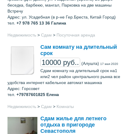
беседка, барбекю, мангал, Парковка на две машины
Встречу
Адрес: ул. Усадебная (в р-не Гер.Бреста, Китай Город)
тел.
+7 978 765 13 36
Галина
Недвижимость
>
Сдам
>
Посуточная аренда
Сам комнату на длительный
срок
10000 руб..
(Алушта)
17 мая 2020
Сдам комнату на длительный срок на1
или2 чел район центрального рынка все
удобства интернет кабельное автомат машинка
Адрес: Горсовет
тел.
+79787601825
Елена
Недвижимость
>
Сдам
>
Комнаты
Сдам жилье для летнего
отдыха в пригороде
Севастополя