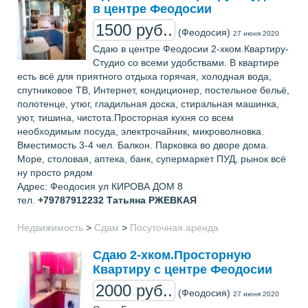
в центре Феодосии
1500 руб..
(Феодосия)
27 июня 2020
Сдаю в центре Феодосии 2-хком.Квартиру-
Студио со всеми удобствами. В квартире
есть всё для приятного отдыха горячая, холодная вода,
спутниковое ТВ, Интернет, кондиционер, постельное бельё,
полотенце, утюг, гладильная доска, стиральная машинка,
уют, тишина, чистота.Просторная кухня со всем
необходимым посуда, электрочайник, микроволновка.
Вместимость 3-4 чел. Балкон. Парковка во дворе дома.
Море, столовая, аптека, банк, супермаркет ПУД, рынок всё
ну просто рядом
Адрес: Феодосия ул КИРОВА ДОМ 8
тел.
+79787912232
Татьяна РЖЕВКАЯ
Недвижимость
>
Сдам
>
Посуточная аренда
Сдаю 2-хком.Просторную
Квартиру с центре Феодосии
2000 руб..
(Феодосия)
27 июня 2020