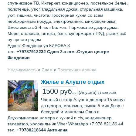
спутниковое ТВ, Интернет, кондиционер, постельное бельё,
полотенце, утюг, гладильная доска, стиральная машинка,
уют, тишина, чистота.Просторная кухня со всем
необходимым посуда, электрочайник, микроволновка.
Вместимость 3-4 чел. Балкон. Парковка во дворе дома.
Море, столовая, аптека, банк, супермаркет ПУД, рынок всё
ну просто рядом
Адрес: Феодосия ул КИРОВА 8
тел.
+79787912232
Сдаю 2-хком -Студио центре
Феодосии
Недвижимость
>
Сдам
>
Посуточная аренда
Жилье в Алуште отдых
1500 руб..
(Алушта)
31 мая 2020
Частный сектор Алушта до моря 15 минут
до центра, магазина, рынка 5 мин Двор с
беседкой и мангалом Одно и
Двухкомнатные номера с кухней и с/у, кондиционер,
телевизор, холодильник Viber WhatsApp +7 978 821 86 44
тел.
+79788218644
Антонина