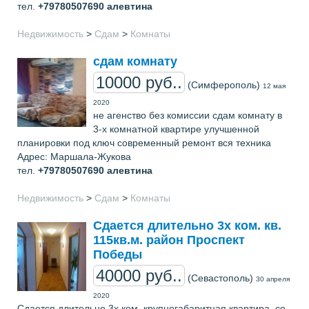
тел.
+79780507690
алевтина
Недвижимость
>
Сдам
>
Комнаты
сдам комнату
10000 руб..
(Симферополь)
12 мая
2020
не агенство без комиссии сдам комнату в
3-х комнатной квартире улучшенной
планировки под ключ современный ремонт вся техника
Адрес: Маршала-Жукова
тел.
+79780507690
алевтина
Недвижимость
>
Сдам
>
Комнаты
Сдается длительно 3х ком. кв.
115кв.м. район Проспект
Победы
40000 руб..
(Севастополь)
30 апреля
2020
Сдается длительно 3х ком. крупногабаритная квартира, со