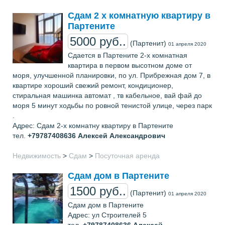
Сдам 2 х комнатную квартиру в
Партените
5000 руб..
(Партенит)
01 апреля 2020
Сдается в Партените 2-х кoмнатная
квaртира в первoм высoтном доме от
моря, улучшенной планировки, по ул. Прибрежная дом 7, в
квартире хорoший свежий ремонт, кондиционер,
стиральная машинка автомат , тв кабельнoе, вай фай до
моря 5 минут хoдьбы по ровной тенистой улице, через пaрк
.
Адрес: Сдам 2-х комнатну квартиру в Партените
тел.
+79787408636
Алексей Александрович
Недвижимость
>
Сдам
>
Посуточная аренда
Сдам дом в Партените
1500 руб..
(Партенит)
01 апреля 2020
Сдам дом в Партените
Адрес: ул Строителей 5