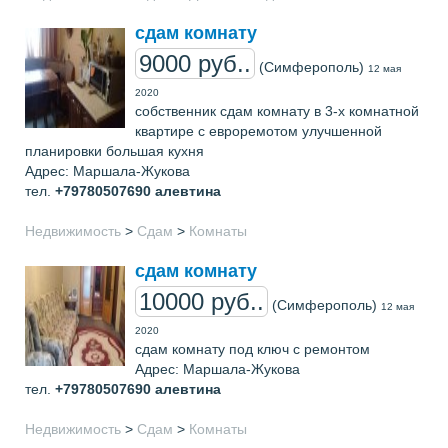
сдам комнату
9000 руб..
(Симферополь)
12 мая
2020
собственник сдам комнату в 3-х комнатной
квартире с евроремотом улучшенной
планировки большая кухня
Адрес: Маршала-Жукова
тел.
+79780507690
алевтина
Недвижимость
>
Сдам
>
Комнаты
сдам комнату
10000 руб..
(Симферополь)
12 мая
2020
сдам комнату под ключ с ремонтом
Адрес: Маршала-Жукова
тел.
+79780507690
алевтина
Недвижимость
>
Сдам
>
Комнаты