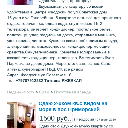
Сдаю Большую, просторную
Двухкомнатную квартиру со всеми
удобствами в центре Феодосии по ул.Советская дом
16.угол с ул.Галерейная. В квартире есть всё для приятного
отдыха горячая, холодная вода, спутниковое ТВ-2
телевизора. интернет, кондиционер, постельное бельё,
полотенце, утюг, гладильная доска, стиральная машинка,
уют, тишина, чистота. Кухня со всем необходимым посуда,
электрочайник, микроволновка, кондиционер,моющие
средства.Санузел-кабинка. Комнаты изолированные в
каждой есть кондиционер, телевизор. Вместимость 6чел.
Парковка во дворе дома. Море, столовая, рынок, банк,
аптека, супермаркет ПУД, ОК все рядом
Адрес: Феодосия ул.Советская 16
тел.
+79787912232
Татьяна РЖЕВКАЯ
Недвижимость
>
Сдам
>
Посуточная аренда
Сдаю 2-хком кв.с видом на
море в пос Приморский
1500 руб..
(Феодосия)
27 июня 2020
Сдаю свою Двухкомнатную квартиру со