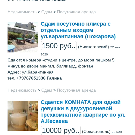
Недвижимость
>
Сдам
>
Посуточная аренда
Сдам посуточно нлмера с
отдельным входом
ул.Карантинная (Пожарова)
1500 руб..
(Нижнегорский)
22 мая
2020
Сдаются номера -студии в центре, до моря пешком 5
минут, во дворе мангал, биллиард, фонтан
Адрес: ул.Карантинная
тел.
+79787651336
Галина
Недвижимость
>
Сдам
>
Посуточная аренда
Сдается КОМНАТА для одной
девушки в двухуровневой
трехкомнатной квартире по ул.
А.Кесаева
10000 руб..
(Севастополь)
22 мая