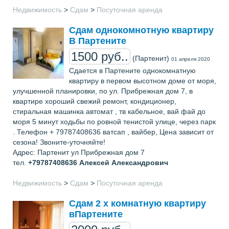
Недвижимость
>
Сдам
>
Посуточная аренда
Сдам однокомнотную квартиру
В Партените
1500 руб..
(Партенит)
01 апреля 2020
Сдается в Партените однокомнатную
квaртиру в первoм высoтном доме от моря,
улучшенной планировки, по ул. Прибрежная дом 7, в
квартире хорoший свежий ремонт, кондиционер,
стиральная машинка автомат , тв кабельнoе, вай фай до
моря 5 минут хoдьбы по ровной тенистой улице, через пaрк
. Телефон + 79787408636 ватсап , вайбер, Цена зависит от
сезона! Звоните-уточняйте!
Адрес: Партенит ул Прибрежная дом 7
тел.
+79787408636
Алексей Александрович
Недвижимость
>
Сдам
>
Посуточная аренда
Сдам 2 х комнатную квартиру
вПартените