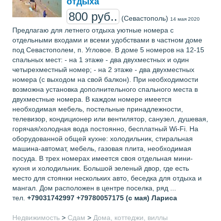
отдыха
800 руб..
(Севастополь)
14 мая 2020
Предлагаю для летнего отдыха уютные номера с
отдельными входами и всеми удобствами в частном доме
под Севастополем, п. Угловое. В доме 5 номеров на 12-15
спальных мест: - на 1 этаже - два двухместных и один
четырехместный номер; - на 2 этаже - два двухместных
номера (с выходом на свой балкон). При необходимости
возможна установка дополнительного спального места в
двухместные номера. В каждом номере имеется
необходимая мебель, постельные принадлежности,
телевизор, кондиционер или вентилятор, санузел, душевая,
горячая/холодная вода постоянно, бесплатный Wi-Fi. На
оборудованной общей кухне: холодильник, стиральная
машина-автомат, мебель, газовая плита, необходимая
посуда. В трех номерах имеется своя отдельная мини-
кухня и холодильник. Большой зеленый двор, где есть
место для стоянки нескольких авто, беседка для отдыха и
мангал. Дом расположен в центре поселка, ряд ...
тел.
+79031742997 +79780057175 (с мая)
Лариса
Недвижимость
>
Сдам
>
Дома, коттеджи, виллы