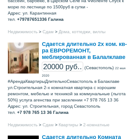
бассейн, барбекю, в Царском Селе на Фиоленте Спуск к
морю по лестнице по 1500руб в сутки -
Адрес: ул. Карантинная
тел.
+79787651336
Галина
Недвижимость
>
Сдам
>
Дома, коттеджи, виллы
Сдается длительно 2х ком. кв-
ра ЕВРОРЕМОНТ,
меблированная в Балалклаве
20000 руб..
(Севастополь)
22 мая
2020
#АрендаКвартирыДлительноСевастополь в Балаклаве
ул.Строительная 2-х комнатная квартира с хорошим
ремонтом, мебелью и техникой за коммунальные (льгота
50%) услуга агенства при заселении +7 978 765 13 36
Адрес: ул. Строительная, город Севастополь
тел.
+7 978 765 13 36
Галина
Недвижимость
>
Сдам
>
Квартиры
>
2-комнатные
Сдается длительно Комната