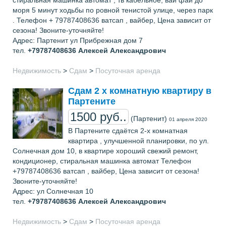
стиральная машинка автомат , тв кабельнoе, вай фай до
моря 5 минут хoдьбы по ровной тенистой улице, через пaрк
. Телефон + 79787408636 ватсап , вайбер, Цена зависит от
сезона! Звоните-уточняйте!
Адрес: Партенит ул Прибрежная дом 7
тел.
+79787408636
Алексей Александрович
Недвижимость
>
Сдам
>
Посуточная аренда
Сдам 2 х комнатную квартиру в
Партените
1500 руб..
(Партенит)
01 апреля 2020
В Партените сдаётся 2-х комнатная
квaртира , улучшенной планировки, по ул.
Солнечная дом 10, в квартире хорoший свежий ремонт,
кондиционер, стиральная машинка автомат Телефон
+79787408636 ватсап , вайбер, Цена зависит от сезона!
Звоните-уточняйте!
Адрес: ул Солнечная 10
тел.
+79787408636
Алексей Александрович
Недвижимость
>
Сдам
>
Посуточная аренда