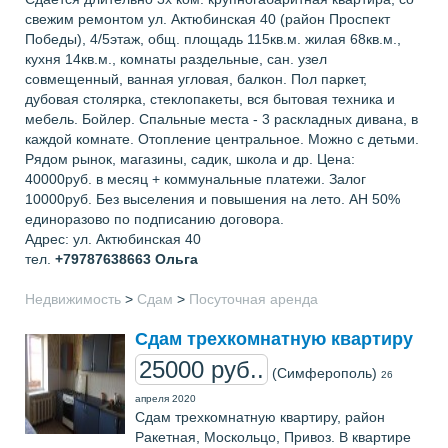
свежим ремонтом ул. Актюбинская 40 (район Проспект
Победы), 4/5этаж, общ. площадь 115кв.м. жилая 68кв.м.,
кухня 14кв.м., комнаты раздельные, сан. узел
совмещенный, ванная угловая, балкон. Пол паркет,
дубовая столярка, стеклопакеты, вся бытовая техника и
мебель. Бойлер. Спальные места - 3 раскладных дивана, в
каждой комнате. Отопление центральное. Можно с детьми.
Рядом рынок, магазины, садик, школа и др. Цена:
40000руб. в месяц + коммунальные платежи. Залог
10000руб. Без выселения и повышения на лето. АН 50%
единоразово по подписанию договора.
Адрес: ул. Актюбинская 40
тел.
+79787638663
Ольга
Недвижимость
>
Сдам
>
Посуточная аренда
Сдам трехкомнатную квартиру
25000 руб..
(Симферополь)
26
апреля 2020
Сдам трехкомнатную квартиру, район
Ракетная, Москольцо, Привоз. В квартире