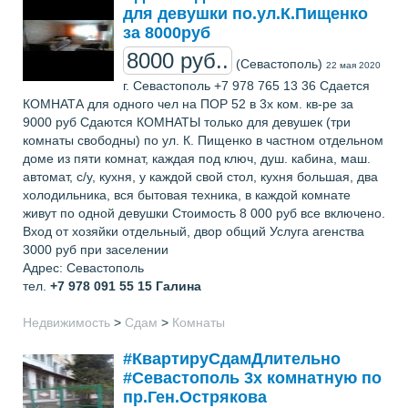
для девушки по.ул.К.Пищенко
за 8000руб
8000 руб..
(Севастополь)
22 мая 2020
г. Севастополь +7 978 765 13 36 Сдается
КОМНАТА для одного чел на ПОР 52 в 3х ком. кв-ре за
9000 руб Сдаются КОМНАТЫ только для девушек (три
комнаты свободны) по ул. К. Пищенко в частном отдельном
доме из пяти комнат, каждая под ключ, душ. кабина, маш.
автомат, с/у, кухня, у каждой свой стол, кухня большая, два
холодильника, вся бытовая техника, в каждой комнате
живут по одной девушки Стоимость 8 000 руб все включено.
Вход от хозяйки отдельный, двор общий Услуга агенства
3000 руб при заселении
Адрес: Севастополь
тел.
+7 978 091 55 15
Галина
Недвижимость
>
Сдам
>
Комнаты
#КвартируСдамДлительно
#Севастополь 3х комнатную по
пр.Ген.Острякова