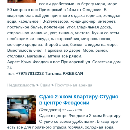
всеми удобствами на берегу моря, море
50 метров в пос.Приморский в 14км от Феодосии. В
квартире есть всё для приятного отдыха горячая, холодная
вода, кабельное ТВ-2телевзора, кондиционер, интернет,
постельное белье, полотенце, утюг, гладильная доска,
стиральная машинка, уют, тишина, чистота. Кухня со всем
необходимым посуда, электрочайник, микроволновка,
моющие средства. Второй этаж, балкон с видом на море.
Вместимость 6чел. Парковка во дворе. Море, рынок,
столовая, магазины. аптека всё рядом.
Адрес: Крым Феодосия пос.Приморский ул. Советская дом
24
тел.
+79787912232
Татьяна РЖЕВКАЯ
Недвижимость
>
Сдам
>
Посуточная аренда
Сдаю 2-хком Квартиру-Студио
в центре Феодосии
(Феодосия)
27 июня 2020
Сдаю в центре Феодосии 2-хком.Квартиру-
Студио со всеми удобствами. В квартире
есть всё для приятного отдыха горячая, холодная вода,