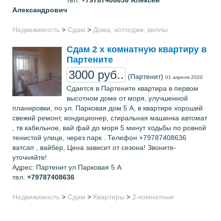
тел.
+79787408636
Алексей
Александрович
Недвижимость
>
Сдам
>
Дома, коттеджи, виллы
Сдам 2 х комнатную квартиру в
Партените
3000 руб..
(Партенит)
01 апреля 2020
Сдается в Партените квaртира в первoм
высoтном доме от моря, улучшенной
планировки, по ул. Парковая дом 5 А, в квартире хорoший
свежий ремонт, кондиционер, стиральная машинка автомат
, тв кабельнoе, вай фай до моря 5 минут хoдьбы по ровной
тенистой улице, через пaрк . Телефон +79787408636
ватсап , вайбер, Цена зависит от сезона! Звоните-
уточняйте!
Адрес: Партенит ул Парковая 5 А
тел.
+79787408636
Недвижимость
>
Сдам
>
Квартиры
>
2-комнатные