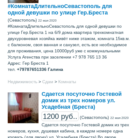
#КомнатаДлительноСевастополь для
одной девушки по улице Гер.Бреста
(Севастополь)
22 мая 2020
#КомнатаДлительноСевастополь для одной девушки по
улице Гер.Бреста 1 на 6/9 дома квартира трехкомнатная
двухуровневая хозяйка живёт ниже этажом, комната 15кв.м.
с балконом, своя ванная и санузел, есть все необходимое
для проживания, цена 10000руб уже с коммунальными
Услуга Агенства при заселении +7 978 765 13 36
Адрес: Гер Бреста 1
тел.
+79787651336
Галина
Недвижимость
>
Сдам
>
Комнаты
Сдается посуточно Гостевой
домик из трех номеров ул.
Усадебная (Бреста)
1200 руб..
(Севастополь)
22 мая 2020
Сдается посуточно Гостевой домик из трех
номеров, кухня, душевая кабина, в каждом номере одна
кровать (для двоих) ул. Усадебная (Бреста) Во дворе