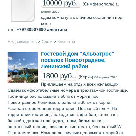
10000 руб..
(Симферополь)
11
апреля 2020
сдам комнату в отличном состоянии под
ключ
тел.
+79780507690
алевтина
Недвижимость
>
Сдам
>
Комнаты
Гостевой дом "Альбатрос"
поселок Новоотрадное,
Ленинский район
1800 руб..
(Керчь)
04 апреля 2020
Приглашаем на отдых всех желающих.
Сдаём комфортабельные номера в трёхэтажной гостинице.
Гостиница расположена в 50 м от моря в пос.
Новоотрадное Ленинского района в 30 км от Керчи.
Частная огороженная территория. Песчаный пляж. На
территории гостиницы находятся: кафе-бар, столовая,
бассейн, детская площадка, горки, бильярдная,
настольный теннис, шезлонги, кинотеатр, бесплатный WI-
FI, автостоянка. Номера различных ценовых категорий от