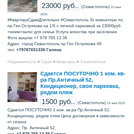
23000 руб..
(Севастополь)
22 мая
2020
#КвартируСдамДлительно #Севастополь 3х комнатную по
пр.Ген.Острякова на 1/5 с личной парковкой за 23000руб
+комм+залог для семьи Услуга агенства при заселении
Фото вышлю +7 978 765 13 36
Адрес: город Севастополь пр Ген Острякова 49
тел.
+79787651336
Галина
Недвижимость
>
Сдам
>
Квартиры
>
3-комнатные
Сдается ПОСУТОЧНО 1 ком. кв-
ра Пр.Античный 52,
Кондиционер, своя парковка,
рядом пляж
1500 руб..
(Севастополь)
22 мая 2020
Сдается ПОСУТОЧНО 1 ком. кв-ра Пр.Античный 52,
Кондиционер, рядом пляж Цена договорная в зависимости
от сезона
Адрес: Пр. Античный 52,
тел.
+7 978 765 13 36
Галина