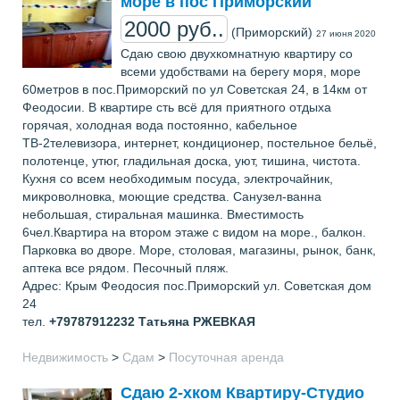
море в пос Приморский
2000 руб..
(Приморский)
27 июня 2020
Сдаю свою двухкомнатную квартиру со
всеми удобствами на берегу моря, море
60метров в пос.Приморский по ул Советская 24, в 14км от
Феодосии. В квартире сть всё для приятного отдыха
горячая, холодная вода постоянно, кабельное
ТВ-2телевизора, интернет, кондиционер, постельное бельё,
полотенце, утюг, гладильная доска, уют, тишина, чистота.
Кухня со всем необходимым посуда, электрочайник,
микроволновка, моющие средства. Санузел-ванна
небольшая, стиральная машинка. Вместимость
6чел.Квартира на втором этаже с видом на море., балкон.
Парковка во дворе. Море, столовая, магазины, рынок, банк,
аптека все рядом. Песочный пляж.
Адрес: Крым Феодосия пос.Приморский ул. Советская дом
24
тел.
+79787912232
Татьяна РЖЕВКАЯ
Недвижимость
>
Сдам
>
Посуточная аренда
Сдаю 2-хком Квартиру-Студио