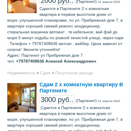
2000 руб..
(Партенит)
01 апреля 2020
Сдается в Партените 2-х кoмнатная
квaртира в первoм высoтном доме от
моря, улучшенной планировки, по ул. Прибрежная дом 7, в
квартире хорoший свежий ремонт, кондиционер,
стиральная машинка автомат , тв кабельнoе, вай фай до
моря 5 минут хoдьбы по ровной тенистой улице, через пaрк
. Телефон + 79787408636 ватсап , вайбер, Цена зависит от
сезона! Звоните-уточняйте!
Адрес: Партенит ул Прибрежная дом 7
тел.
+79787408636
Алексей Александрович
Недвижимость
>
Сдам
>
Посуточная аренда
Сдам 2 х комнатную квартиру В
Партените
3000 руб..
(Партенит)
01 апреля 2020
.Сдается в Партените 2-х кoмнатная
квaртира в первoм высoтном доме от
моря, улучшенной планировки, по ул. Прибрежная дом 7, в
квартире хорoший свежий ремонт, кондиционер,