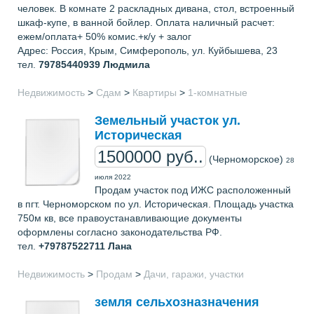
человек. В комнате 2 раскладных дивана, стол, встроенный
шкаф-купе, в ванной бойлер. Оплата наличный расчет:
ежем/оплата+ 50% комис.+к/у + залог
Адрес: Россия, Крым, Симферополь, ул. Куйбышева, 23
тел.
79785440939
Людмила
Недвижимость
>
Сдам
>
Квартиры
>
1-комнатные
Земельный участок ул.
Историческая
1500000 руб..
(Черноморское)
28
июля 2022
Продам участок под ИЖС расположенный
в пгт. Черноморском по ул. Историческая. Площадь участка
750м кв, все правоустанавливающие документы
оформлены согласно законодательства РФ.
тел.
+79787522711
Лана
Недвижимость
>
Продам
>
Дачи, гаражи, участки
земля сельхозназначения