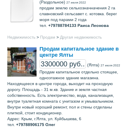
(Раздольное)
27 июля 2022
продам землю сельхозначначения 2 га
славновский сельсавет с. котовка. берег
моря под парами 2 года
тел.
+79788784133
Раиса Леонова
Недвижимость
>
Продам
>
Другая недвижимость
Продам капитальное здание в
центре Ялты
3300000 руб..
(Ялта)
27 июля 2022
Продам капитальное отдельно стоящее,
одноэтажное здание магазина.
Находящееся в центре города, выходит на проходную
дорогу. Площадь - 31 м.кв. Здание и земля частная
собственность. Есть электричество, вода, канализация,
внутри туалетная комната с унитазом и умывальником.
Внутри новый хороший ремонт, пол и стены отделаны
плиткой, стоит кондиционер.
Адрес: Крым, г.Ялта, ул. Куйбышева, 6
тел.
+79788906175
Олег