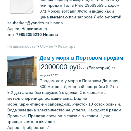
или продам Тел в Риге 29689559,с кодом
371,можно вотсапп.Фото и видео,как и
цена высылаю при запросе Либо э-почтой
sauberkeit@yandex.ru Ivanna
Адрес: Недвижимость
тел.
79852355210
Иванна
Недвижимость
>
Обмен
>
Квартиры
Дом у моря в Портовом продам
2000000 руб..
(Евпатория)
03
августа 2022
Продам дом у моря в Портовом До моря
500 метров. Дом новой постройки 9.2 на
9.2 два этажа без наружной отделки. Стеклопакеты
металлочерепица. Большие окна. Вид на
море.Каркинтинский заповедник. Участок 10 соток ровный.
Вода заведена электричество не успели. Находится рядом .
Прописка. Продажа срочная в связи с выездом. Цена
тридцать пять тысяч дол
Адрес: Прибрежная 7