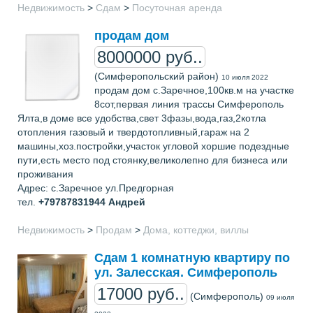
Недвижимость
>
Сдам
>
Посуточная аренда
продам дом
8000000 руб..
(Симферопольский район)
10 июля 2022
продам дом с.Заречное,100кв.м на участке
8сот,первая линия трассы Симферополь
Ялта,в доме все удобства,свет 3фазы,вода,газ,2котла
отопления газовый и твердотопливный,гараж на 2
машины,хоз.постройки,участок угловой хоршие подездные
пути,есть место под стоянку,великолепно для бизнеса или
проживания
Адрес: с.Заречное ул.Предгорная
тел.
+79787831944
Андрей
Недвижимость
>
Продам
>
Дома, коттеджи, виллы
Сдам 1 комнатную квартиру по
ул. Залесская. Симферополь
17000 руб..
(Симферополь)
09 июля