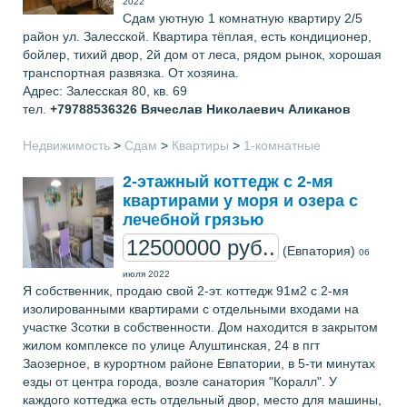
2022
Сдам уютную 1 комнатную квартиру 2/5
район ул. Залесской. Квартира тёплая, есть кондиционер,
бойлер, тихий двор, 2й дом от леса, рядом рынок, хорошая
транспортная развязка. От хозяина.
Адрес: Залесская 80, кв. 69
тел.
+79788536326
Вячеслав Николаевич Аликанов
Недвижимость
>
Сдам
>
Квартиры
>
1-комнатные
2-этажный коттедж с 2-мя
квартирами у моря и озера с
лечебной грязью
12500000 руб..
(Евпатория)
06
июля 2022
Я собственник, продаю свой 2-эт. коттедж 91м2 с 2-мя
изолированными квартирами с отдельными входами на
участке 3сотки в собственности. Дом находится в закрытом
жилом комплексе по улице Алуштинская, 24 в пгт
Заозерное, в курортном районе Евпатории, в 5-ти минутах
езды от центра города, возле санатория "Коралл". У
каждого коттеджа есть отдельный двор, место для машины,