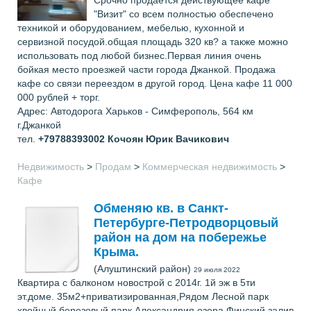
"Визит" со всем полностью обеспечено
техникой и оборудованием, мебелью, кухонной и
сервизной посудой.общая площадь 320 кв? а также можно
использовать под любой бизнес.Первая линия очень
бойкая место проезжей части города Джанкой. Продажа
кафе со связи переездом в другой город. Цена кафе 11 000
000 рублей + торг.
Адрес: Автодорога Харьков - Симферополь, 564 км
г.Джанкой
тел.
+79788393002
Кочоян Юрик Вачикович
Недвижимость
>
Продам
>
Коммерческая недвижимость
>
Кафе
Обменяю кв. в Санкт-
Петербурге-Петродворцовый
район на дом на побережье
Крыма.
(Алуштинский район)
29 июля 2022
Квартира с балконом новострой с 2014г. 1й эж в 5ти
эт.доме. 35м2+приватизированная,Рядом Лесной парк
хвойный,березовый,парк Александрия,озера,Финский залив