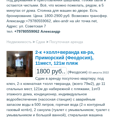
остаются чистыми. Всё, что можно пожелать, рядом, в 5
минутах от дома. Стоянка для машин во дворе. Есть
бронирование. Цена: 1800-2900 руб. Возможен трансфер.
Александр:+79780559062, alex-andr на ukr точка net,
Адрес: ул. Советская 7
тел.
+79780559062
Александр
Недвижимость
>
Сдам
>
Посуточная аренда
2-к +холл+веранда кв-ра,
Приморский (Феодосия),
11мест, 121м пляж
1800 руб..
(Феодосия)
03 августа 2022
Сдам в аренду посуточно квартиру, под
ключ, 2-х комнатная +холл +веранда, (всего 79м2), до 11
спальных мест, 121м до набережной с пляжами, 1эт/3
этажного дома, кондиционер, индивидуальное
водообеспечение (насосная станция) с аварийным
запасом воды в 500 литров, горячая вода (2-х контурный
газовый котёл), 2 санузла (туалет с умывальником; туалет с
умывальником и большой ванной), стиральная машина