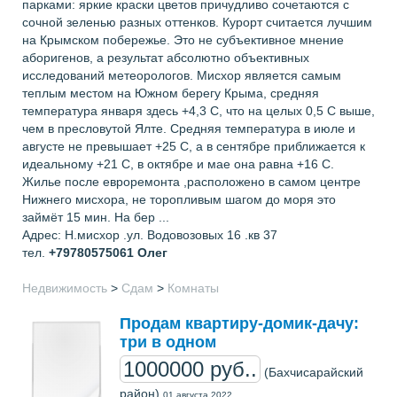
парками: яркие краски цветов причудливо сочетаются с
сочной зеленью разных оттенков. Курорт считается лучшим
на Крымском побережье. Это не субъективное мнение
аборигенов, а результат абсолютно объективных
исследований метеорологов. Мисхор является самым
теплым местом на Южном берегу Крыма, средняя
температура января здесь +4,3 С, что на целых 0,5 С выше,
чем в пресловутой Ялте. Средняя температура в июле и
августе не превышает +25 С, а в сентябре приближается к
идеальному +21 С, в октябре и мае она равна +16 С.
Жилье после евроремонта ,расположено в самом центре
Нижнего мисхора, не торопливым шагом до моря это
займёт 15 мин. На бер ...
Адрес: Н.мисхор .ул. Водовозовых 16 .кв 37
тел.
+79780575061
Олег
Недвижимость
>
Сдам
>
Комнаты
Продам квартиру-домик-дачу:
три в одном
1000000 руб..
(Бахчисарайский
район)
01 августа 2022