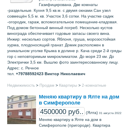
Газифицирована. Две комнаты
-раздельные. Кухня 9,5 кв.м. с двумя окнами.Сан узел
совмещён 5,5 м. кв. Участок 3,6 сотки. На участке садик
-огородик, гараж, вспомогательное помещение-кладовая.
Под домом бетонный винный погреб. Несколько кустов
винограда обеспечивает годовые запасы своего вина.
Инжир: несколько сортов. Яблоня, груша, морозостойкая
хурма, плодоносящий гранат. Домик расположен в
уникальном уголке Крыма в долине р. Кача среди 2-й гряды
гор с неповторимым микроклиматом. До моря 23 км. До
Электрички 3,5 км. Вышлю фото заинтересованному лицу.
Адрес: с. Речное
тел.
+79788592423
Виктор Николаевич
Недвижимость
>
Продам
>
Квартиры
>
2-комнатные
Меняю квартиру в Ялте на дом
в Симферополе
4500000 руб..
(Ялта)
01 августа 2022
Меняю квартиру в Ялте на дом в
Симферополе (пригороде). Квартира