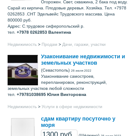
Огорожен. Свет, скважина, 2 бака под воду.
Сарай из кирпича. Плодовые деревья. Хозяйка. Тел. +7978
0262853 .СНТ Эдельвейс Трудовского массива. Цена
800000 руб.
Адрес: С.трудовое сиферопольский р.
тел.
+7978 0262853
Валентина
Недвижимость
>
Продам
>
Дачи, гаражи, участки
Узаконивание недвижимости и
земельных участков
(Севастополь)
26 июля 2022
Узаконивание самостроев,
перепланировок, реконструкций,
земельных участков любой сложности
тел.
+79781038695
Юлия Викторовна
Недвижимость
>
Услуги в сфере недвижимости
сдам квартиру посуточно у
моря
1300 руб..
(Щёлкино)
25 июля 2022