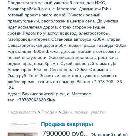
Продается земельный участок 9 соток, для ИЖС,
Бахчисарайский р-он, с. Мостовое. Документы РФ +
готовый проект нового дома!!! Участок ровный,
прямоугольный, расположен в центре села. До участка
идет асфальтная дорога, с трех сторон живущие
соседи.Рядом по участку: водовод, электростолбы,
газопровод,интернет. Остановка автобуса -200м, старая
Севастопольская дорога-50м, новая трасса Таврида -200м,
ж/д станция -500м.Школа, дет.сад, магазин, сельсовет в
пешей доступности. Живописная местность, река Кача
рядом, предгорье Крыма. Сухой, здоровый климат. До
Бахчисарая -5км, до Севастополя 20км. Стоимость -
2млн.руб. Торг! Звонить и посмотреть участок можно в
любое время. звонить по номеру: Виктор +7 978 706 - 36
-84
Адрес: Бахчисарайский р-он, с. Мостовое.
тел.
+79787063629
Яна
Недвижимость
>
Продам
>
Дачи, гаражи, участки
Продажа квартиры
7900000 руб..
(Ялтинский район)