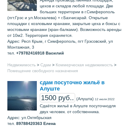
цехов и складов любой площади. Две
больших территории в г.Симферополь
(пгт.Грэс и ул.Москалева) + г.Бахчисарай. Открытые
площадки с козловыми кранами, закрытые цеха и боксы с
мостовыми кранами (кран-балками). Возможность аренды
от 10м2. Территория охраняется.
Адрес: Респ Крым, г Симферополь, пгт Грэсовский, ул
Монтажная, 3
тел.
+79782416918
Василий
Недвижимость
>
Сдам
>
Коммерческая недвижимость
>
Помещение свободного назначения
сдам посуточно жильё в
Алуште
1500 руб..
(Алушта)
12 июля 2022
Сдаётся жильё в Алуште посуточнодля
двух человек. от собственника.
Адрес: ул.Октябрьская
тел.
89788420363
Елена