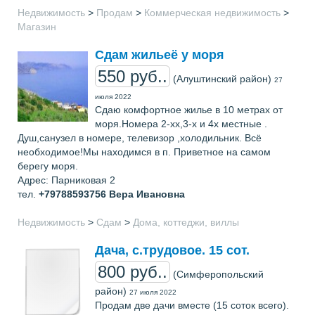
Недвижимость
>
Продам
>
Коммерческая недвижимость
>
Магазин
Сдам жильеё у моря
550 руб..
(Алуштинский район)
27
июля 2022
Сдаю комфортное жилье в 10 метрах от
моря.Номера 2-хх,3-х и 4х местные .
Душ,санузел в номере, телевизор ,холодильник. Всё
необходимое!Мы находимся в п. Приветное на самом
берегу моря.
Адрес: Парниковая 2
тел.
+79788593756
Вера Ивановна
Недвижимость
>
Сдам
>
Дома, коттеджи, виллы
Дача, с.трудовое. 15 сот.
800 руб..
(Симферопольский
район)
27 июля 2022
Продам две дачи вместе (15 соток всего).