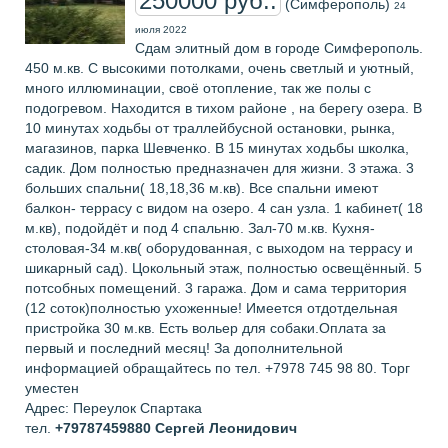
250000 руб..
(Симферополь)
24
июля 2022
Сдам элитный дом в городе Симферополь.
450 м.кв. С высокими потолками, очень светлый и уютный,
много иллюминации, своё отопление, так же полы с
подогревом. Находится в тихом районе , на берегу озера. В
10 минутах ходьбы от траллейбусной остановки, рынка,
магазинов, парка Шевченко. В 15 минутах ходьбы школка,
садик. Дом полностью предназначен для жизни. 3 этажа. 3
больших спальни( 18,18,36 м.кв). Все спальни имеют
балкон- террасу с видом на озеро. 4 сан узла. 1 кабинет( 18
м.кв), подойдёт и под 4 спальню. Зал-70 м.кв. Кухня-
столовая-34 м.кв( оборудованная, с выходом на террасу и
шикарный сад). Цокольный этаж, полностью освещённый. 5
потсобных помещений. 3 гаража. Дом и сама территория
(12 соток)полностью ухоженные! Имеется отдотдельная
пристройка 30 м.кв. Есть вольер для собаки.Оплата за
первый и последний месяц! За дополнительной
информацией обращайтесь по тел. +7978 745 98 80. Торг
уместен
Адрес: Переулок Спартака
тел.
+79787459880
Сергей Леонидович