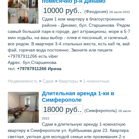
помесячно р-н Динамо
10000 руб..
(Феодосия)
28 июля 2022
Сдам 1 ком квартиру в благоустроенном
районе - Динамо, бул. Старшинова. Рядом
самый большой парк в городе, дет аттракционы, море в 5-7
мин ходьбы, на ваш выбор - пляж и песочный, и галечный,
все рядом. В квартире 3-4 спальных места, есть каб тв, вай
фай, горячая вода постоянно. Звоните или пишите
+79787911266 есть viber
Адрес: бул.Старшинова
тел.
+79787911266
Ирина
Недвижимость
>
Сдам
>
Квартиры
>
1-комнатные
Длительная аренда 1-ки в
Симферополе
18000 руб..
(Симферополь)
28 июля
2022
Сдам в длительную аренду 1-комнатную
квартиру в Симферополе ул. Куйбышева дом 23. Квартира
светлая, уютная для молодой семьи или проживания 2-х