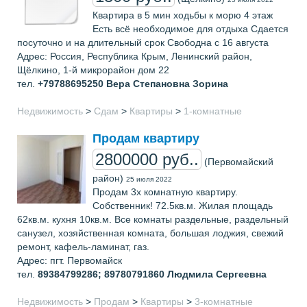
Квартира в 5 мин ходьбы к морю 4 этаж
Есть всё необходимое для отдыха Сдается
посуточно и на длительный срок Свободна с 16 августа
Адрес: Россия, Республика Крым, Ленинский район,
Щёлкино, 1-й микрорайон дом 22
тел.
+79788695250
Вера Степановна Зорина
Недвижимость
>
Сдам
>
Квартиры
>
1-комнатные
Продам квартиру
2800000 руб..
(Первомайский
район)
25 июля 2022
Продам 3х комнатную квартиру.
Собственник! 72.5кв.м. Жилая площадь
62кв.м. кухня 10кв.м. Все комнаты раздельные, раздельный
санузел, хозяйственная комната, большая лоджия, свежий
ремонт, кафель-ламинат, газ.
Адрес: пгт. Первомайск
тел.
89384799286; 89780791860
Людмила Сергеевна
Недвижимость
>
Продам
>
Квартиры
>
3-комнатные