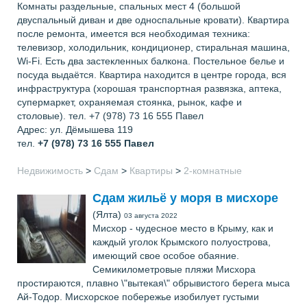
Комнаты раздельные, спальных мест 4 (большой
двуспальный диван и две односпальные кровати). Квартира
после ремонта, имеется вся необходимая техника:
телевизор, холодильник, кондиционер, стиральная машина,
Wi-Fi. Есть два застекленных балкона. Постельное белье и
посуда выдаётся. Квартира находится в центре города, вся
инфраструктура (хорошая транспортная развязка, аптека,
супермаркет, охраняемая стоянка, рынок, кафе и
столовые). тел. +7 (978) 73 16 555 Павел
Адрес: ул. Дёмышева 119
тел.
+7 (978) 73 16 555
Павел
Недвижимость
>
Сдам
>
Квартиры
>
2-комнатные
Сдам жильё у моря в мисхоре
(Ялта)
03 августа 2022
Мисхор - чудесное место в Крыму, как и
каждый уголок Крымского полуострова,
имеющий свое особое обаяние.
Семикилометровые пляжи Мисхора
простираются, плавно \"вытекая\" обрывистого берега мыса
Ай-Тодор. Мисхорское побережье изобилует густыми