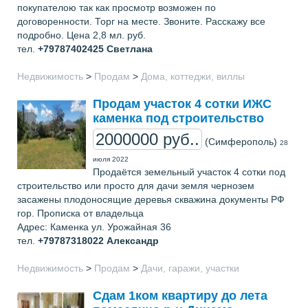
покупателою так как просмотр возможен по
договоренности. Торг на месте. Звоните. Расскажу все
подробно. Цена 2,8 мл. руб.
тел.
+79787402425
Светлана
Недвижимость
>
Продам
>
Дома, коттеджи, виллы
Продам участок 4 сотки ИЖС
каменка под строительство
2000000 руб..
(Симферополь)
28
июля 2022
Продаётся земельный участок 4 сотки под
строительство или просто для дачи земля чернозем
засажены плодоносящие деревья скважина документы РФ
гор. Прописка от владельца
Адрес: Каменка ул. Урожайная 36
тел.
+79787318022
Александр
Недвижимость
>
Продам
>
Дачи, гаражи, участки
Сдам 1ком квартиру до лета