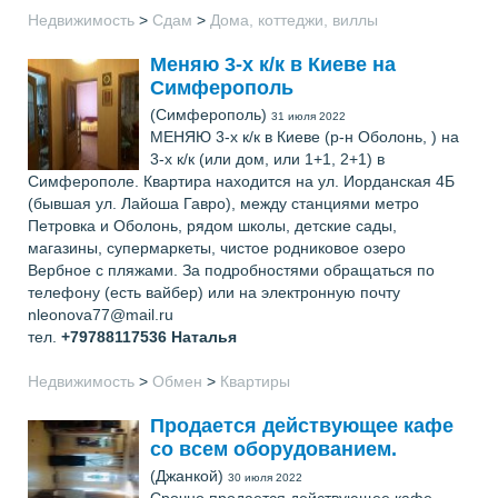
Недвижимость
>
Сдам
>
Дома, коттеджи, виллы
Меняю 3-х к/к в Киеве на
Симферополь
(Симферополь)
31 июля 2022
МЕНЯЮ 3-х к/к в Киеве (р-н Оболонь, ) на
3-х к/к (или дом, или 1+1, 2+1) в
Симферополе. Квартира находится на ул. Иорданская 4Б
(бывшая ул. Лайоша Гавро), между станциями метро
Петровка и Оболонь, рядом школы, детские сады,
магазины, супермаркеты, чистое родниковое озеро
Вербное с пляжами. За подробностями обращаться по
телефону (есть вайбер) или на электронную почту
nleonova77@mail.ru
тел.
+79788117536
Наталья
Недвижимость
>
Обмен
>
Квартиры
Продается действующее кафе
со всем оборудованием.
(Джанкой)
30 июля 2022
Срочно продается действующее кафе