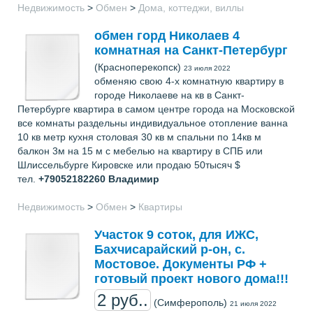
Недвижимость
>
Обмен
>
Дома, коттеджи, виллы
обмен горд Николаев 4
комнатная на Санкт-Петербург
(Красноперекопск)
23 июля 2022
обменяю свою 4-х комнатную квартиру в
городе Николаеве на кв в Санкт-
Петербурге квартира в самом центре города на Московской
все комнаты раздельны индивидуальное отопление ванна
10 кв метр кухня столовая 30 кв м спальни по 14кв м
балкон 3м на 15 м с мебелью на квартиру в СПБ или
Шлиссельбурге Кировске или продаю 50тысяч $
тел.
+79052182260
Владимир
Недвижимость
>
Обмен
>
Квартиры
Участок 9 соток, для ИЖС,
Бахчисарайский р-он, с.
Мостовое. Документы РФ +
готовый проект нового дома!!!
2 руб..
(Симферополь)
21 июля 2022