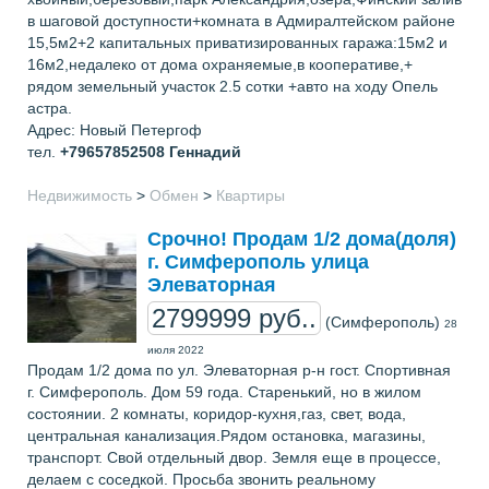
в шаговой доступности+комната в Адмиралтейском районе
15,5м2+2 капитальных приватизированных гаража:15м2 и
16м2,недалеко от дома охраняемые,в кооперативе,+
рядом земельный участок 2.5 сотки +авто на ходу Опель
астра.
Адрес: Новый Петергоф
тел.
+79657852508
Геннадий
Недвижимость
>
Обмен
>
Квартиры
Срочно! Продам 1/2 дома(доля)
г. Симферополь улица
Элеваторная
2799999 руб..
(Симферополь)
28
июля 2022
Продам 1/2 дома по ул. Элеваторная р-н гост. Спортивная
г. Симферополь. Дом 59 года. Старенький, но в жилом
состоянии. 2 комнаты, коридор-кухня,газ, свет, вода,
центральная канализация.Рядом остановка, магазины,
транспорт. Свой отдельный двор. Земля еще в процессе,
делаем с соседкой. Просьба звонить реальному