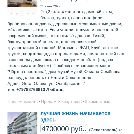
21 июля 2022
2кв,2 этаж 4 этажного дома. 46 кв. м,
балкон, туалет, ванна в кафеле,
бронированная дверь, деревянные межкомнатные двери,
м/пластиковые окна. Если устали от шума и опасностей
современной жизни, то это жильё для вас. Тихий,
благоустроенный поселок, под ненавязчивой
круглогодичной охраной. Магазины, ФАП, Клуб, детские
кружки, спортплощадка с тренажерами, почта, детский сад
в соседнем доме, школа в соседнем посёлке (подвоз
школьным автобусом). Посёлок в живописном месте.
"Чёртова лестница", дом-музей музей Юлиана Семёнова,
равноудаленность от Ялты и Севастополя.
Адрес: Ялта, Олива, ул. Октябрьская, 7
тел.
+79788766813
Любовь
Недвижимость
>
Продам
>
Квартиры
>
2-комнатные
лучшая жизнь начинается
здесь
4700000 руб..
(Севастополь)
20