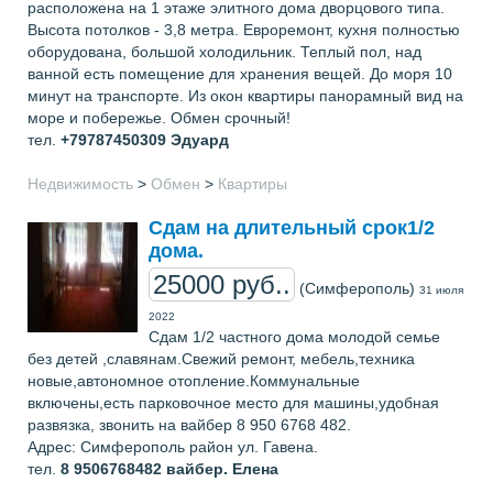
расположена на 1 этаже элитного дома дворцового типа.
Высота потолков - 3,8 метра. Евроремонт, кухня полностью
оборудована, большой холодильник. Теплый пол, над
ванной есть помещение для хранения вещей. До моря 10
минут на транспорте. Из окон квартиры панорамный вид на
море и побережье. Обмен срочный!
тел.
+79787450309
Эдуард
Недвижимость
>
Обмен
>
Квартиры
Сдам на длительный срок1/2
дома.
25000 руб..
(Симферополь)
31 июля
2022
Сдам 1/2 частного дома молодой семье
без детей ,славянам.Свежий ремонт, мебель,техника
новые,автономное отопление.Коммунальные
включены,есть парковочное место для машины,удобная
развязка, звонить на вайбер 8 950 6768 482.
Адрес: Симферополь район ул. Гавена.
тел.
8 9506768482 вайбер.
Елена