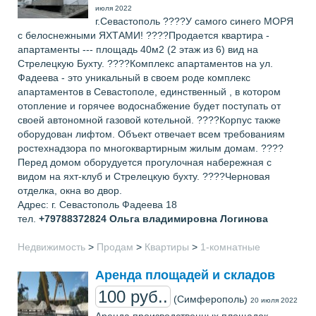
июля 2022
г.Севастополь ????У самого синего МОРЯ
с белоснежными ЯХТАМИ! ????Продается квартира -
апартаменты --- площадь 40м2 (2 этаж из 6) вид на
Стрелецкую Бухту. ????Комплекс апартаментов на ул.
Фадеева - это уникальный в своем роде комплекс
апартаментов в Севастополе, единственный , в котором
отопление и горячее водоснабжение будет поступать от
своей автономной газовой котельной. ????Корпус также
оборудован лифтом. Объект отвечает всем требованиям
ростехнадзора по многоквартирным жилым домам. ????
Перед домом оборудуется прогулочная набережная с
видом на яхт-клуб и Стрелецкую бухту. ????Черновая
отделка, окна во двор.
Адрес: г. Севастополь Фадеева 18
тел.
+79788372824
Ольга владимировна Логинова
Недвижимость
>
Продам
>
Квартиры
>
1-комнатные
Аренда площадей и складов
100 руб..
(Симферополь)
20 июля 2022
Аренда производственных площадок,