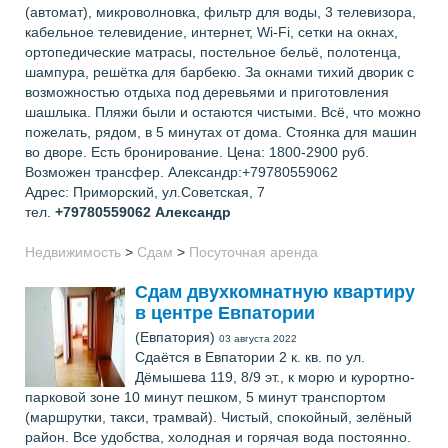
(автомат), микроволновка, фильтр для воды, 3 телевизора,
кабельное телевидение, интернет, Wi-Fi, сетки на окнах,
ортопедические матрасы, постельное бельё, полотенца,
шампура, решётка для барбекю. За окнами тихий дворик с
возможностью отдыха под деревьями и приготовления
шашлыка. Пляжи были и остаются чистыми. Всё, что можно
пожелать, рядом, в 5 минутах от дома. Стоянка для машин
во дворе. Есть бронирование. Цена: 1800-2900 руб.
Возможен трансфер. Александр:+79780559062
Адрес: Приморский, ул.Советская, 7
тел.
+79780559062
Александр
Недвижимость
>
Сдам
>
Посуточная аренда
Сдам двухкомнатную квартиру
в центре Евпатории
(Евпатория)
03 августа 2022
Сдаётся в Евпатории 2 к. кв. по ул.
Дёмышева 119, 8/9 эт., к морю и курортно-
парковой зоне 10 минут пешком, 5 минут транспортом
(маршрутки, такси, трамвай). Чистый, спокойный, зелёный
район. Все удобства, холодная и горячая вода постоянно.