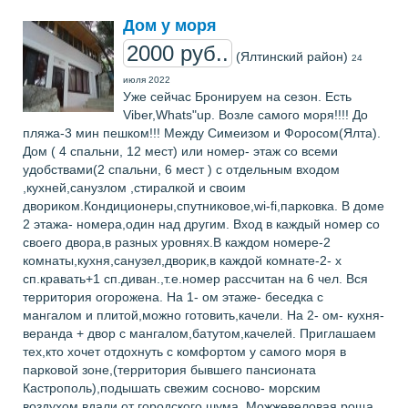
Дом у моря
2000 руб..
(Ялтинский район)
24
июля 2022
Уже сейчас Бронируем на сезон. Есть
Viber,Whats"up. Возле самого моря!!!! До
пляжа-3 мин пешком!!! Между Симеизом и Форосом(Ялта).
Дом ( 4 спальни, 12 мест) или номер- этаж со всеми
удобствами(2 спальни, 6 мест ) с отдельным входом
,кухней,санузлом ,стиралкой и своим
двориком.Кондиционеры,спутниковое,wi-fi,парковка. В доме
2 этажа- номера,один над другим. Вход в каждый номер со
своего двора,в разных уровнях.В каждом номере-2
комнаты,кухня,санузел,дворик,в каждой комнате-2- х
сп.кравать+1 сп.диван.,т.е.номер рассчитан на 6 чел. Вся
территория огорожена. На 1- ом этаже- беседка с
мангалом и плитой,можно готовить,качели. На 2- ом- кухня-
веранда + двор с мангалом,батутом,качелей. Приглашаем
тех,кто хочет отдохнуть с комфортом у самого моря в
парковой зоне,(территория бывшего пансионата
Кастрополь),подышать свежим сосново- морским
воздухом,вдали от городского шума. Можжевеловая роща.