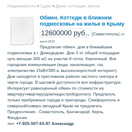
Недвижимость
>
Сдам
>
Дома, коттеджи, виллы
Обмен. Коттедж в ближнем
подмосковье на жилье в Крыму
12600000 руб..
(Севастополь)
23
июля 2022
Предлагаю обмен: дом в ближайшем
подмосковье в г. Домодедово. Дом 3 эт. общей площадью
чуть меньше 300 м2 на участке 8 соток. Кирпичный. Все
городские коммуникации (вода, канализация, газ,
электричество 15кВт/380 в, высокоскоростной интернет).
Дом находится в престижном районе частного сектора в
черте города. В шаговой доступности вся инфраструктура.
Интересует равноценный обмен по стоимости на
квартиру+квартиру/дом/недострой/доплату. Предлагать
только пребрежные города и пригороды. Симферополь и
северный/северо-западный Крым не предлагать.
Предпочтение - Севастополь, Бахчисарай, Керчь,
Феодосия.
тел.
+7-925-507-63-87
Александр