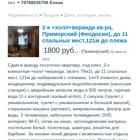
тел.
+ 79788036706
Елена
Недвижимость
>
Продам
>
Дома, коттеджи, виллы
2-к +холл+веранда кв-ра,
Приморский (Феодосия), до 11
спальных мест,121м до пляжа
1800 руб..
(Приморский)
03 августа
2022
Сдам в аренду посуточно квартиру, под ключ, 2-х
комнатная +холл +веранда, (всего 79м2), до 11 спальных
мест, 121м до набережной с пляжами, 1эт/3 этажного дома,
кондиционер, индивидуальное водообеспечение (насосная
станция) с аварийным запасом воды в 500 литров, горячая
вода (2-х контурный газовый котёл), 2 санузла (туалет с
умывальником; туалет с умывальником и большой ванной),
стиральная машина (автомат), микроволновка, фильтр для
воды, 3 телевизора, кабельное телевидение, DVD,
интернет, Wi-Fi, сетки на окнах, ортопедические матрасы,
постельное бельё, полотенца, шампура, решётка для
барбекю. За окнами тихий дворик с возможностью отдыха
под деревьями и приготовления шашлыка. Пляжи были и