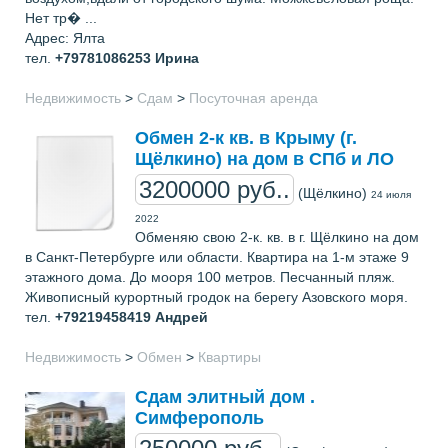
Нет тр� ...
Адрес: Ялта
тел.
+79781086253
Ирина
Недвижимость
>
Сдам
>
Посуточная аренда
Обмен 2-к кв. в Крыму (г.
Щёлкино) на дом в СПб и ЛО
3200000 руб..
(Щёлкино)
24 июля
2022
Обменяю свою 2-к. кв. в г. Щёлкино на дом
в Санкт-Петербурге или области. Квартира на 1-м этаже 9
этажного дома. До мооря 100 метров. Песчанный пляж.
Живописный курортный гродок на берегу Азовского моря.
тел.
+79219458419
Андрей
Недвижимость
>
Обмен
>
Квартиры
Сдам элитный дом .
Симферополь