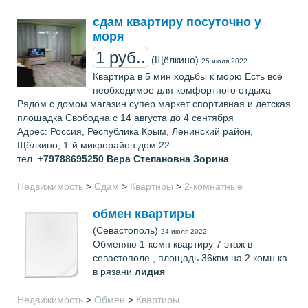
сдам квартиру посуточно у
моря
1 руб..
(Щёлкино)
25 июля 2022
Квартира в 5 мин ходьбы к морю Есть всё
необходимое для комфортного отдыха
Рядом с домом магазин супер маркет спортивная и детская
площадка Свободна с 14 августа до 4 сентября
Адрес: Россия, Республика Крым, Ленинский район,
Щёлкино, 1-й микрорайон дом 22
тел.
+79788695250
Вера Степановна Зорина
Недвижимость
>
Сдам
>
Квартиры
>
2-комнатные
обмен квартиры
(Севастополь)
24 июля 2022
Обменяю 1-комн квартиру 7 этаж в
севастополе , площадь 36квм на 2 комн кв
в рязани
лидия
Недвижимость
>
Обмен
>
Квартиры