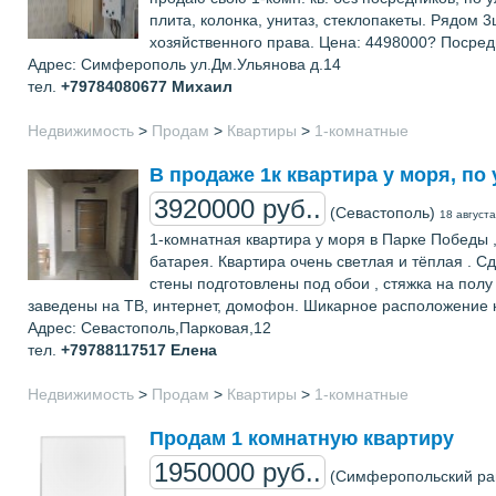
плита, колонка, унитаз, стеклопакеты. Рядом 
хозяйственного права. Цена: 4498000? Посред
Адрес: Симферополь ул.Дм.Ульянова д.14
тел.
+79784080677
Михаил
Недвижимость
>
Продам
>
Квартиры
>
1-комнатные
В продаже 1к квартира у моря, по
3920000 руб..
(Севастополь)
18 август
1-комнатная квартира у моря в Парке Победы ,п
батарея. Квартира очень светлая и тёплая . С
стены подготовлены под обои , стяжка на пол
заведены на ТВ, интернет, домофон. Шикарное расположение кв
Адрес: Севастополь,Парковая,12
тел.
+79788117517
Елена
Недвижимость
>
Продам
>
Квартиры
>
1-комнатные
Продам 1 комнатную квартиру
1950000 руб..
(Симферопольский ра