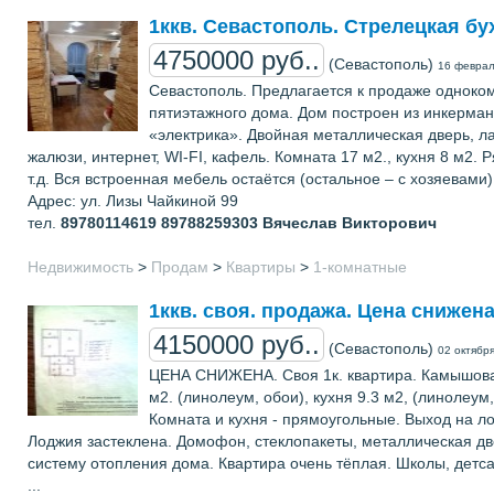
1ккв. Севастополь. Стрелецкая бу
4750000 руб..
(Севастополь)
16 феврал
Севастополь. Предлагается к продаже одноком
пятиэтажного дома. Дом построен из инкерман
«электрика». Двойная металлическая дверь, ла
жалюзи, интернет, WI-FI, кафель. Комната 17 м2., кухня 8 м2. 
т.д. Вся встроенная мебель остаётся (остальное – с хозяевами
Адрес: ул. Лизы Чайкиной 99
тел.
89780114619 89788259303
Вячеслав Викторович
Недвижимость
>
Продам
>
Квартиры
>
1-комнатные
1ккв. своя. продажа. Цена снижена
4150000 руб..
(Севастополь)
02 октябр
ЦЕНА СНИЖЕНА. Своя 1к. квартира. Камышовая
м2. (линолеум, обои), кухня 9.3 м2, (линолеу
Комната и кухня - прямоугольные. Выход на ло
Лоджия застеклена. Домофон, стеклопакеты, металлическая дв
систему отопления дома. Квартира очень тёплая. Школы, детса
...