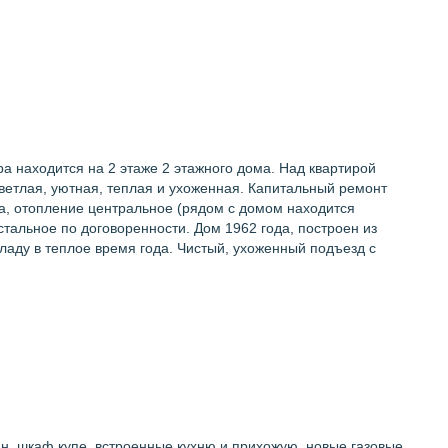
ира находится на 2 этаже 2 этажного дома. Над квартирой
 светлая, уютная, теплая и ухоженная. Капитальный ремонт
ка, отопление центральное (рядом с домом находится
стальное по договоренности. Дом 1962 года, построен из
ладу в теплое время года. Чистый, ухоженный подъезд с
ан, шкаф купе, встроенные кухню и прихожую, новые газовые