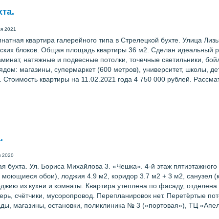
хта.
я 2021
натная квартира галерейного типа в Стрелецкой бухте. Улица Лизы
ских блоков. Общая площадь квартиры 36 м2. Сделан идеальный ре
минат, натяжные и подвесные потолки, точечные светильники, бойл
Рядом: магазины, супермаркет (600 метров), университет, школы, д
). Стоимость квартиры на 11.02.2021 года 4 750 000 рублей. Рассм
.
я 2020
 бухта. Ул. Бориса Михайлова 3. «Чешка». 4-й этаж пятиэтажного
м, моющиеся обои), лоджия 4.9 м2, коридор 3.7 м2 + 3 м2, санузел 
джию из кухни и комнаты. Квартира утеплена по фасаду, отделена 
ерь, счётчики, мусоропровод. Перепланировок нет. Перетёртые по
ды, магазины, остановки, поликлиника № 3 («портовая»), ТЦ «Апел