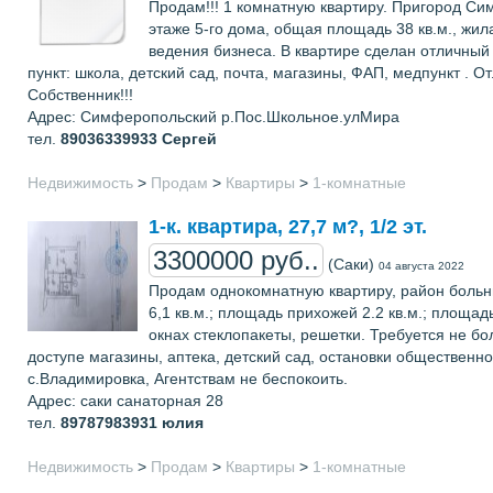
Продам!!! 1 комнатную квартиру. Пригород Си
этаже 5-го дома, общая площадь 38 кв.м., жил
ведения бизнеса. В квартире сделан отличный
пункт: школа, детский сад, почта, магазины, ФАП, медпункт .
Cобственник!!!
Адрес: Симферопольский р.Пос.Школьное.улМира
тел.
89036339933
Сергей
Недвижимость
>
Продам
>
Квартиры
>
1-комнатные
1-к. квартира, 27,7 м?, 1/2 эт.
3300000 руб..
(Саки)
04 августа 2022
Продам однокомнатную квартиру, район больни
6,1 кв.м.; площадь прихожей 2.2 кв.м.; площад
окнах стеклопакеты, решетки. Требуется не б
доступе магазины, аптека, детский сад, остановки общественно
с.Владимировка, Агентствам не беспокоить.
Адрес: саки санаторная 28
тел.
89787983931
юлия
Недвижимость
>
Продам
>
Квартиры
>
1-комнатные