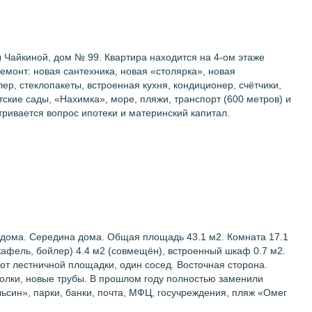
 Чайкиной, дом № 99. Квартира находится на 4-ом этаже
монт: новая сантехника, новая «столярка», новая
ер, стеклопакеты, встроенная кухня, кондиционер, счётчики,
етские сады, «Нахимка», море, пляжи, транспорт (600 метров) и
атривается вопрос ипотеки и материнский капитал.
 дома. Середина дома. Общая площадь 43.1 м2. Комната 17.1
(кафель, бойлер) 4.4 м2 (совмещён), встроенный шкаф 0.7 м2.
от лестничной площадки, один сосед. Восточная сторона.
толки, новые трубы. В прошлом году полностью заменили
ьсин», парки, банки, почта, МФЦ, госучреждения, пляж «Омег