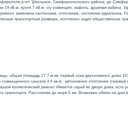
мферополя,в пгт. Школьное, Симферопольского района. до Симферо
ая 19 кВ.м, кухня 7 кВ.м, с/у совмещён, кафель, душевая кабина. 
 ремонт, заменена сантехника, отопление, состояние идеальное.
 Отличная транспортная развязка, постоянно ходит общественные т
цы, общая площадь 27.7 м.кв. первый этаж двухэтажного дома 197
ь совмещенного санузла 3.4 кв.м., автономное отопление (газовый 
ольшой косметический ремонт. Имеется сарай во дворе дома, есть 
го транспорта. Расстояние до моря 5 км. Возможен обмен на дом в г