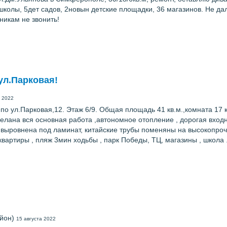
3школы, 5дет садов, 2новын детские площадки, 36 магазинов. Не да
никам не звонить!
 ул.Парковая!
а 2022
о ул.Парковая,12. Этаж 6/9. Общая площадь 41 кв.м.,комната 17 кв
делана вся основная работа ,автономное отопление , дорогая входн
у выровнена под ламинат, китайские трубы поменяны на высокопро
артиры , пляж 3мин ходьбы , парк Победы, ТЦ, магазины , школа .
йон)
15 августа 2022