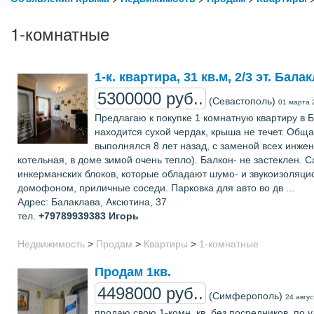
1-комнатные
1-к. квартира, 31 кв.м, 2/3 эт. Бал
5300000 руб..
(Севастополь)
01 марта 
Предлагаю к покупке 1 комнатную квартиру в Ба
находится сухой чердак, крыша не течет. Общая
выполнялся 8 лет назад, с заменой всех инже
котельная, в доме зимой очень тепло). Балкон- не застеклен. 
инкерманских блоков, которые обладают шумо- и звукоизоляци
домофоном, приличные соседи. Парковка для авто во дв ...
Адрес: Балаклава, Аксютина, 37
тел.
+79789939383
Игорь
Недвижимость
>
Продам
>
Квартиры
>
1-комнатные
Продам 1кв.
4498000 руб..
(Симферополь)
24 авгу
продаю свою 1-комн. кв. без посредников, по 