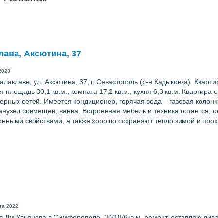
аклава, Аксютина, 37
2023
лаклаве, ул. Аксютина, 37, г. Севастополь (р-н Кадыковка). Кварт
 площадь 30,1 кв.м., комната 17,2 кв.м., кухня 6,3 кв.м. Квартира
нерных сетей. Имеется кондиционер, горячая вода – газовая колон
Санузел совмещен, ванна. Встроенная мебель и техника остается, о
онными свойствами, а также хорошо сохраняют тепло зимой и прох
ста 2022
ул.Дм.Ульянова в Симферополе, 30/18/6кв.м, ремонт, оставляю див