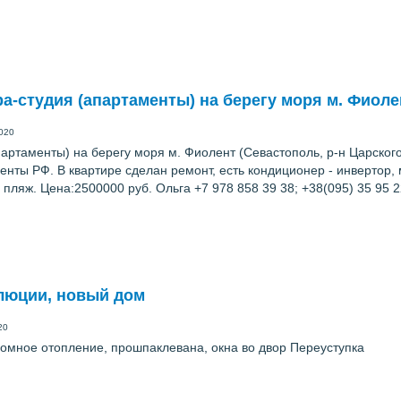
-студия (апартаменты) на берегу моря м. Фиолен
020
ртаменты) на берегу моря м. Фиолент (Севастополь, р-н Царского 
енты РФ. В квартире сделан ремонт, есть кондиционер - инвертор, м
пляж. Цена:2500000 руб. Ольга +7 978 858 39 38; +38(095) 35 95 2
олюции, новый дом
20
ономное отопление, прошпаклевана, окна во двор Переуступка