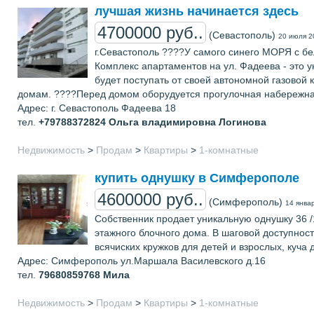
лучшая жизнь начинается здесь
4700000 руб..
(Севастополь)
20 июля 2
г.Севастополь ????У самого синего МОРЯ с бе
Комплекс апартаментов на ул. Фадеева - это 
будет поступать от своей автономной газовой
домам. ????Перед домом оборудуется прогулочная набережная 
Адрес: г. Севастополь Фадеева 18
тел.
+79788372824
Ольга владимировна Логинова
Недвижимость
>
Продам
>
Квартиры
>
1-комнатные
купить однушку в Симферополе
4600000 руб..
(Симферополь)
14 янва
Собственник продает уникальную однушку 36 /1
этажного блочного дома. В шаговой доступнос
всячиских кружков для детей и взрослых, куча
Адрес: Симферополь ул.Маршала Василевского д.16
тел.
79680859768
Мила
Недвижимость
>
Продам
>
Квартиры
>
1-комнатные