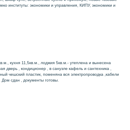
леко институты: экономики и управления, КИПУ, экономики и
.м., кухня 11,5кв.м., лоджия 5кв.м.- утеплена и вынесена
ая дверь , кондиционер , в санузле кафель и сантехника ,
чный чешский пластик, поменяна вся электропроводка ,кабели
 Дом сдан , документы готовы.