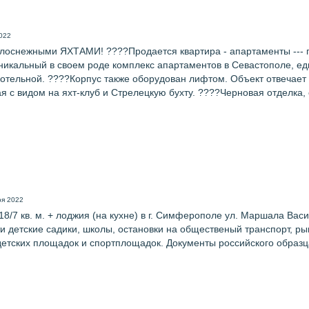
022
лоснежными ЯХТАМИ! ????Продается квартира - апартаменты --- пл
уникальный в своем роде комплекс апартаментов в Севастополе, ед
 котельной. ????Корпус также оборудован лифтом. Объект отвеча
с видом на яхт-клуб и Стрелецкую бухту. ????Черновая отделка, 
ря 2022
8/7 кв. м. + лоджия (на кухне) в г. Симферополе ул. Маршала Васи
ти детские садики, школы, остановки на общественый транспорт, р
 детских площадок и спортплощадок. Документы российского образц