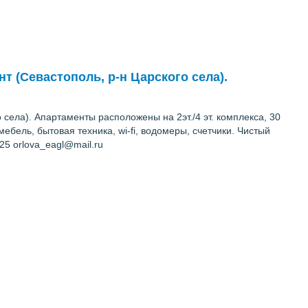
т (Севастополь, р-н Царского села).
села). Апартаменты расположены на 2эт./4 эт. комплекса, 30
ебель, бытовая техника, wi-fi, водомеры, счетчики. Чистый
25 orlova_eagl@mail.ru