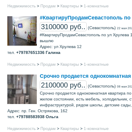
Недвижимость
>
Продам
>
Квартиры
>
1-комнатные
#КвартируПродамСевастополь по 
3100000 руб..
(Севастополь)
22 мая 20
#КвартируПродамСевастополь по ул Хрулева 12,
вышлю
Адрес: ул Хрулева 12
тел.
+79787651336
Галина
Недвижимость
>
Продам
>
Квартиры
>
1-комнатные
Срочно продается однокомнатная к
2100000 руб..
(Севастополь)
08 мая 20
Срочно продается однокомнатная квартира по п
жилом состоянии, есть мебель, холодильник, 
инфраструктурой, рядом школы, детские сады, 
Адрес: пр. Ген. Острякова, 162
тел.
+79788583938
Ольга
Недвижимость
>
Продам
>
Квартиры
>
1-комнатные