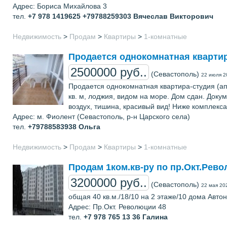
Адрес: Бориса Михайлова 3
тел.
+7 978 1419625 +79788259303
Вячеслав Викторович
Недвижимость
>
Продам
>
Квартиры
>
1-комнатные
Продается однокомнатная квартира
2500000 руб..
(Севастополь)
22 июля 2
Продается однокомнатная квартира-студия (апа
кв. м, лоджия, видом на море. Дом сдан. Докум
воздух, тишина, красивый вид! Ниже комплекса 
Адрес: м. Фиолент (Севастополь, р-н Царского села)
тел.
+79788583938
Ольга
Недвижимость
>
Продам
>
Квартиры
>
1-комнатные
Продам 1ком.кв-ру по пр.Окт.Рев
3200000 руб..
(Севастополь)
22 мая 20
общая 40 кв.м./18/10 на 2 этаже/10 дома Авт
Адрес: Пр.Окт. Революции 48
тел.
+7 978 765 13 36
Галина