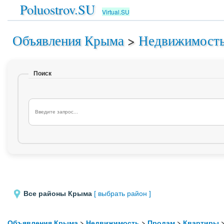
Poluostrov.SU
Virtual.SU
Объявления Крыма
>
Недвижимост
Поиск
Все районы Крыма
[ выбрать район ]
Объявления Крыма
>
Недвижимость
>
Продам
>
Квартиры
>