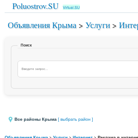
Poluostrov.SU
Virtual.SU
Объявления Крыма
>
Услуги
>
Инте
Поиск
Все районы Крыма
[ выбрать район ]
Объявления Крыма
>
Услуги
>
Интернет
> Реклама в интерн