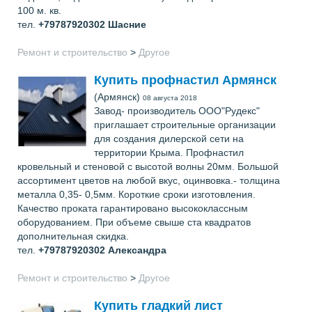
100 м. кв.
тел.
+79787920302
Шасние
Ремонт и строительство
>
Другое
Купить профнастил Армянск
(Армянск)
08 августа 2018
Завод- производитель ООО"Рудекс"
приглашает строительные организации
для создания дилерской сети на
территории Крыма. Профнастил
кровельный и стеновой с высотой волны 20мм. Большой
ассортимент цветов на любой вкус, оцинвовка.- толщина
металла 0,35- 0,5мм. Короткие сроки изготовления.
Качество проката гарантировано высококлассным
оборудованием. При объеме свыше ста квадратов
дополнительная скидка.
тел.
+79787920302
Александра
Ремонт и строительство
>
Другое
Купить гладкий лист