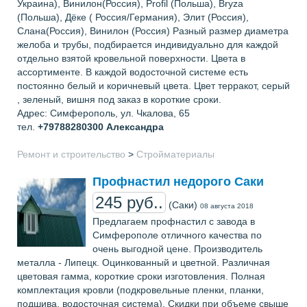
Украина), Винилон(Россия), Profil (Польша), Bryza
(Польша), Дёке ( Россия/Германия), Элит (Россия),
Слана(Россия), Винилон (Россия) Разный размер диаметра
желоба и трубы, подбирается индивидуально для каждой
отдельно взятой кровельной поверхности. Цвета в
ассортименте. В каждой водосточной системе есть
постоянно белый и коричневый цвета. Цвет терракот, серый
, зеленый, вишня под заказ в короткие сроки.
Адрес: Симферополь, ул. Чкалова, 65
тел.
+79788280300
Александра
Ремонт и строительство
>
Стройматериалы
Профнастил недорого Саки
245 руб..
(Саки)
08 августа 2018
Предлагаем профнастил с завода в
Симферополе отличного качества по
очень выгодной цене. Производитель
металла - Липецк. Оцинкованный и цветной. Различная
цветовая гамма, короткие сроки изготовления. Полная
комплектация кровли (подкровельные пленки, планки,
подшива, водосточная система). Скидки при объеме свыше