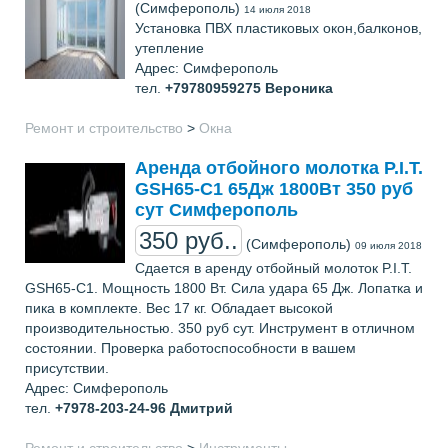
(Симферополь)
14 июля 2018
Установка ПВХ пластиковых окон,балконов,
утепление
Адрес: Симферополь
тел.
+79780959275
Вероника
Ремонт и строительство
>
Окна
Аренда отбойного молотка P.I.T.
GSH65-C1 65Дж 1800Вт 350 руб
сут Симферополь
350 руб..
(Симферополь)
09 июля 2018
Сдается в аренду отбойный молоток P.I.T.
GSH65-C1. Мощность 1800 Вт. Сила удара 65 Дж. Лопатка и
пика в комплекте. Вес 17 кг. Обладает высокой
производительностью. 350 руб сут. Инструмент в отличном
состоянии. Проверка работоспособности в вашем
присутствии.
Адрес: Симферополь
тел.
+7978-203-24-96
Дмитрий
Ремонт и строительство
>
Инструменты