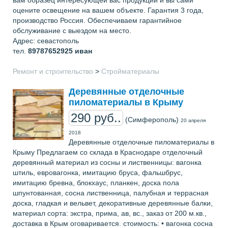
оцените освещение на вашем объекте. Гарантия 3 года,
производство Россия. Обеспечиваем гарантийное
обслуживание с выездом на место.
Адрес: севастополь
тел.
89787652925
иван
Ремонт и строительство
>
Стройматериалы
Деревянные отделочные
пиломатериалы в Крыму
290 руб..
(Симферополь)
20 апреля
2018
Деревянные отделочные пиломатериалы в
Крыму Предлагаем со склада в Краснодаре отделочный
деревянный материал из сосны и лиственницы: вагонка
штиль, евровагонка, имитацию бруса, фальшбрус,
имитацию бревна, блокхаус, планкен, доска пола
шпунтованная, сосна лиственница, палубная и террасная
доска, гладкая и вельвет, декоративные деревянные балки,
материал сорта: экстра, прима, ав, вс., заказ от 200 м.кв.,
доставка в Крым оговаривается. стоимость: • вагонка сосна