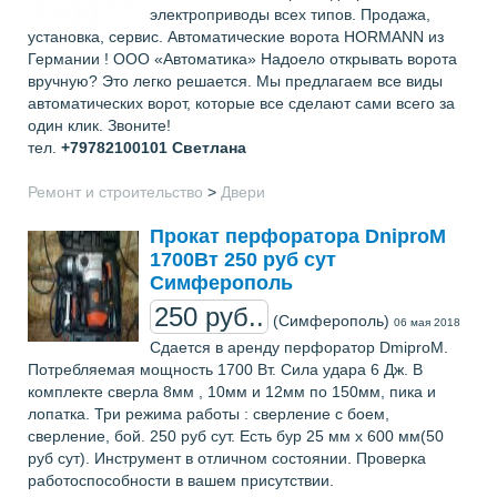
электроприводы всех типов. Продажа,
установка, сервис. Автоматические ворота HORMANN из
Германии ! ООО «Автоматика» Надоело открывать ворота
вручную? Это легко решается. Мы предлагаем все виды
автоматических ворот, которые все сделают сами всего за
один клик. Звоните!
тел.
+79782100101
Светлана
Ремонт и строительство
>
Двери
Прокат перфоратора DniproM
1700Вт 250 руб сут
Симферополь
250 руб..
(Симферополь)
06 мая 2018
Сдается в аренду перфоратор DmiproM.
Потребляемая мощность 1700 Вт. Сила удара 6 Дж. В
комплекте сверла 8мм , 10мм и 12мм по 150мм, пика и
лопатка. Три режима работы : cверление с боем,
сверление, бой. 250 руб сут. Есть бур 25 мм x 600 мм(50
руб сут). Инструмент в отличном состоянии. Проверка
работоспособности в вашем присутствии.