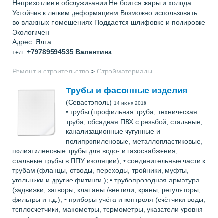
Неприхотлив в обслуживании Не боится жары и холода
Устойчив к легким деформациям Возможно использовать
во влажных помещениях Поддается шлифовке и полировке
Экологичен
Адрес: Ялта
тел.
+79789594535
Валентина
Ремонт и строительство
>
Стройматериалы
Трубы и фасонные изделия
(Севастополь)
14 июня 2018
• трубы (профильная труба, техническая
труба, обсадная ПВХ с резьбой, стальные,
канализационные чугунные и
полипропиленовые, металлопластиковые,
полиэтиленовые трубы для водо- и газоснабжения,
стальные трубы в ППУ изоляции); • соединительные части к
трубам (фланцы, отводы, переходы, тройники, муфты,
угольники и другие фитинги.); • трубопроводная арматура
(задвижки, затворы, клапаны /вентили, краны, регуляторы,
фильтры и т.д.); • приборы учёта и контроля (счётчики воды,
теплосчетчики, манометры, термометры, указатели уровня