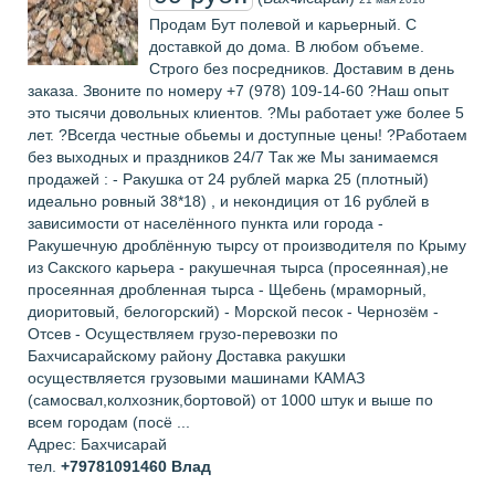
Продам Бут полевой и карьерный. С
доставкой до дома. В любом объеме.
Строго без посредников. Доставим в день
заказа. Звоните по номеру +7 (978) 109-14-60 ?Наш опыт
это тысячи довольных клиентов. ?Мы работает уже более 5
лет. ?Всегда честные обьемы и доступные цены! ?Работаем
без выходных и праздников 24/7 Так же Мы занимаемся
продажей : - Ракушка от 24 рублей марка 25 (плотный)
идеально ровный 38*18) , и некондиция от 16 рублей в
зависимости от населённого пункта или города -
Ракушечную дроблённую тырсу от производителя по Крыму
из Сакского карьера - ракушечная тырса (просеянная),не
просеянная дробленная тырса - Щебень (мраморный,
диоритовый, белогорский) - Морской песок - Чернозём -
Отсев - Осуществляем грузо-перевозки по
Бахчисарайскому району Доставка ракушки
осуществляется грузовыми машинами КАМАЗ
(самосвал,колхозник,бортовой) от 1000 штук и выше по
всем городам (посё ...
Адрес: Бахчисарай
тел.
+79781091460
Влад