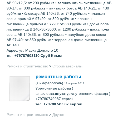
АВ 96х12,5: от 290 руб/м.кв • вагонка штиль лиственница АВ
90х14: от 800 руб/м.кв • имитация бруса АВ 140х21: от 430
руб/м.кв • блокхаус АВ 140х36: от 740 руб/м.кв • планкен
сосна прямой А 97х20: от 390 руб/м.кв • планкен
лиственница прямой А 97х20: от 880 руб/м.кв • доска пола
лиственница В 140х30х3000: от 1200 руб/м.кв • доска пола
сосна АВ 140х36: от 800 руб/м.кв • палубная доска сосна
АВ 97х40: от 850 руб/м.кв • террасная доска лиственница
АВ 140 ...
Адрес: ул. Марка Донского 10
тел.
+79787603110
Сруб Крым
Ремонт и строительство
>
Стройматериалы
ремонтные работы
(Симферополь)
19 апреля 2018
?ремонтные работы (
шпаклевка,штукатурка,утепление фасада )
+79780749987 сергей
тел.
+79780749987
сергей
Ремонт и строительство
>
Другое