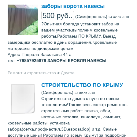
заборы ворота навесы
500 руб..
(Симферополь)
24 июля 2018
?Опытная бригада установит забор на
вашем участке,выполним кровельные
работы.Работаем ПО КРЫМУ. Выезд
замерщика бесплатно в день обращения.Кровельные
материалы по дилерским ценам
Адрес: Гнерала Васильева 44 а
тел.
+79857925879
ЗАБОРЫ КРОВЛЯ НАВЕСЫ
Ремонт и строительство
>
Другое
СТРОИТЕЛЬСТВО ПО КРЫМУ
(Симферополь)
23 июля 2018
Строительство домов с нуля по новым
технологиям!Так же весь спектр ремонтно-
строительных работ: плитка, обои,
натяжные потолки, линолеум, ламинат,
кровельные работы, установка
забора(сетка,профнастил,3D,еврозабор) и т.д. Самые
доступные цены! Работаем по всему Крыму! за подробной