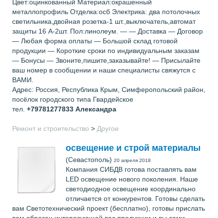
Цвет:оцинкованный Материал:окрашенный
металлопрофиль Отделка:осб Электрика: два потолочных
светильника,двойная розетка-1 шт.,выключатель,автомат
защиты 16 А-2шт. Пол:линолеум. — — Доставка — Договор
— Любая форма оплаты — Большой склад готовой
продукции — Короткие сроки по индивидуальным заказам
— Бонусы — Звоните,пишите,заказывайте! — Присылайте
ваш номер в сообщении и наши специалисты свяжутся с
ВАМИ.
Адрес: Россия, Республика Крым, Симферопольский район,
посёлок городского типа Гвардейское
тел.
+79781277833
Александра
Ремонт и строительство
>
Другое
освещение и строй материалы
(Севастополь)
20 апреля 2018
Компания СИБДВ готова поставлять вам
LED освещение нового поколения. Наше
светодиодное освещение координально
отличается от конкурентов. Готовы сделать
вам Светотехнический проект (бесплатно), готовы прислать
вам образец интересующей вас продукции и вы сами