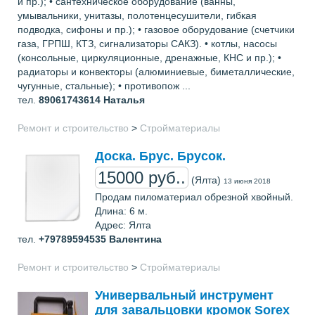
и пр.); • сантехническое оборудование (ванны,
умывальники, унитазы, полотенцесушители, гибкая
подводка, сифоны и пр.); • газовое оборудование (счетчики
газа, ГРПШ, КТЗ, сигнализаторы САКЗ). • котлы, насосы
(консольные, циркуляционные, дренажные, КНС и пр.); •
радиаторы и конвекторы (алюминиевые, биметаллические,
чугунные, стальные); • противопож ...
тел.
89061743614
Наталья
Ремонт и строительство
>
Стройматериалы
Доска. Брус. Брусок.
15000 руб..
(Ялта)
13 июня 2018
Продам пиломатериал обрезной хвойный.
Длина: 6 м.
Адрес: Ялта
тел.
+79789594535
Валентина
Ремонт и строительство
>
Стройматериалы
Универвальный инструмент
для завальцовки кромок Sorex