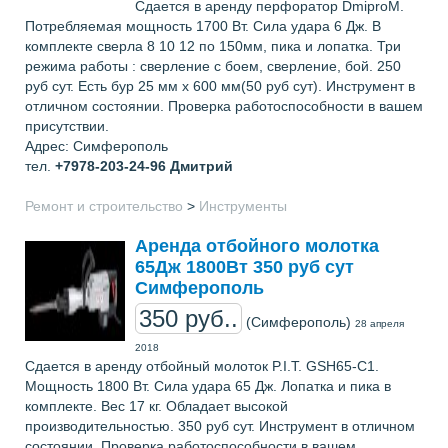
Сдается в аренду перфоратор DmiproM.
Потребляемая мощность 1700 Вт. Сила удара 6 Дж. В
комплекте сверла 8 10 12 по 150мм, пика и лопатка. Три
режима работы : cверление с боем, сверление, бой. 250
руб сут. Есть бур 25 мм x 600 мм(50 руб сут). Инструмент в
отличном состоянии. Проверка работоспособности в вашем
присутствии.
Адрес: Симферополь
тел.
+7978-203-24-96
Дмитрий
Ремонт и строительство
>
Инструменты
Аренда отбойного молотка
65Дж 1800Вт 350 руб сут
Симферополь
350 руб..
(Симферополь)
28 апреля
2018
Сдается в аренду отбойный молоток P.I.T. GSH65-C1.
Мощность 1800 Вт. Сила удара 65 Дж. Лопатка и пика в
комплекте. Вес 17 кг. Обладает высокой
производительностью. 350 руб сут. Инструмент в отличном
состоянии. Проверка работоспособности в вашем