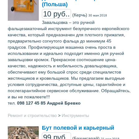
(Польша)
10 руб..
(Керчь)
30 мая 2018
Завальцовка – это ручной
фальцезакаточный инструмент безупречного европейского
качества, который предназначен для плотного прижатия,
предварительно согнутого фальца до минимум 45
градусов. Профилирующая машинка очень проста в
использовании и идеально подходит именно для ручной
завальцовки кромок. Прекрасное соотношение цена-
качество, надежность и мобильность довальцовщика,
обеспечивают ему большой спрос среди специалистов
жестянщиков и кровельщиков. Мы предлагаем выгодные
условия сотрудничества, доступные цены, гарантийное и
послегарантийное сервисное обслуживание. Обращайтесь,
и вы не пожалеете!!!
тел.
098 127 45 85
Андрей Бревко
Ремонт и строительство
>
Инструменты
Бут полевой и карьерный
99 руб..
(Бахчисарай)
21 мая 2018