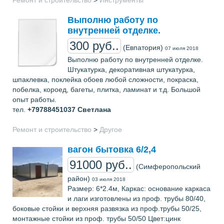
Выполню работу по
внутренней отделке.
300 руб..
(Евпатория)
07 июля 2018
Выполню работу по внутренней отделке.
Штукатурка, декоративная штукатурка,
шпаклевка, поклейка обоев любой сложности, покраска,
побелка, короед, багеты, плитка, ламинат и т.д. Большой
опыт работы.
тел.
+79788451037
Светлана
Ремонт и строительство
>
Другое
вагон бытовка 6/2,4
91000 руб..
(Симферопольский
район)
03 июля 2018
Размер: 6*2.4м, Каркас: основание каркаса
и лаги изготовлены из проф. трубы 80/40,
боковые стойки и верхняя развязка из проф.трубы 50/25,
монтажные стойки из проф. трубы 50/50 Цвет:цинк