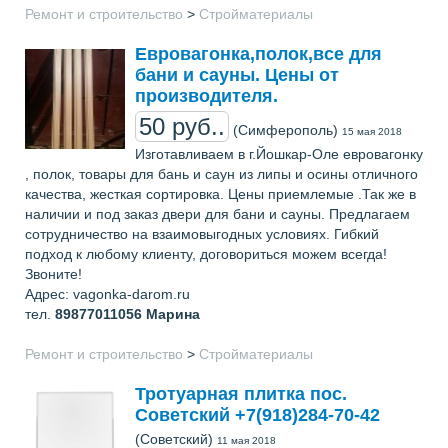
Ремонт и строительство
>
Стройматериалы
Евровагонка,полок,все для
бани и сауны. Цены от
производителя.
50 руб..
(Симферополь)
15 мая 2018
Изготавливаем в г.Йошкар-Оле евровагонку
, полок, товары для бань и саун из липы и осины отличного
качества, жесткая сортировка. Цены приемлемые .Так же в
наличии и под заказ двери для бани и сауны. Предлагаем
сотрудничество на взаимовыгодных условиях. Гибкий
подход к любому клиенту, договориться можем всегда!
Звоните!
Адрес: vagonka-darom.ru
тел.
89877011056
Марина
Ремонт и строительство
>
Стройматериалы
Тротуарная плитка пос.
Советский +7(918)284-70-42
(Советский)
11 мая 2018