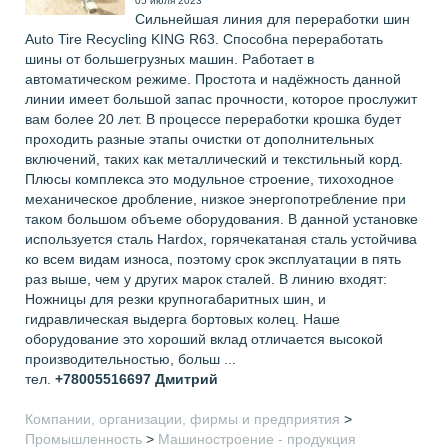
05 июля 2023
Сильнейшая линия для переработки шин
Auto Tire Recycling KING R63. Способна переработать
шины от большегрузных машин. Работает в
автоматическом режиме. Простота и надёжность данной
линии имеет большой запас прочности, которое прослужит
вам более 20 лет. В процессе переработки крошка будет
проходить разные этапы очистки от дополнительных
включений, таких как металлический и текстильный корд.
Плюсы комплекса это модульное строение, тихоходное
механическое дробление, низкое энергопотребление при
таком большом объеме оборудования. В данной установке
используется сталь Hardox, горячекатаная сталь устойчива
ко всем видам износа, поэтому срок эксплуатации в пять
раз выше, чем у других марок сталей. В линию входят:
Ножницы для резки крупногабаритных шин, и
гидравлическая выдерга бортовых колец. Наше
оборудование это хороший вклад отличается высокой
производительностью, больш ...
тел.
+78005516697
Дмитрий
Компании, организации, фирмы и предприятия
>
Промышленность
>
Машиностроение - продукция