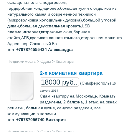
оснащена:полы с подогревом,
гардеробная,кондиционер,большая кухня с отделкой из
натурального камня и современной техникой
(микроволновка,холодильник,духовка),большой угловой
диван,большая двухспальная кровать,LSD
плазма,интернет,витражные окна,барнная
стойка,АГВ,красивая ванная комната,стиральная машинка.
Адрес: пер.Савхозный 5а
тел.
+797874555434
Александра
Недвижимость
>
Сдам
>
Квартиры
2-х комнатная квартира
18000 руб..
(Симферополь)
15
августа 2014
Сдам квартиру на Москольце. Комнаты
разделены, 2 балкона, 1 этаж, на окнах
решетки, большая кухня, санузел разделен, все
коммуникации в наличии.
тел.
+79787056740
Виктория
Недвижимость
>
Сдам
>
Квартиры