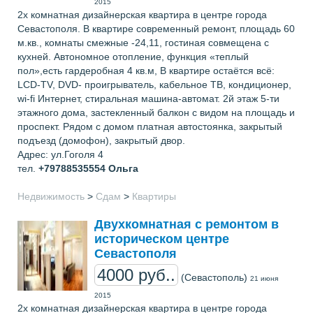
2015
2х комнатная дизайнерская квартира в центре города
Севастополя. В квартире современный ремонт, площадь 60
м.кв., комнаты смежные -24,11, гостиная совмещена с
кухней. Автономное отопление, функция «теплый
пол»,есть гардеробная 4 кв.м, В квартире остаётся всё:
LCD-TV, DVD- проигрыватель, кабельное ТВ, кондиционер,
wi-fi Интернет, стиральная машина-автомат. 2й этаж 5-ти
этажного дома, застекленный балкон с видом на площадь и
проспект. Рядом с домом платная автостоянка, закрытый
подъезд (домофон), закрытый двор.
Адрес: ул.Гоголя 4
тел.
+79788535554
Ольга
Недвижимость
>
Сдам
>
Квартиры
Двухкомнатная с ремонтом в
историческом центре
Севастополя
4000 руб..
(Севастополь)
21 июня
2015
2х комнатная дизайнерская квартира в центре города