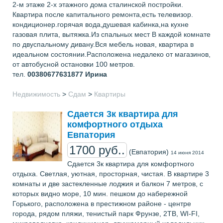
2-м этаже 2-х этажного дома сталинской постройки.
Квартира после капитального ремонта,есть телевизор.
кондиционер.горячая вода,душевая кабинка,на кухне
газовая плита, вытяжка.Из спальных мест В каждой комнате
по двуспальному дивану.Вся мебель новая, квартира в
идеальном состоянии.Расположена недалеко от магазинов,
от автобусной остановки 100 метров.
тел.
00380677631877
Ирина
Недвижимость
>
Сдам
>
Квартиры
Сдается 3к квартира для
комфортного отдыха
Евпатория
1700 руб..
(Евпатория)
14 июня 2014
Сдается 3к квартира для комфортного
отдыха. Светлая, уютная, просторная, чистая. В квартире 3
комнаты и две застекленные лоджия и балкон 7 метров, с
которых видно море, 10 мин. пешком до набережной
Горького, расположена в престижном районе - центре
города, рядом пляжи, тенистый парк Фрунзе, 2ТВ, WI-FI,