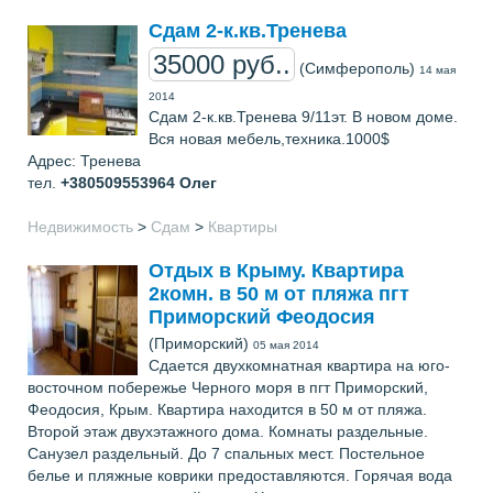
Сдам 2-к.кв.Тренева
35000 руб..
(Симферополь)
14 мая
2014
Сдам 2-к.кв.Тренева 9/11эт. В новом доме.
Вся новая мебель,техника.1000$
Адрес: Тренева
тел.
+380509553964
Олег
Недвижимость
>
Сдам
>
Квартиры
Отдых в Крыму. Квартира
2комн. в 50 м от пляжа пгт
Приморский Феодосия
(Приморский)
05 мая 2014
Сдается двухкомнатная квартира на юго-
восточном побережье Черного моря в пгт Приморский,
Феодосия, Крым. Квартира находится в 50 м от пляжа.
Второй этаж двухэтажного дома. Комнаты раздельные.
Санузел раздельный. До 7 спальных мест. Постельное
белье и пляжные коврики предоставляются. Горячая вода