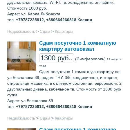
двуспальная кровать, WI-FI, тв, холодильник, эл.чайник.
Стоимость 1000 руб.
Адрес: ул. Карла Либкнехта
тел.
+79787225812, +380664260818
Ксения
Недвижимость
>
Сдам
>
Квартиры
Сдам посуточно 1 комнатную
квартиру автовокзал
1300 руб..
(Симферополь)
12 августа
2014
Сдам посуточно 1 комнатную квартиру на
ул.Беспалова 39, рядом ТНУ, 3/5, кондиционер, интернет,
стиральная машинка, в отличном состоянии, евроремонт, 2
двуспальных дивана, кабельное тв. Стоимость от 1300 руб/
сутки.
Адрес: ул.Беспалова 39
тел.
+79787225812, +380664260818
Ксения
Недвижимость
>
Сдам
>
Квартиры
Сдам посуточно 1 комнатную