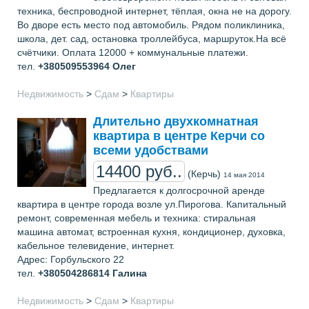
техника, беспроводной интернет, тёплая, окна не на дорогу.
Во дворе есть место под автомобиль. Рядом поликлиника,
школа, дет. сад, остановка троллейбуса, маршруток.На всё
счётчики. Оплата 12000 + коммунальные платежи.
тел.
+380509553964
Олег
Недвижимость
>
Сдам
>
Квартиры
Длительно двухкомнатная
квартира в центре Керчи со
всеми удобствами
14400 руб..
(Керчь)
14 мая 2014
Предлагается к долгосрочной аренде
квартира в центре города возле ул.Пирогова. Капитальный
ремонт, современная мебель и техника: стиральная
машина автомат, встроенная кухня, кондиционер, духовка,
кабельное телевидение, интернет.
Адрес: Горбульского 22
тел.
+380504286814
Галина
Недвижимость
>
Сдам
>
Квартиры