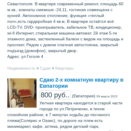
Севастополя. В квартире современный ремонт, площадь 60
м.кв., комнаты смежные -24,11, гостиная совмещена с
кухней. Автономное отопление, функция «теплый
пол»,есть гардеробная 4 кв.м, В квартире остаётся всё:
LCD-TV, DVD- проигрыватель, кабельное ТВ, кондиционер,
wi-fi Интернет, стиральная машина-автомат. 2й этаж 5-ти
этажного дома, застекленный балкон с видом на площадь и
проспект. Рядом с домом платная автостоянка, закрытый
подъезд (домофон), закрытый двор.
Адрес: ул.Гоголя 4
Недвижимость
>
Сдам
>
Квартиры
Сдаю 2-х комнатную квартиру в
Евпатории
800 руб..
(Евпатория)
09 марта 2015
Уютная квартира находится в старой части
города по ул.Петриченко, в тихом
спокойном районе, в 7 минутах ходьбы до песчаного
пляжа(Солярис и Оазис), по дороге на пляж есть
минимаркет, кафе, аптека, рядом детский парк,