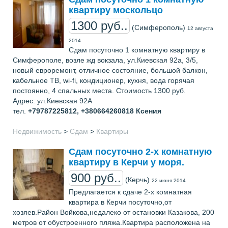
квартиру москольцо
1300 руб..
(Симферополь)
12 августа
2014
Сдам посуточно 1 комнатную квартиру в
Симферополе, возле жд вокзала, ул.Киевская 92а, 3/5,
новый евроремонт, отличное состояние, большой балкон,
кабельное ТВ, wi-fi, кондиционер, кухня, вода горячая
постоянно, 4 спальных места. Стоимость 1300 руб.
Адрес: ул.Киевская 92А
тел.
+79787225812, +380664260818
Ксения
Недвижимость
>
Сдам
>
Квартиры
Сдам посуточно 2-х комнатную
квартиру в Керчи у моря.
900 руб..
(Керчь)
22 июня 2014
Предлагается к сдаче 2-х комнатная
квартира в Керчи посуточно,от
хозяев.Район Войкова,недалеко от остановки Казакова, 200
метров от обустроенного пляжа.Квартира расположена на