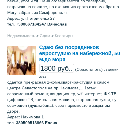
бельё, утюг и тд. Цена оговаривается по телефону,
встречаю на вокзале, по окончанию срока отвожу обратно.
Могу забрать из Симферополя.
Адрес: ул.Петриченко 27
тел.
+380667164247
Вячеслав
Недвижимость
>
Сдам
>
Квартиры
Сдаю без посредников
евростудию на набережной, 50
м.до моря
1800 руб..
(Севастополь)
21 апреля
2014
сдается прекрасная 1-комн.квартира-студия в самом
центре Севастополя на пр.Нахимова,1. 1этаж,
современный ремонт, кондиционер, wifi интернет, ЖК-ТВ,
цифровое ТВ, стиральная машина, встроенная кухня, су
совмещен (душ.кабина), свое паркоместо в закрытом
дворе.
Адрес: Нахимова,1
тел.
380509513866
Елена