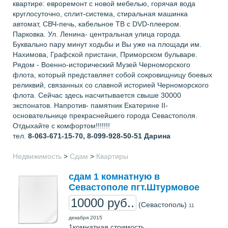
квартире: евроремонт с новой мебелью, горячая вода
круглосуточно, сплит-система, стиральная машинка
автомат, СВЧ-печь, кабельное ТВ с DVD-плеером.
Парковка. Ул. Ленина- центральная улица города.
Буквально пару минут ходьбы и Вы уже на площади им.
Нахимова, Графской пристани, Приморском бульваре.
Рядом - Военно-исторический Музей Черноморского
флота, который представляет собой сокровищницу боевых
реликвий, связанных со славной историей Черноморского
флота. Сейчас здесь насчитывается свыше 30000
экспонатов. Напротив- памятник Екатерине II-
основательнице прекраснейшего города Севастополя.
Отдыхайте с комфортом!!!!!!!
тел.
8-063-671-15-70, 8-099-928-50-51
Дарина
Недвижимость
>
Сдам
>
Квартиры
сдам 1 комнатную в
Севастополе пгт.Штурмовое
10000 руб..
(Севастополь)
11
декабря 2015
1комнатная стоимость