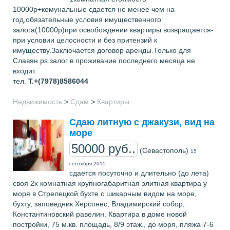
10000р+комунальные сдается не менее чем на
год,обязательные условия имущественного
залога(10000р)при освобождении квартиры возвращается-
при условии целосности и без притензий к
имуществу.Заключается договор аренды.Только для
Славян.ps.залог в проживание последнего месяца не
входит.
тел.
Т.+(7978)8586044
Недвижимость
>
Сдам
>
Квартиры
Сдаю литную с джакузи, вид на
море
50000 руб..
(Севастополь)
15
сентября 2015
сдается посуточно и длительно (до лета)
своя 2х комнатная крупногабаритная элитная квартира у
моря в Стрелецкой бухте с шикарным видом на море,
бухту, заповедник Херсонес, Владимирский собор,
Константиновский равелин. Квартира в доме новой
постройки, 75 м.кв. площадь, 8/9 этаж., до моря, пляжа 7-6