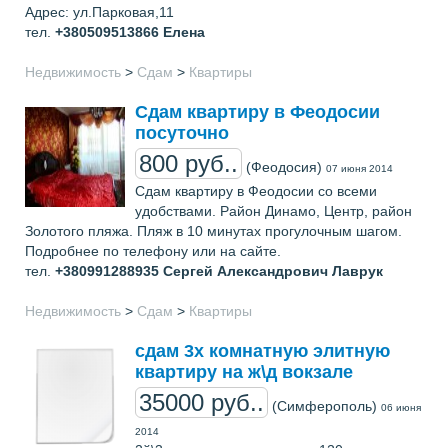
Адрес: ул.Парковая,11
тел.
+380509513866
Елена
Недвижимость
>
Сдам
>
Квартиры
Сдам квартиру в Феодосии
посуточно
800 руб..
(Феодосия)
07 июня 2014
Сдам квартиру в Феодосии со всеми
удобствами. Район Динамо, Центр, район
Золотого пляжа. Пляж в 10 минутах прогулочным шагом.
Подробнее по телефону или на сайте.
тел.
+380991288935
Сергей Александрович Лаврук
Недвижимость
>
Сдам
>
Квартиры
сдам 3х комнатную элитную
квартиру на ж\д вокзале
35000 руб..
(Симферополь)
06 июня
2014