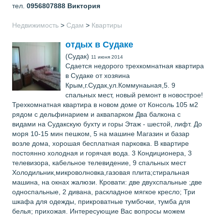
тел.
0956807888
Виктория
Недвижимость
>
Сдам
>
Квартиры
отдых в Судаке
(Судак)
11 июня 2014
Сдается недорого трехкомнатная квартира
в Судаке от хозяина
Крым,г.Судак,ул.Коммунаьная,5. 9
спальных мест, новый ремонт в новострое!
Трехкомнатная квартира в новом доме от Консоль 105 м2
рядом с дельфинарием и аквапарком Два балкона с
видами на Судакскую бухту и горы Этаж - шестой, лифт. До
моря 10-15 мин пешком, 5 на машине Магазин и базар
возле дома, хорошая бесплатная парковка. В квартире
постоянно холодная и горячая вода. 3 Кондиционера, 3
телевизора, кабельное телевидение, 9 спальных мест
Холодильник,микроволновка,газовая плита;стиральная
машина, на окнах жалюзи. Кровати: две двухспальные ;две
односпальные, 2 дивана, раскладное мягкое кресло; Три
шкафа для одежды, прикроватные тумбочки, тумба для
белья; прихожая. Интересующие Вас вопросы можем