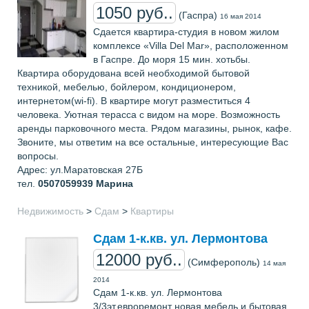
1050 руб..
(Гаспра)
16 мая 2014
Сдается квартира-студия в новом жилом
комплексе «Villa Del Mar», расположенном
в Гаспре. До моря 15 мин. хотьбы.
Квартира оборудована всей необходимой бытовой
техникой, мебелью, бойлером, кондиционером,
интернетом(wi-fi). В квартире могут разместиться 4
человека. Уютная терасса с видом на море. Возможность
аренды парковочного места. Рядом магазины, рынок, кафе.
Звоните, мы ответим на все остальные, интересующие Вас
вопросы.
Адрес: ул.Маратовская 27Б
тел.
0507059939
Марина
Недвижимость
>
Сдам
>
Квартиры
Сдам 1-к.кв. ул. Лермонтова
12000 руб..
(Симферополь)
14 мая
2014
Сдам 1-к.кв. ул. Лермонтова
3/3эт.евроремонт новая мебель и бытовая