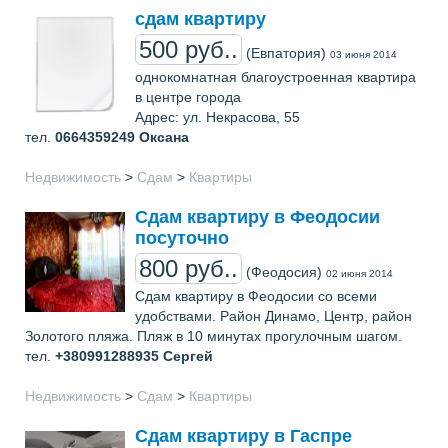
сдам квартиру
500 руб..
(Евпатория)
03 июня 2014
однокомнатная благоустроенная квартира
в центре города
Адрес: ул. Некрасова, 55
тел.
0664359249
Оксана
Недвижимость
>
Сдам
>
Квартиры
Сдам квартиру в Феодосии
посуточно
800 руб..
(Феодосия)
02 июня 2014
Сдам квартиру в Феодосии со всеми
удобствами. Район Динамо, Центр, район
Золотого пляжа. Пляж в 10 минутах прогулочным шагом.
тел.
+380991288935
Сергей
Недвижимость
>
Сдам
>
Квартиры
Сдам квартиру в Гаспре