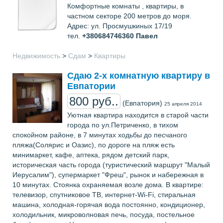
Комфортные комнаты , квартиры, в
частном секторе 200 метров до моря.
Адрес: ул. Просмушкиных 17/19
тел.
+380684746360
Павел
Недвижимость
>
Сдам
>
Квартиры
Сдаю 2-х комнатную квартиру в
Евпатории
800 руб..
(Евпатория)
25 апреля 2014
Уютная квартира находится в старой части
города по ул.Петриченко, в тихом
спокойном районе, в 7 минутах ходьбы до песчаного
пляжа(Солярис и Оазис), по дороге на пляж есть
минимаркет, кафе, аптека, рядом детский парк,
историческая часть города (туристический маршрут "Малый
Иерусалим"), супермаркет "Фреш", рынок и набережная в
10 минутах. Стоянка охраняемая возле дома. В квартире:
телевизор, спутниковое ТВ, интернет-Wi-Fi, стиральная
машина, холодная-горячая вода постоянно, кондиционер,
холодильник, микроволновая печь, посуда, постельное