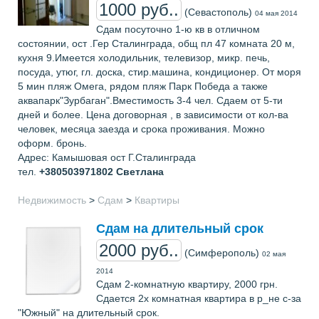
1000 руб..
(Севастополь)
04 мая 2014
Сдам посуточно 1-ю кв в отличном
состоянии, ост .Гер Сталинграда, общ пл 47 комната 20 м,
кухня 9.Имеется холодильник, телевизор, микр. печь,
посуда, утюг, гл. доска, стир.машина, кондиционер. От моря
5 мин пляж Омега, рядом пляж Парк Победа а также
аквапарк"Зурбаган".Вместимость 3-4 чел. Сдаем от 5-ти
дней и более. Цена договорная , в зависимости от кол-ва
человек, месяца заезда и срока проживания. Можно
оформ. бронь.
Адрес: Камышовая ост Г.Сталинграда
тел.
+380503971802
Светлана
Недвижимость
>
Сдам
>
Квартиры
Сдам на длительный срок
2000 руб..
(Симферополь)
02 мая
2014
Сдам 2-комнатную квартиру, 2000 грн.
Сдается 2х комнатная квартира в р_не с-за
"Южный" на длительный срок.