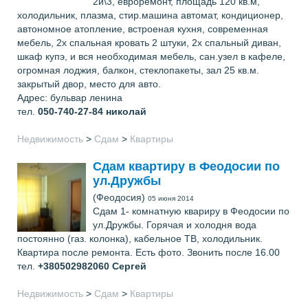
2й\3, евроремонт, площадь 120 кв.м,
холодильник, плазма, стир.машина автомат, кондиционер,
автономное атопление, встроеная кухня, современная
мебель, 2х спальная кровать 2 штуки, 2х спальный диван,
шкаф купэ, и вся необходимая мебель, сан.узел в кафеле,
огромная лоджия, балкон, стеклопакеты, зал 25 кв.м.
закрытый двор, место для авто.
Адрес: бульвар ленина
тел.
050-740-27-84
николай
Недвижимость
>
Сдам
>
Квартиры
Сдам квартиру в Феодосии по
ул.Дружбы
(Феодосия)
05 июня 2014
Сдам 1- комнатную квариру в Феодосии по
ул.Дружбы. Горячая и холодня вода
постоянно (газ. колонка), кабельное ТВ, холодильник.
Квартира после ремонта. Есть фото. Звонить после 16.00
тел.
+380502982060
Сергей
Недвижимость
>
Сдам
>
Квартиры