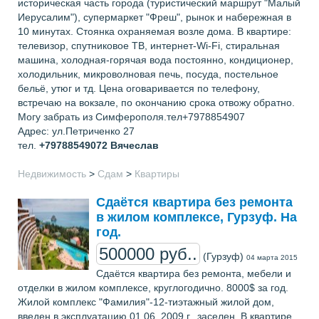
историческая часть города (туристический маршрут "Малый
Иерусалим"), супермаркет "Фреш", рынок и набережная в
10 минутах. Стоянка охраняемая возле дома. В квартире:
телевизор, спутниковое ТВ, интернет-Wi-Fi, стиральная
машина, холодная-горячая вода постоянно, кондиционер,
холодильник, микроволновая печь, посуда, постельное
бельё, утюг и тд. Цена оговаривается по телефону,
встречаю на вокзале, по окончанию срока отвожу обратно.
Могу забрать из Симферополя.тел+7978854907
Адрес: ул.Петриченко 27
тел.
+79788549072
Вячеслав
Недвижимость
>
Сдам
>
Квартиры
Сдаётся квартира без ремонта
в жилом комплексе, Гурзуф. На
год.
500000 руб..
(Гурзуф)
04 марта 2015
Сдаётся квартира без ремонта, мебели и
отделки в жилом комплексе, круглогодично. 8000$ за год.
Жилой комплекс "Фамилия"-12-тиэтажный жилой дом,
введен в эксплуатацию 01.06. 2009 г., заселен. В квартире