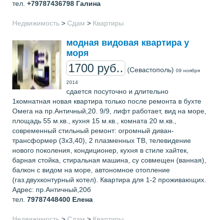
тел.
+79787436798
Галина
Недвижимость
>
Сдам
>
Квартиры
модная видовая квартира у
моря
1700 руб..
(Севастополь)
09 ноября
2014
сдается посуточно и длительно
1комнатная новая квартира только после ремонта в бухте
Омега на пр.Античный,20. 9/9, лифт работает, вид на море,
площадь 55 м.кв., кухня 15 м.кв., комната 20 м.кв.,
современный стильный ремонт: огромный диван-
трансформер (3х3,40), 2 плазменных ТВ, телевидение
нового поколения, кондиционер, кухня в стиле хайтек,
барная стойка, стиральная машина, су совмещен (ванная),
балкон с видом на море, автономное отопление
(газ.двухконтурный котел). Квартира для 1-2 проживающих.
Адрес: пр.Античный,20б
тел.
79787448400
Елена
Недвижимость
>
Сдам
>
Квартиры