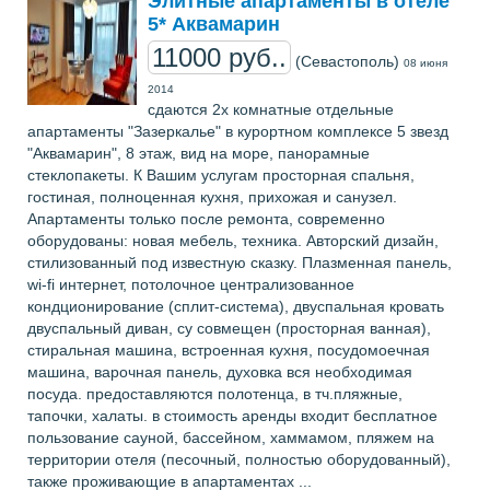
Элитные апартаменты в отеле
5* Аквамарин
11000 руб..
(Севастополь)
08 июня
2014
сдаются 2х комнатные отдельные
апартаменты "Зазеркалье" в курортном комплексе 5 звезд
"Аквамарин", 8 этаж, вид на море, панорамные
стеклопакеты. К Вашим услугам просторная спальня,
гостиная, полноценная кухня, прихожая и санузел.
Апартаменты только после ремонта, современно
оборудованы: новая мебель, техника. Авторский дизайн,
стилизованный под известную сказку. Плазменная панель,
wi-fi интернет, потолочное централизованное
кондционирование (сплит-система), двуспальная кровать
двуспальный диван, су совмещен (просторная ванная),
стиральная машина, встроенная кухня, посудомоечная
машина, варочная панель, духовка вся необходимая
посуда. предоставляются полотенца, в тч.пляжные,
тапочки, халаты. в стоимость аренды входит бесплатное
пользование сауной, бассейном, хаммамом, пляжем на
территории отеля (песочный, полностью оборудованный),
также проживающие в апартаментах ...