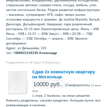
микроволновка, кондиционер, двухкамерный холодильник,
стиральная автомат, газовая плита, посуда, мебель, утюг,
чистое постельное белье. Рядом развитая инфраструктура
– магазины, супермаркет АТБ, кафе, микро рынки,
остановки маршруток и трамвая. До клубов Малибу, Белый,
Динопарк, Дельфинарий, Аквариум, парк развлечений,
рестораны 10-15 мин Ориентировочные цены: Июнь – 49$
Июль – 59$ с 15.07 — 85$/ Август – 99$ с 20.08 — 75$/
Сентябрь — 33$/ Октябрь — апрель – 30$/ Звоните
договоримся
Адрес: ул Демышева, 115
тел.
+380631318130
Александр
Недвижимость
>
Сдам
>
Квартиры
Сдам 2х комнатную квартиру
на Москольце
10000 руб..
(Симферополь)
12 июня
2014
1 этаж, 2 балкона, на окнах решетки.
Комнаты разделены, санузел разделен, большая кухня, все
коммуникации в наличии.