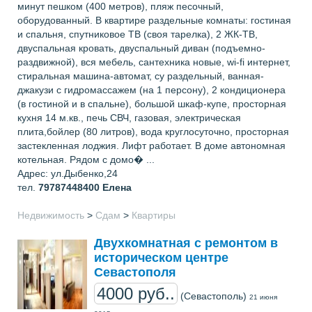
минут пешком (400 метров), пляж песочный,
оборудованный. В квартире раздельные комнаты: гостиная
и спальня, спутниковое ТВ (своя тарелка), 2 ЖК-ТВ,
двуспальная кровать, двуспальный диван (подъемно-
раздвижной), вся мебель, сантехника новые, wi-fi интернет,
стиральная машина-автомат, су раздельный, ванная-
джакузи с гидромассажем (на 1 персону), 2 кондиционера
(в гостиной и в спальне), большой шкаф-купе, просторная
кухня 14 м.кв., печь СВЧ, газовая, электрическая
плита,бойлер (80 литров), вода круглосуточно, просторная
застекленная лоджия. Лифт работает. В доме автономная
котельная. Рядом с домо� ...
Адрес: ул.Дыбенко,24
тел.
79787448400
Елена
Недвижимость
>
Сдам
>
Квартиры
Двухкомнатная с ремонтом в
историческом центре
Севастополя
4000 руб..
(Севастополь)
21 июня