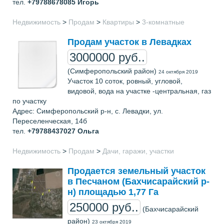
тел.
+79788678085
Игорь
Недвижимость
>
Продам
>
Квартиры
>
3-комнатные
Продам участок в Левадках
3000000 руб..
(Симферопольский район)
24 октября 2019
Участок 10 соток, ровный, угловой,
видовой, вода на участке -центральная, газ
по участку
Адрес: Симферопольский р-н, с. Левадки, ул.
Переселенческая, 14б
тел.
+79788437027
Ольга
Недвижимость
>
Продам
>
Дачи, гаражи, участки
Продается земельный участок
в Песчаном (Бахчисарайский р-
н) площадью 1,77 Га
250000 руб..
(Бахчисарайский
район)
23 октября 2019