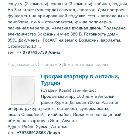
санузел (2 комнаты), спальня (3-комнаты), кабинет, лоджия;
На 3-м этаже (мансарда) санузел, спортзал; Дом построен:
фундамент на армированной подушке, стены возведены из
пеноблока, окна – стеклопакеты, крыша полимерно-
песчанная черепица, железная входная дверь. Подведено
электричество 3х фазный учет, 380 В. Готовность дом -
85%. Документы: ГосАКТ на землю Возможны варианты.
Стоимость: 10 ...
тел.
+7 9787435739
Алим
Недвижимость
>
Продам
>
Дома, коттеджи, виллы
Продам квартиру в Антальи,
Турция
(Старый Крым)
23 октября 2019
Продам квартиру 160 кв.м в Антальи,
район Хурма. До моря 700 м. Развитая
инфраструктура,рынок , остановка, супермаркеты,
школа.Спокойный, тихий район. Возможен равноценный
обмен на квартиру в Ялте, Алуште.
Адрес: Район Хурма, Анталья
тел.
+79788918368
Ленур