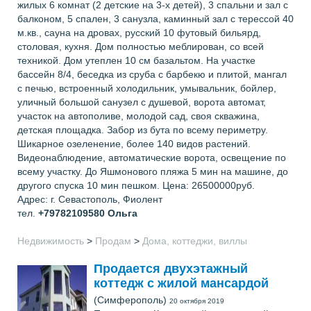
жилых 6 комнат (2 детские на 3-х детей), 3 спальни и зал с
балконом, 5 спален, 3 санузла, каминный зал с терессой 40
м.кв., сауна на дровах, русский 10 футовый бильярд,
столовая, кухня. Дом полностью меблирован, со всей
техникой. Дом утеплен 10 см базальтом. На участке
бассейн 8/4, беседка из сруба с барбекю и плитой, мангал
с печью, встроенный холодильник, умывальник, бойлер,
уличный большой санузел с душевой, ворота автомат,
участок на автополиве, молодой сад, своя скважина,
детская площадка. Забор из бута по всему периметру.
Шикарное озеленение, более 140 видов растений.
Видеонаблюдение, автоматические ворота, освещение по
всему участку. До Яшмонового пляжа 5 мин на машине, до
другого спуска 10 мин пешком. Цена: 26500000руб.
Адрес: г. Севастополь, Фиолент
тел.
+79782109580
Ольга
Недвижимость
>
Продам
>
Дома, коттеджи, виллы
Продается двухэтажный
коттедж с жилой мансардой
(Симферополь)
20 октября 2019