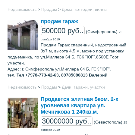
Недвижимость
>
Продам
>
Дома, коттеджи, виллы
продам гараж
500000 руб..
(Симферополь)
25
октября 2019
Продам Гараж спаренный, недостроенный
9х7 м, высота 4.5 м, можно под установку
подъемника, по ул.Миллера 64 Б, ГСК "ЮГ".8500Е Торг
уместен.
Адрес: г. Симферополь ул.Миллера 64 Б, ГСК "ЮГ".
тел.
Тел +7978-773-42-63, 89785080813
Валерий
Недвижимость
>
Продам
>
Дачи, гаражи, участки
Продается элитная 5ком. 2-х
уровневая квартира ул.
Мечникова 1 240кв.м.
30000000 руб..
(Севастополь)
25
октября 2019