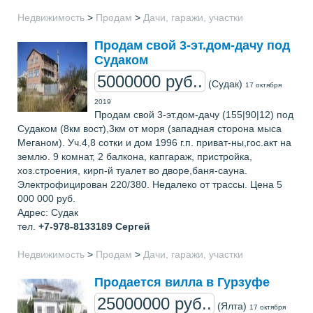
Недвижимость
>
Продам
>
Дачи, гаражи, участки
Продам свой 3-эт.дом-дачу под
Судаком
5000000 руб..
(Судак)
17 октября
2019
Продам свой 3-эт.дом-дачу (155|90|12) под
Судаком (8км вост),3км от моря (западная сторона мыса
Меганом). Уч.4,8 сотки и дом 1996 г.п. приват-ны,гос.акт на
землю. 9 комнат, 2 балкона, капгараж, пристройка,
хоз.строения, кирп-й туалет во дворе,баня-сауна.
Электрофицирован 220/380. Недалеко от трассы. Цена 5
000 000 руб.
Адрес: Судак
тел.
+7-978-8133189
Сергей
Недвижимость
>
Продам
>
Дачи, гаражи, участки
Продается вилла в Гурзуфе
25000000 руб..
(Ялта)
17 октября