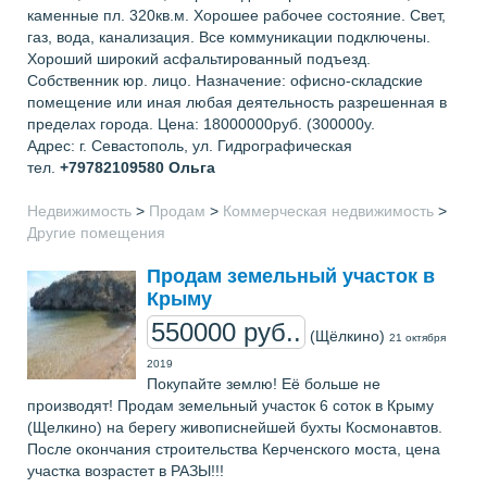
каменные пл. 320кв.м. Хорошее рабочее состояние. Свет,
газ, вода, канализация. Все коммуникации подключены.
Хороший широкий асфальтированный подъезд.
Собственник юр. лицо. Назначение: офисно-складские
помещение или иная любая деятельность разрешенная в
пределах города. Цена: 18000000руб. (300000у.
Адрес: г. Севастополь, ул. Гидрографическая
тел.
+79782109580
Ольга
Недвижимость
>
Продам
>
Коммерческая недвижимость
>
Другие помещения
Продам земельный участок в
Крыму
550000 руб..
(Щёлкино)
21 октября
2019
Покупайте землю! Её больше не
производят! Продам земельный участок 6 соток в Крыму
(Щелкино) на берегу живописнейшей бухты Космонавтов.
После окончания строительства Керченского моста, цена
участка возрастет в РАЗЫ!!!