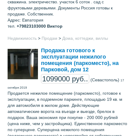
скважина. электричество. участок 6 соток . сад с
фруктовыми деревьями. Документы Россия готовы к
продаже. Собственник.
Адрес: Евпатория
тел.
+79823103000
Виктор
Недвижимость
>
Продам
>
Дома, коттеджи, виллы
Продажа готового к
эксплуатации нежилого
помещения (паркоместо), на
Парковой, дом 12
1099000 руб..
(Севастополь)
17
октября 2019
Продается нежилое помещение (паркоместо), готовое к
эксплуатации, в подземном паркинге, площадью 19 кв. м
для автомобиля в жилом доме. Действующие
автоматические ворота на въезде и выезде, брелок в
подарок. Ваша экономия при покупке - 200 000 рублей
(цена ниже, чем у застройщика). Единственное паркоместо
по суперцене. Суперцена нежилого помещения
(подземного паркоместа) в новостройке от собственника