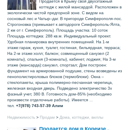
Продается в Крыму свой двухэтажный
коттедж с жилой мансардой. Расположен в
экологически чистой предгорной зоне. С видом на
сосновый лес и Чатыр–даг. В пригороде Симферополя-пос.
Строгоновка (примыкает к автодороге Симферополь-Ялта,
2 км от г. Симферополь). Площадь участка: 10 соток
Площадь коттеджа: 288 кв.м. Индивидуальный проект.
Удобная планировка внутренних помещений. На 1-м
этаже:гараж, кухня, туалет, гостиная, бильярдная, терраса;
На 2-м этаже:холл; балкон; совмещенный санузел (2
комнаты), спальня (3-комнаты), кабинет, лоджия; На 3-м
этаже (мансарда):санузел, спортзал; Дом построен:
фундамент на армированной подушке, стены возведены из
пенополистироловых блоков (термоблоки). Окна –
стеклопакеты, крыша полимерно-песчанная черепица,
железная входная дверь. Подведено электричество 3х
фазный учет, 380 В. Готовность дом-85% (необходимо
произвести отделочные работы). Имеется ...
тел.
+7(978) 743-57-39
Алим
Недвижимость
>
Продам
>
Дома, коттеджи, виллы
Продается дом в Кореизе .