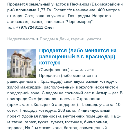
Продается земельный участок в Песчаном (Бахчисарайский
р-н) площадью 1,77 Га. Госакт с/х назначение. 400 метров
от моря. Свет, вода на участке. Газ - рядом. Напротив
автовокзал, рынок, пансионат "Черноморец".
тел.
+79787248111
Олег
Недвижимость
>
Продам
>
Дачи, гаражи, участки
Продается (либо меняется на
равноценный в г. Краснодар)
коттедж
(Симферополь)
23 октября 2019
Продается (либо меняется на
равноценный в г. Краснодар) свой двухэтажный коттедж с
жилой мансардой, расположенный в экологически чистой
предгорной зоне. С видом на сосновый лес и Чатыр – даг. В
пригороде Симферополя - поселок Строгоновка
(примыкает к Кольцевой автодороге). Площадь участка: 10
соток. Площадь коттеджа: 288 кв. м. Индивидуальный
проект. Удобная планировка внутренних помещений. На 1-
м этаже: гараж, кухня, туалет, гостиная, бильярдная,
терраса; На 2-м этаже: холл; балкон; совмещенный