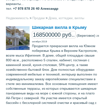
варианты...
тел.
+7 978 878 26 40
Александр
Недвижимость
>
Продам
>
Дома, коттеджи, виллы
Шикарная вилла в Крыму
168500000 руб..
(Береговое)
28
октября 2019
Продается прекрасная вилла на Южном
побережье Крыма в Верхнем Кастрополе,
возле мыса Ифигения. В доме, общей площадью свыше
800 кв.м., расположено 5 спален, кабинет, гостиная с
каминной зоной, кухня-столовая, SPA центр, а также
хозяйственно-бытовой блок. Дом полностью оборудован
современной мебелью и техникой, интерьер выполнен по
индивидуальному заказу европейскими специалистами в
стиле эко-минимализма. Все основные помещения имеют
собственные террасы, из которых открываются шикарные
панорамные виды на море с южной стороны, и на плато
Ай-Петри с северной. На участке имеется открытый
бассейн с бесхлорной системой очистки и красивый сад с