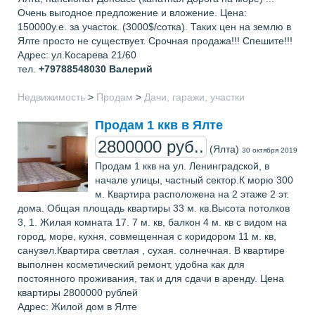
Очень выгодное предложение и вложение. Цена:
150000у.е. за участок. (3000$/сотка). Таких цен на землю в
Ялте просто не существует. Срочная продажа!!! Спешите!!!
Адрес: ул.Косарева 21/60
тел.
+79788548030
Валерий
Недвижимость
>
Продам
>
Дачи, гаражи, участки
Продам 1 ккв в Ялте
2800000 руб..
(Ялта)
30 октября 2019
Продам 1 ккв на ул. Ленинградской, в
начале улицы, частный сектор.К морю 300
м. Квартира расположена на 2 этаже 2 эт.
дома. Общая площадь квартиры 33 м. кв.Высота потолков
3, 1. Жилая комната 17. 7 м. кв, балкон 4 м. кв с видом на
город, море, кухня, совмещенная с коридором 11 м. кв,
санузел.Квартира светлая , сухая. солнечная. В квартире
выполнен косметический ремонт, удобна как для
постоянного проживания, так и для сдачи в аренду. Цена
квартиры 2800000 рублей
Адрес: Жилой дом в Ялте