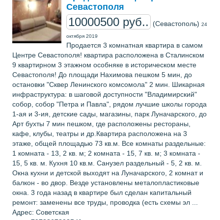
Севастополя
10000500 руб..
(Севастополь)
24
октября 2019
Продается 3 комнатная квартира в самом
Центре Севастополя! квартира расположена в Сталинском
9 квартирном 3 этажном особняке в историческом месте
Севастополя! До площади Нахимова пешком 5 мин, до
остановки "Сквер Ленинского комсомола" 2 мин. Шикарная
инфраструктура: в шаговой доступности "Владимирский"
собор, собор "Петра и Павла", рядом лучшие школы города
1-ая и 3-ия, детские сады, магазины, парк Луначарского, до
Арт бухты 7 мин пешком, где расположены рестораны,
кафе, клубы, театры и др.Квартира расположена на 3
этаже, общей площадью 73 кв.м. Все комнаты раздельные:
1 комната - 13, 2 кв. м; 2 комната - 15, 7 кв. м; 3 комната -
15, 5 кв. м. Кухня 10 кв.м. Санузел раздельный - 5, 2 кв. м.
Окна кухни и детской выходят на Луначарского, 2 комнат и
балкон - во двор. Везде установлены металопластиковые
окна. 3 года назад в квартире был сделан капитальный
ремонт: заменены все труды, проводка (есть схемы эл ...
Адрес: Советская