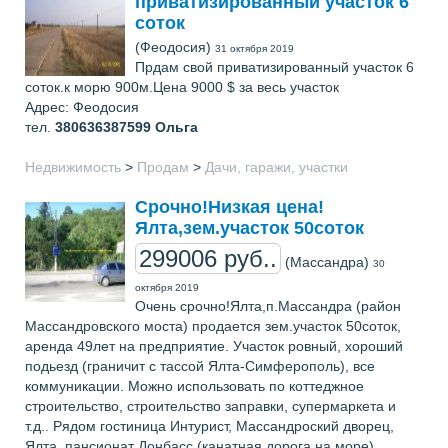
приватизированный участок 6
соток
(Феодосия)
31 октября 2019
Прдам свой приватизированный участок 6
соток.к морю 900м.Цена 9000 $ за весь участок
Адрес: Феодосия
тел.
380636387599
Ольга
Недвижимость
>
Продам
>
Дачи, гаражи, участки
Срочно!Низкая цена!
Ялта,зем.участок 50соток
299006 руб..
(Массандра)
30
октября 2019
Очень срочно!Ялта,п.Массандра (район
Массандровского моста) продается зем.участок 50соток,
аренда 49лет на предприятие. Участок ровный, хороший
подьезд (граничит с тассой Ялта-Симферополь), все
коммуникации. Можно использовать по коттеджное
строительство, строительство заправки, супермаркета и
т.д.. Рядом гостиница Интурист, Массандроский дворец,
Ялта, пансионат Донбасс (канатная дорога на море) ...