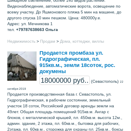
Шикарное озеленение, более 140 видов растений.
Видеонаблюдение, автоматические ворота, освещение по
всему участку. До Яшмонового пляжа 5 мин на машине, до
другого спуска 10 мин пешком. Цена: 480000у.е.
Адрес: ул. Мечникова 1
тел.
+79787638663
Ольга
Недвижимость
>
Продам
>
Дома, коттеджи, виллы
Продается промбаза ул.
Гидрографическая, пл.
915кв.м., земли 18соток, рос.
докумены
18000000 руб..
(Севастополь)
22
октября 2019
Продается производственная база г. Севастополь, ул.
Гидрографическая, в рабочем состоянии, земельный
участок 18 соток, Российский договор аренды земли на
49лет. Общая площадь помещений 915кв.м. Ангар с
блоков, с металлической крышей, пл. 450кв.м. высота 12м.,
админ. здание, 2 этажа, пл. 60кв.м., бытовка для рабочих,
2этажа, пл. 60кв.м., сторожка для охраны пл. 25кв.м., боксы