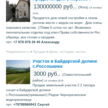
130000000 руб..
(Ялта)
19 октября
2019
Продается дом новой постройки в тихом
уютном месте с видом на море . Дом очень
хорошего качества .170квм 5 соток гос акт .Возможна
окончательная отделка под ключ.Права собственности Рос
образца ,все готово к продаже .
тел.
+7 978 878 26 40
Александр
Недвижимость
>
Продам
>
Дома, коттеджи, виллы
Участок в Байдарской долине
с.Россошанка
3000 руб..
(Севастопольский
район)
18 октября 2019
Продам земельный участок 2.2 гектара
госакт в Байдарской долине
с.Россошанка(примыкает).Рядом Чернореченское
водохранилище
тел.
+79788966941
Сергей