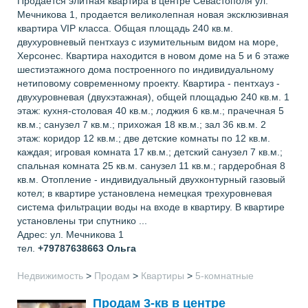
Продается элитная квартира в центре Севастополя ул.
Мечникова 1, продается великолепная новая эксклюзивная
квартира VIP класса. Общая площадь 240 кв.м.
двухуровневый пентхауз с изумительным видом на море,
Херсонес. Квартира находится в новом доме на 5 и 6 этаже
шестиэтажного дома построенного по индивидуальному
нетиповому современному проекту. Квартира - пентхауз -
двухуровневая (двухэтажная), общей площадью 240 кв.м. 1
этаж: кухня-столовая 40 кв.м.; лоджия 6 кв.м.; прачечная 5
кв.м.; санузел 7 кв.м.; прихожая 18 кв.м.; зал 36 кв.м. 2
этаж: коридор 12 кв.м.; две детские комнаты по 12 кв.м.
каждая; игровая комната 17 кв.м.; детский санузел 7 кв.м.;
спальная комната 25 кв.м. санузел 11 кв.м.; гардеробная 8
кв.м. Отопление - индивидуальный двухконтурный газовый
котел; в квартире установлена немецкая трехуровневая
система фильтрации воды на входе в квартиру. В квартире
установлены три спутнико ...
Адрес: ул. Мечникова 1
тел.
+79787638663
Ольга
Недвижимость
>
Продам
>
Квартиры
>
5-комнатные
Продам 3-кв в центре