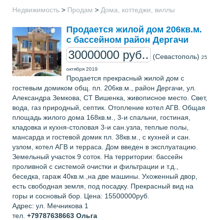
Недвижимость
>
Продам
>
Дома, коттеджи, виллы
Продается жилой дом 206кв.м.
с бассейном район Дергачи
30000000 руб..
(Севастополь)
25
октября 2019
Продается прекрасный жилой дом с
гостевым домиком общ. пл. 206кв.м., район Дергачи, ул.
Александра Земкова, СТ Вишенка, живописное место. Свет,
вода, газ природный, септик. Отопление котел АГВ. Общая
площадь жилого дома 168кв.м., 3-и спальни, гостиная,
кладовка и кухня-столовая 3-и сан.узла, теплые полы,
мансарда и гостевой домик пл. 38кв.м., с кухней и сан.
узлом, котел АГВ и терраса. Дом введен в эксплуатацию.
Земельный участок 9 соток. На территории: бассейн
проливной с системой очистки и фильтрации и т.д.,
беседка, гараж 40кв.м.,на две машины. Ухоженный двор,
есть свободная земля, под посадку. Прекрасный вид на
горы и сосновый бор. Цена: 15500000руб.
Адрес: ул. Мечникова 1
тел.
+79787638663
Ольга