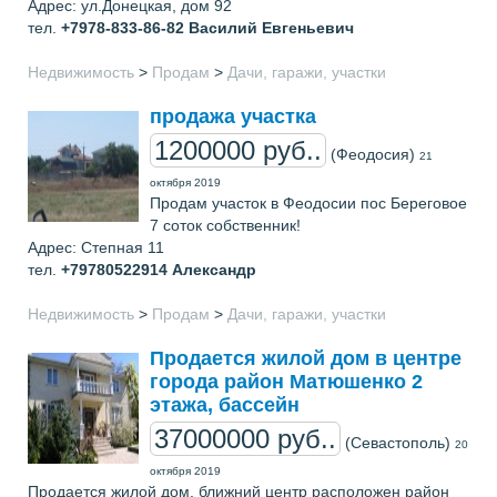
Адрес: ул.Донецкая, дом 92
тел.
+7978-833-86-82
Василий Евгеньевич
Недвижимость
>
Продам
>
Дачи, гаражи, участки
продажа участка
1200000 руб..
(Феодосия)
21
октября 2019
Продам участок в Феодосии пос Береговое
7 соток собственник!
Адрес: Степная 11
тел.
+79780522914
Александр
Недвижимость
>
Продам
>
Дачи, гаражи, участки
Продается жилой дом в центре
города район Матюшенко 2
этажа, бассейн
37000000 руб..
(Севастополь)
20
октября 2019
Продается жилой дом, ближний центр расположен район