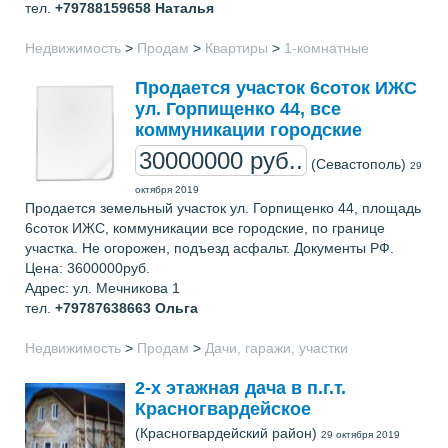
тел.
+79788159658
Наталья
Недвижимость
>
Продам
>
Квартиры
>
1-комнатные
Продается участок 6соток ИЖС
ул. Горпищенко 44, все
коммуникации городские
30000000 руб..
(Севастополь)
29
октября 2019
Продается земельный участок ул. Горпищенко 44, площадь
6соток ИЖС, коммуникации все городские, по границе
участка. Не огорожен, подъезд асфальт. Документы РФ.
Цена: 3600000руб.
Адрес: ул. Мечникова 1
тел.
+79787638663
Ольга
Недвижимость
>
Продам
>
Дачи, гаражи, участки
2-х этажная дача в п.г.т.
Красногвардейское
(Красногвардейский район)
29 октября 2019