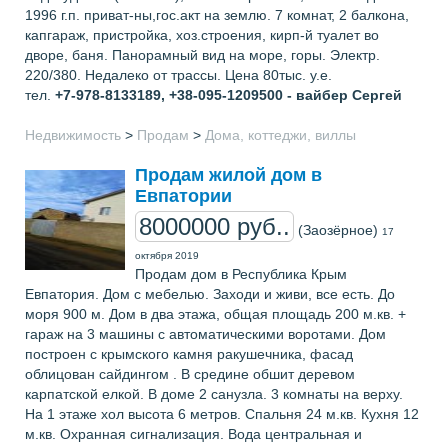
1996 г.п. приват-ны,гос.акт на землю. 7 комнат, 2 балкона,
капгараж, пристройка, хоз.строения, кирп-й туалет во
дворе, баня. Панорамный вид на море, горы. Электр.
220/380. Недалеко от трассы. Цена 80тыс. у.е.
тел.
+7-978-8133189, +38-095-1209500 - вайбер
Сергей
Недвижимость
>
Продам
>
Дома, коттеджи, виллы
Продам жилой дом в
Евпатории
8000000 руб..
(Заозёрное)
17
октября 2019
Продам дом в Республика Крым
Евпатория. Дом с мебелью. Заходи и живи, все есть. До
моря 900 м. Дом в два этажа, общая площадь 200 м.кв. +
гараж на 3 машины с автоматическими воротами. Дом
построен с крымского камня ракушечника, фасад
облицован сайдингом . В средине обшит деревом
карпатской елкой. В доме 2 санузла. 3 комнаты на верху.
На 1 этаже хол высота 6 метров. Спальня 24 м.кв. Кухня 12
м.кв. Охранная сигнализация. Вода центральная и