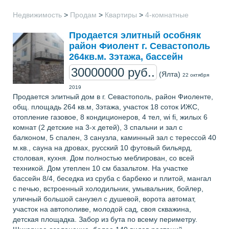
Недвижимость
>
Продам
>
Квартиры
>
4-комнатные
Продается элитный особняк
район Фиолент г. Севастополь
264кв.м. 3этажа, бассейн
30000000 руб..
(Ялта)
22 октября
2019
Продается элитный дом в г. Севастополь, район Фиоленте,
общ. площадь 264 кв.м, 3этажа, участок 18 соток ИЖС,
отопление газовое, 8 кондиционеров, 4 тел, wi fi, жилых 6
комнат (2 детские на 3-х детей), 3 спальни и зал с
балконом, 5 спален, 3 санузла, каминный зал с терессой 40
м.кв., сауна на дровах, русский 10 футовый бильярд,
столовая, кухня. Дом полностью меблирован, со всей
техникой. Дом утеплен 10 см базальтом. На участке
бассейн 8/4, беседка из сруба с барбекю и плитой, мангал
с печью, встроенный холодильник, умывальник, бойлер,
уличный большой санузел с душевой, ворота автомат,
участок на автополиве, молодой сад, своя скважина,
детская площадка. Забор из бута по всему периметру.