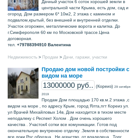
Дачный участок 6 соток хорошей земли в
центральной части Крыма, есть дом, сад и
огород. Дом размером 6* 10м2, 2 этажа с камином и
подвалом,крытый, без внешней и внутренней отделки.
Участок огорожен, металлические ворота и калитка. До
г.Симферополя 60 км по Московской трассе.Цена
договорная.
тел.
+79788394910
Валентина
Недвижимость
>
Продам
>
Дачи, гаражи, участки
Продаю дом новой постройки с
видом на море
13000000 руб..
(Кореиз)
29 октября
2019
Продам Дом площадью 170 кв.м.2 этажа ,с
видом на море , по адресу Крым, город Ялта,пгт Кореиз ул.
ул Врачей Михайловых 14в, Дом находится в тихом месте
неподалеку с Респект Холом . Дом очень хорошего
качества . Участок4 сотки все комуникации. Готов под
окончательную внутренюю отделку .Земля в собственности
все доки Рос оброзца . Не агенство, от владелеца . Торг,