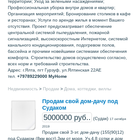
территории; Уход за зелеными насаждениями;
Профессиональная уборка внутри домов и квартир;
Организация мероприятий; Бронирование столиков в кафе
и ресторанах; Услуги по аренде жилья в момент Вашего
отсутствия. Проект предусматривает обеспечение
центральной системой пылеудаления, пожарной
сигнализацией, высокоскоростным Интернетом, системой
канального кондиционирования, подогревом полов,
бассейна и прочими новейшими системами обеспечения
комфорта. Строительство домов осуществлено согласно,
всех норм и требований строительства.
Адрес: г.Ялта, пгт Гурзуф, ул.Ялтинская 22АЕ
тел.
+79789229000
MyHome
Недвижимость
>
Продам
>
Дома, коттеджи, виллы
Продам свой дом-дачу под
Судаком
5000000 руб..
(Судак)
17 октября
2019
Продам свой 3-эт. дом-дачу (155|90|12)
под Судаком (8км вост),3км от моря. Уч.4,8 сотки и дом