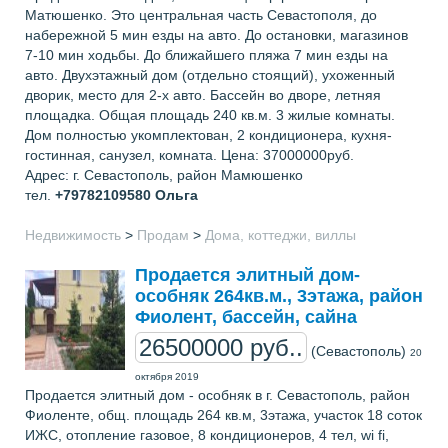
Матюшенко. Это центральная часть Севастополя, до
набережной 5 мин езды на авто. До остановки, магазинов
7-10 мин ходьбы. До ближайшего пляжа 7 мин езды на
авто. Двухэтажный дом (отдельно стоящий), ухоженный
дворик, место для 2-х авто. Бассейн во дворе, летняя
площадка. Общая площадь 240 кв.м. 3 жилые комнаты.
Дом полностью укомплектован, 2 кондиционера, кухня-
гостинная, санузел, комната. Цена: 37000000руб.
Адрес: г. Севастополь, район Мамюшенко
тел.
+79782109580
Ольга
Недвижимость
>
Продам
>
Дома, коттеджи, виллы
Продается элитный дом-
особняк 264кв.м., 3этажа, район
Фиолент, бассейн, сайна
26500000 руб..
(Севастополь)
20
октября 2019
Продается элитный дом - особняк в г. Севастополь, район
Фиоленте, общ. площадь 264 кв.м, 3этажа, участок 18 соток
ИЖС, отопление газовое, 8 кондиционеров, 4 тел, wi fi,