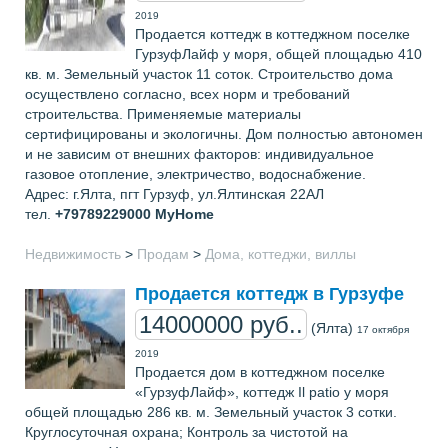
2019
Продается коттедж в коттеджном поселке
ГурзуфЛайф у моря, общей площадью 410
кв. м. Земельный участок 11 соток. Строительство дома
осуществлено согласно, всех норм и требований
строительства. Применяемые материалы
сертифицированы и экологичны. Дом полностью автономен
и не зависим от внешних факторов: индивидуальное
газовое отопление, электричество, водоснабжение.
Адрес: г.Ялта, пгт Гурзуф, ул.Ялтинская 22АЛ
тел.
+79789229000
MyHome
Недвижимость
>
Продам
>
Дома, коттеджи, виллы
Продается коттедж в Гурзуфе
14000000 руб..
(Ялта)
17 октября
2019
Продается дом в коттеджном поселке
«ГурзуфЛайф», коттедж Il patio у моря
общей площадью 286 кв. м. Земельный участок 3 сотки.
Круглосуточная охрана; Контроль за чистотой на