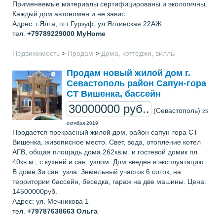
Применяемые материалы сертифицированы и экологичны.
Каждый дом автономен и не завис ...
Адрес: г.Ялта, пгт Гурзуф, ул.Ялтинская 22АЖ
тел.
+79789229000
MyHome
Недвижимость
>
Продам
>
Дома, коттеджи, виллы
Продам новый жилой дом г.
Севастополь район Сапун-гора
СТ Вишенка, бассейн
30000000 руб..
(Севастополь)
25
октября 2019
Продается прекрасный жилой дом, район сапун-гора СТ
Вишенка, живописное место. Свет, вода, отопление котел
АГВ, общая площадь дома 262кв.м. и гостевой домик пл.
40кв.м., с кухней и сан. узлом. Дом введен в эксплуатацию.
В доме 3и сан. узла. Земельный участок 6 соток, на
территории бассейн, беседка, гараж на две машины. Цена:
14500000руб.
Адрес: ул. Мечникова 1
тел.
+79787638663
Ольга