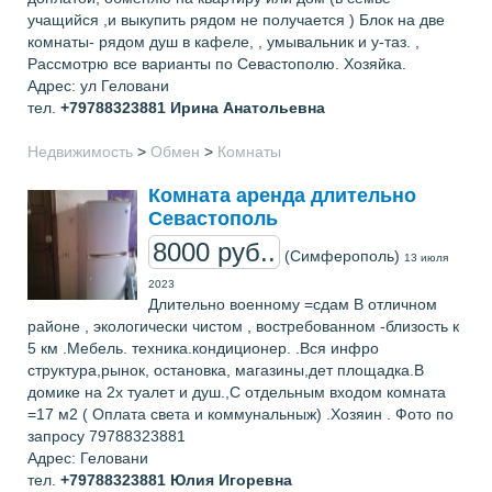
учащийся ,и выкупить рядом не получается ) Блок на две
комнаты- рядом душ в кафеле, , умывальник и у-таз. ,
Рассмотрю все варианты по Севастополю. Хозяйка.
Адрес: ул Геловани
тел.
+79788323881
Ирина Анатольевна
Недвижимость
>
Обмен
>
Комнаты
Комната аренда длительно
Севастополь
8000 руб..
(Симферополь)
13 июля
2023
Длительно военному =сдам В отличном
районе , экологически чистом , востребованном -близость к
5 км .Мебель. техника.кондиционер. .Вся инфро
структура,рынок, остановка, магазины,дет площадка.В
домике на 2х туалет и душ.,С отдельным входом комната
=17 м2 ( Оплата света и коммунальныж) .Хозяин . Фото по
запросу 79788323881
Адрес: Геловани
тел.
+79788323881
Юлия Игоревна