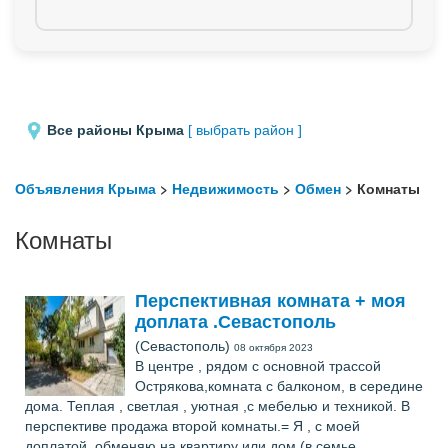
Все районы Крыма
[ выбрать район ]
Объявления Крыма
>
Недвижимость
>
Обмен
> Комнаты
Комнаты
Перспективная комната + моя
доплата .Севастополь
(Севастополь)
08 октября 2023
В центре , рядом с основной трассой
Острякова,комната с балконом, в середине
дома. Теплая , светлая , уютная ,с мебелью и техникой. В
перспективе продажа второй комнаты.= Я , с моей
доплатой, обменяю на квартиру или дом (в семье