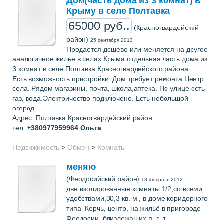
Дом(часть дома из 3 комнат) в
Крыму в селе Полтавка
65000 руб..
(Красногвардейский
район)
25 сентября 2013
Продается дешево или меняется на другое
аналогичное жилье в селах Крыма отдельная часть дома из
3 комнат в селе Полтавка Красногвардейского района .
Есть возможность пристройки. Дом требует ремонта.Центр
села. Рядом магазины, почта, школа,аптека. По улице есть
газ, вода.Электричество подключено. Есть небольшой
огород.
Адрес: Полтавка Красногвардейский район
тел.
+380977959964
Ольга
Недвижимость
>
Обмен
>
Комнаты
меняю
(Феодосийский район)
13 февраля 2012
две изолированные комнаты 1/2,со всеми
удобствами,30,3 кв. м., в доме коридорного
типа, Керчь, центр, на жильё в пригороде
Феодосии, близлежащих п. г .т.