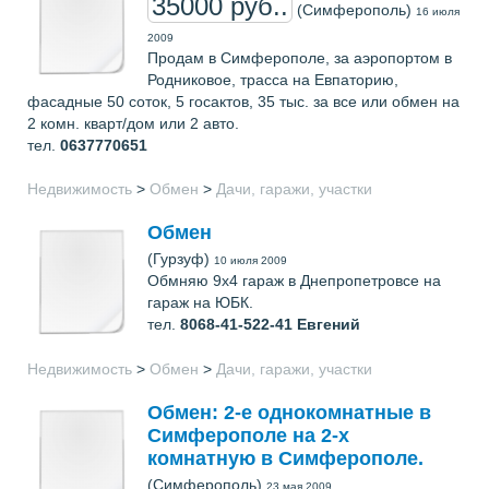
35000 руб..
(Симферополь)
16 июля
2009
Продам в Симферополе, за аэропортом в
Родниковое, трасса на Евпаторию,
фасадные 50 соток, 5 госактов, 35 тыс. за все или обмен на
2 комн. кварт/дом или 2 авто.
тел.
0637770651
Недвижимость
>
Обмен
>
Дачи, гаражи, участки
Обмен
(Гурзуф)
10 июля 2009
Обмняю 9х4 гараж в Днепропетровсе на
гараж на ЮБК.
тел.
8068-41-522-41
Евгений
Недвижимость
>
Обмен
>
Дачи, гаражи, участки
Обмен: 2-е однокомнатные в
Симферополе на 2-х
комнатную в Симферополе.
(Симферополь)
23 мая 2009