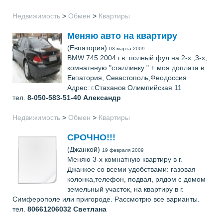
Недвижимость
>
Обмен
>
Квартиры
Меняю авто на квартиру
(Евпатория)
03 марта 2009
ВМW 745 2004 г.в. полный фул на 2-х ,3-х,
комнатнную "сталлинку " + моя доплата в
Евпатория, Севастополь,Феодоссия
Адрес: г.Стаханов Олимпийская 11
тел.
8-050-583-51-40
Александр
Недвижимость
>
Обмен
>
Квартиры
СРОЧНО!!!
(Джанкой)
19 февраля 2009
Меняю 3-х комнатную квартиру в г.
Джанкое со всеми удобствами: газовая
колонка,телефон, подвал, рядом с домом
земельный участок, на квартиру в г.
Симферополе или пригороде. Рассмотрю все варианты.
тел.
80661206032
Светлана