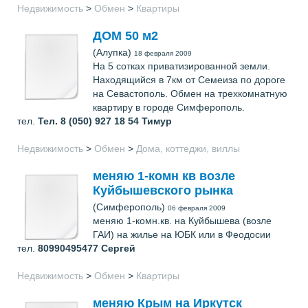
Недвижимость
>
Обмен
>
Квартиры
ДОМ 50 м2
(Алупка)
18 февраля 2009
На 5 сотках приватизированной земли.
Находящийся в 7км от Семеиза по дороге
на Севастополь. Обмен на трехкомнатную
квартиру в городе Симферополь.
тел.
Тел. 8 (050) 927 18 54
Тимур
Недвижимость
>
Обмен
>
Дома, коттеджи, виллы
меняю 1-комн кв возле
Куйбышевского рынка
(Симферополь)
06 февраля 2009
меняю 1-комн.кв. на Куйбышева (возле
ГАИ) на жилье на ЮБК или в Феодосии
тел.
80990495477
Сергей
Недвижимость
>
Обмен
>
Квартиры
меняю Крым на Иркутск