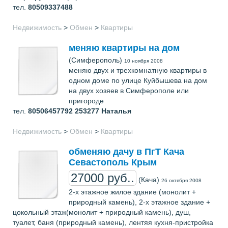
тел.
80509337488
Недвижимость
>
Обмен
>
Квартиры
меняю квартиры на дом
(Симферополь)
10 ноября 2008
меняю двух и трехкомнатную квартиры в
одном доме по улице Куйбышева на дом
на двух хозяев в Симферополе или
пригороде
тел.
80506457792 253277
Наталья
Недвижимость
>
Обмен
>
Квартиры
обменяю дачу в ПгТ Кача
Севастополь Крым
27000 руб..
(Кача)
26 октября 2008
2-х этажное жилое здание (монолит +
природный камень), 2-х этажное здание +
цокольный этаж(монолит + природный камень), душ,
туалет, баня (природный камень), лентяя кухня-пристройка