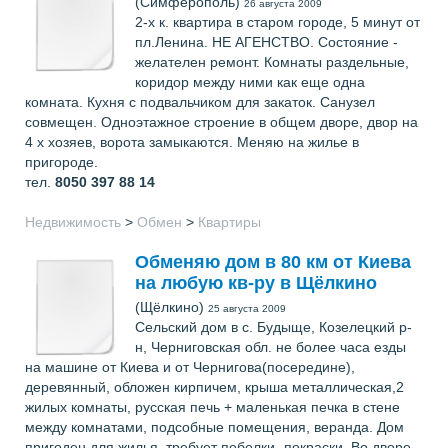
(Симферополь)
26 августа 2009
2-х к. квартира в старом городе, 5 минут от
пл.Ленина. НЕ АГЕНСТВО. Состояние -
желателен ремонт. Комнаты раздельные,
коридор между ними как еще одна
комната. Кухня с подвальчиком для закаток. Санузел
совмещен. Одноэтажное строение в общем дворе, двор на
4 х хозяев, ворота замыкаются. Меняю на жилье в
пригороде.
тел.
8050 397 88 14
Недвижимость
>
Обмен
>
Квартиры
Обменяю дом в 80 км от Киева
на любую кв-ру в Щёлкино
(Щёлкино)
25 августа 2009
Сельский дом в с. Будыще, Козелецкий р-
н, Черниговская обл. не более часа езды
на машине от Киева и от Чернигова(посередине),
деревянный, обложен кирпичем, крыша металлическая,2
жилых комнаты, русская печь + маленькая печка в стене
между комнатами, подсобные помещения, веранда. Дом
пригоден для жилья, требует побелки -покраски. Во дворе