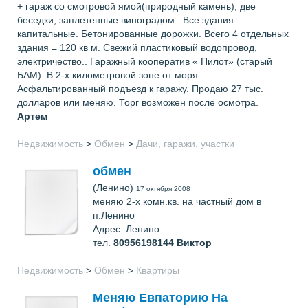
+ гараж со смотровой ямой(природный камень), две
беседки, заплетенные виноградом . Все здания
капитальные. Бетонированные дорожки. Всего 4 отдельных
здания = 120 кв м. Свежий пластиковый водопровод,
электричество.. Гаражный кооператив « Пилот» (старый
БАМ). В 2-х километровой зоне от моря.
Асфальтированный подъезд к гаражу. Продаю 27 тыс.
долларов или меняю. Торг возможен после осмотра.
Артем
Недвижимость
>
Обмен
>
Дачи, гаражи, участки
обмен
(Ленино)
17 октября 2008
меняю 2-х комн.кв. на частный дом в
п.Ленино
Адрес: Ленино
тел.
80956198144
Виктор
Недвижимость
>
Обмен
>
Квартиры
Меняю Евпаторию На