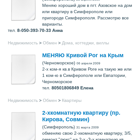
Меняю хороший дом в пгт. Азовское на дом
или квартиру в Симферополе или
пригороде Симферополя. Рассмотрю все
варианты.
тел.
8-050-393-70-33
Анна
Недвижимость
>
Обмен
>
Дома, коттеджи, виллы
МЕНЯЮ Кривой Рог на Крым
(Черноморское)
06 апреля 2009
2-х ком-я кв.в Кривом Роге на такую же или
1 ком-ю в Симферополе или Евпатории,
Черноморское
тел.
80501806849
Елена
Недвижимость
>
Обмен
>
Квартиры
2-хкомнатную квартиру (пр.
Кирова, Совмин)
(Симферополь)
31 марта 2009
обменяю свою 2-хкомнатную квартиру, 3/5,
ремонт "люкс" на 2-х -3-х комнатную кв.