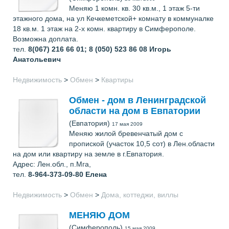
Меняю 1 комн. кв. 30 кв.м., 1 этаж 5-ти
этажного дома, на ул Кечкеметской+ комнату в коммуналке
18 кв.м. 1 этаж на 2-х комн. квартиру в Симферополе.
Возможна доплата.
тел.
8(067) 216 66 01; 8 (050) 523 86 08
Игорь
Анатольевич
Недвижимость
>
Обмен
>
Квартиры
Обмен - дом в Ленинградской
области на дом в Евпатории
(Евпатория)
17 мая 2009
Меняю жилой бревенчатый дом с
пропиской (участок 10,5 сот) в Лен.области
на дом или квартиру на земле в г.Евпатория.
Адрес: Лен.обл., п.Мга,
тел.
8-964-373-09-80
Елена
Недвижимость
>
Обмен
>
Дома, коттеджи, виллы
МЕНЯЮ ДОМ
(Симферополь)
15 мая 2009