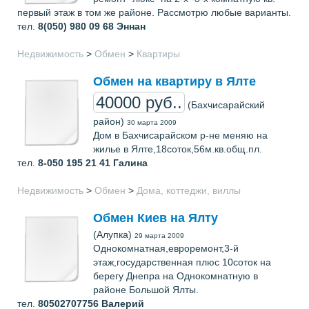
первый этаж в том же районе. Рассмотрю любые варианты.
тел.
8(050) 980 09 68
Эннан
Недвижимость
>
Обмен
>
Квартиры
Обмен на квартиру в Ялте
40000 руб..
(Бахчисарайский
район)
30 марта 2009
Дом в Бахчисарайском р-не меняю на
жилье в Ялте,18соток,56м.кв.общ.пл.
тел.
8-050 195 21 41
Галина
Недвижимость
>
Обмен
>
Дома, коттеджи, виллы
Обмен Киев на Ялту
(Алупка)
29 марта 2009
Однокомнатная,евроремонт,3-й
этаж,государственная плюс 10соток на
берегу Днепра на Однокомнатную в
районе Большой Ялты.
тел.
80502707756
Валерий