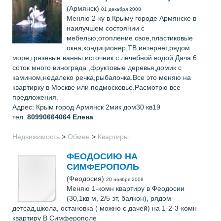
(Армянск)
01 декабря 2008
Меняю 2-ку в Крыму городе Армянске в
наилучшем состоянии с
мебелью;отопление свое,пластиковые
окна,кондиционер,ТВ,интернет,рядом
море,грязевые ванны,источник с лечебной водой.Дача 6
соток много винограда ,фруктовые деревья,домик с
камином,недалеко речка,рыбалочка.Все это меняю на
квартирку в Москве или подмосковье.Расмотрю все
предложения.
Адрес: Крым город Армянск 2мик дом30 кв19
тел.
80990664064
Елена
Недвижимость
>
Обмен
>
Квартиры
ФЕОДОСИЮ НА
СИМФЕРОПОЛЬ
(Феодосия)
20 ноября 2008
Меняю 1-комн квартиру в Феодосии
(30,1кв м, 2/5 эт, балкон), рядом
детсад,школа, остановка ( можно с дачей) на 1-2-3-комн
квартиру В Симферополе