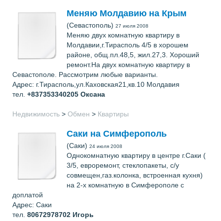
Меняю Молдавию на Крым
(Севастополь)
27 июля 2008
Меняю двух комнатную квартиру в
Молдавии,г.Тирасполь 4/5 в хорошем
районе, общ.пл.48,5, жил.27,3. Хороший
ремонт.На двух комнатную квартиру в
Севастополе. Рассмотрим любые варианты.
Адрес: г.Тирасполь,ул.Каховская21,кв.10 Молдавия
тел.
+837353340205
Оксана
Недвижимость
>
Обмен
>
Квартиры
Саки на Симферополь
(Саки)
24 июля 2008
Однокомнатную квартиру в центре г.Саки (
3/5, евроремонт, стеклопакеты, с/у
совмещен,газ.колонка, встроенная кухня)
на 2-х комнатную в Симферополе с
доплатой
Адрес: Саки
тел.
80672978702
Игорь