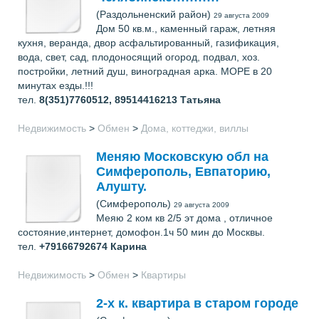
(Раздольненский район)
29 августа 2009
Дом 50 кв.м., каменный гараж, летняя
кухня, веранда, двор асфальтированный, газификация,
вода, свет, сад, плодоносящий огород, подвал, хоз.
постройки, летний душ, виноградная арка. МОРЕ в 20
минутах езды.!!!
тел.
8(351)7760512, 89514416213
Татьяна
Недвижимость
>
Обмен
>
Дома, коттеджи, виллы
Меняю Московскую обл на
Симферополь, Евпаторию,
Алушту.
(Симферополь)
29 августа 2009
Меяю 2 ком кв 2/5 эт дома , отличное
состояние,интернет, домофон.1ч 50 мин до Москвы.
тел.
+79166792674
Карина
Недвижимость
>
Обмен
>
Квартиры
2-х к. квартира в старом городе