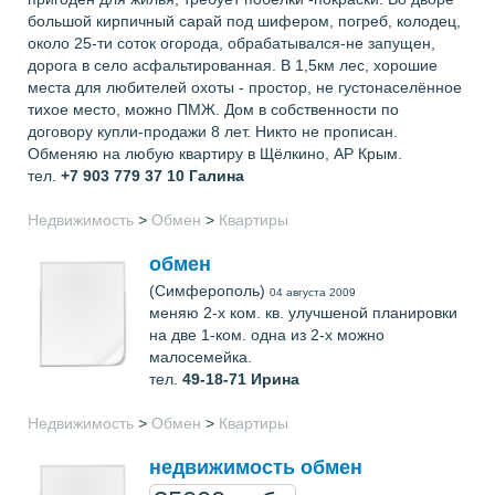
большой кирпичный сарай под шифером, погреб, колодец,
около 25-ти соток огорода, обрабатывался-не запущен,
дорога в село асфальтированная. В 1,5км лес, хорошие
места для любителей охоты - простор, не густонаселённое
тихое место, можно ПМЖ. Дом в собственности по
договору купли-продажи 8 лет. Никто не прописан.
Обменяю на любую квартиру в Щёлкино, АР Крым.
тел.
+7 903 779 37 10
Галина
Недвижимость
>
Обмен
>
Квартиры
обмен
(Симферополь)
04 августа 2009
меняю 2-х ком. кв. улучшеной планировки
на две 1-ком. одна из 2-х можно
малосемейка.
тел.
49-18-71
Ирина
Недвижимость
>
Обмен
>
Квартиры
недвижимость обмен