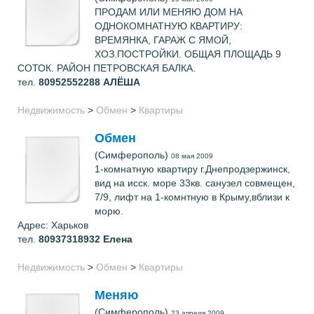
ПРОДАМ ИЛИ МЕНЯЮ ДОМ НА
ОДНОКОМНАТНУЮ КВАРТИРУ:
ВРЕМЯНКА, ГАРАЖ С ЯМОЙ,
ХОЗ.ПОСТРОЙКИ. ОБЩАЯ ПЛОЩАДЬ 9
СОТОК. РАЙОН ПЕТРОВСКАЯ БАЛКА.
тел.
80952552288
АЛЁША
Недвижимость
>
Обмен
>
Квартиры
Обмен
(Симферополь)
08 мая 2009
1-комнатную квартиру г.Днепродзержинск,
вид на исск. море 33кв. санузел совмещен,
7/9, лифт на 1-комнтную в Крыму,вблизи к
морю.
Адрес: Харьков
тел.
80937318932
Елена
Недвижимость
>
Обмен
>
Квартиры
Меняю
(Симферополь)
23 апреля 2009