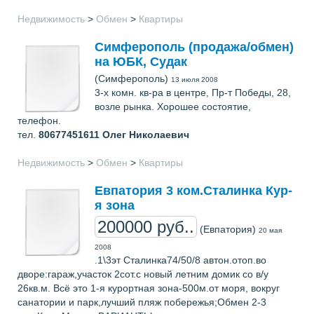
Недвижимость
>
Обмен
>
Квартиры
Симферополь (продажа/обмен)
на ЮБК, Судак
(Симферополь)
13 июля 2008
3-х комн. кв-ра в центре, Пр-т Победы, 28,
возле рынка. Хорошее состоятие,
телефон.
тел.
80677451611
Олег Николаевич
Недвижимость
>
Обмен
>
Квартиры
Евпатория 3 ком.Сталинка Кур-
я зона
200000 руб..
(Евпатория)
20 мая
2008
.1\3эт Сталинка74/50/8 автон.отоп.во
дворе:гараж,участок 2сот.с новый летним домик со в/у
26кв.м. Всё это 1-я курортная зона-500м.от моря, вокруг
санатории и парк,лучший пляж побережья;Обмен 2-3