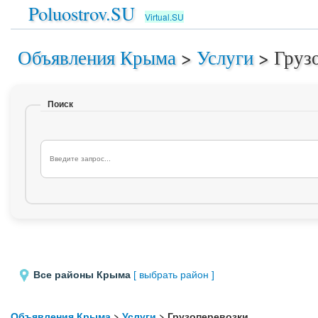
Poluostrov.SU
Virtual.SU
Объявления Крыма
>
Услуги
>
Груз
Поиск
Все районы Крыма
[ выбрать район ]
Объявления Крыма
>
Услуги
> Грузоперевозки