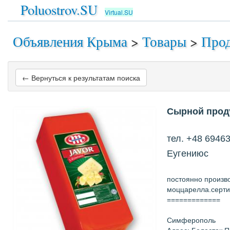
Poluostrov.SU
Virtual.SU
Объявления Крыма
>
Товары
>
Прод
← Вернуться к результатам поиска
Сырной прод
тел. +48 6946
Еугениюс
постоянно произв
моццарелла.серти
=============
Симферополь