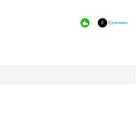
-
Еугениюс