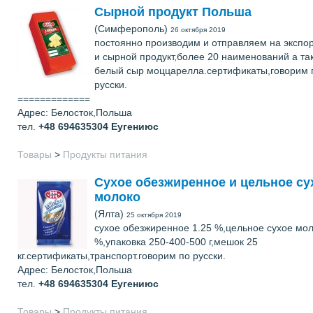
Сырной продукт Польша
(Симферополь)
26 октября 2019
постоянно производим и отправляем на экспо
и сырной продукт,более 20 наименований а та
белый сыр моццарелла.сертификаты,говорим 
русски.
=============
Адрес: Белосток,Польша
тел.
+48 694635304
Еугениюс
Товары
>
Продукты питания
Cухое обезжиренное и цельное су
молоко
(Ялта)
25 октября 2019
сухое обезжиренное 1.25 %,цельное сухое мол
%,упаковка 250-400-500 г,мешок 25
кг.сертификаты,транспорт.говорим по русски.
Адрес: Белосток,Польша
тел.
+48 694635304
Еугениюс
Товары
>
Продукты питания