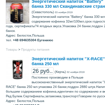
Энергетический напиток "Battery"
банка 330 мл Скандинавские стра
(Севастополь)
03 ноября 2019
Энергетический напиток "Battery" банка 330 мл
содержание кофеина 32мг/100мл,срок годност
года, сертификаты?4 ягодных вкуса.Упаковка 24 банки,поддон 
банок.
Адрес: Белосток,Польша
тел.
+48 694635304
Еугениюс
Товары
>
Продукты питания
Энергетический напиток "X-RACE"
банка 250 мл
26 руб..
(Керчь)
02 ноября 2019
Постоянно производим в Польше
высококачественный энергетический напиток "
RACE" банка 250 мл.упаковка 24 банки,поддон 2880 штук.Напит
большим содержанием кофеина,идентичен по содержанию и вк
Ред Булем.Сертификаты,затаможка,транспорт.Говорим по русск
Адрес: Белосток,Польша