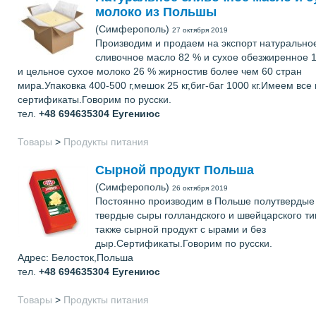
молоко из Польшы
(Симферополь)
27 октября 2019
Производим и продаем на экспорт натурально
сливочное масло 82 % и сухое обезжиренное 
и цельное сухое молоко 26 % жирностив более чем 60 стран
мира.Упаковка 400-500 г,мешок 25 кг,биг-баг 1000 кг.Имеем все
сертификаты.Говорим по русски.
тел.
+48 694635304
Еугениюс
Товары
>
Продукты питания
Сырной продукт Польша
(Симферополь)
26 октября 2019
Постоянно производим в Польше полутвердые
твердые сыры голландского и швейцарского ти
также сырной продукт с ырами и без
дыр.Сертификаты.Говорим по русски.
Адрес: Белосток,Польша
тел.
+48 694635304
Еугениюс
Товары
>
Продукты питания