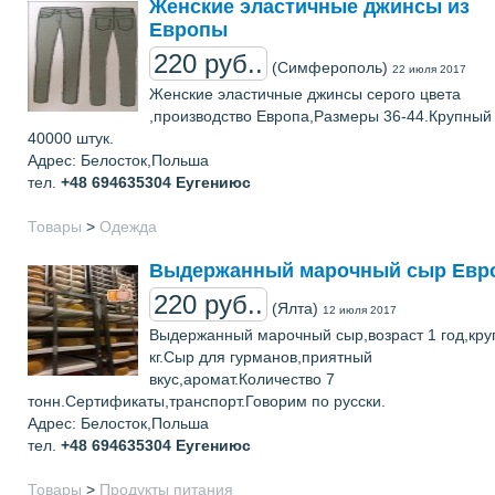
Женские эластичные джинсы из
Европы
220 руб..
(Симферополь)
22 июля 2017
Женские эластичные джинсы серого цвета
,производство Европа,Размеры 36-44.Крупный
40000 штук.
Адрес: Белосток,Польша
тел.
+48 694635304
Еугениюс
Товары
>
Одежда
Выдержанный марочный сыр Евр
220 руб..
(Ялта)
12 июля 2017
Выдержанный марочный сыр,возраст 1 год,круг
кг.Сыр для гурманов,приятный
вкус,аромат.Количество 7
тонн.Сертификаты,транспорт.Говорим по русски.
Адрес: Белосток,Польша
тел.
+48 694635304
Еугениюс
Товары
>
Продукты питания