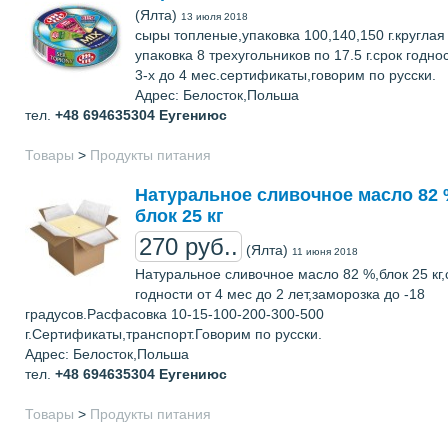
(Ялта)
13 июля 2018
сыры топленые,упаковка 100,140,150 г.круглая
упаковка 8 трехугольников по 17.5 г.срок годно
3-х до 4 мес.сертификаты,говорим по русски.
Адрес: Белосток,Польша
тел.
+48 694635304
Еугениюс
Товары
>
Продукты питания
Натуральное сливочное масло 82
блок 25 кг
270 руб..
(Ялта)
11 июня 2018
Натуральное сливочное масло 82 %,блок 25 кг,
годности от 4 мес до 2 лет,заморозка до -18
градусов.Расфасовка 10-15-100-200-300-500
г.Сертификаты,транспорт.Говорим по русски.
Адрес: Белосток,Польша
тел.
+48 694635304
Еугениюс
Товары
>
Продукты питания