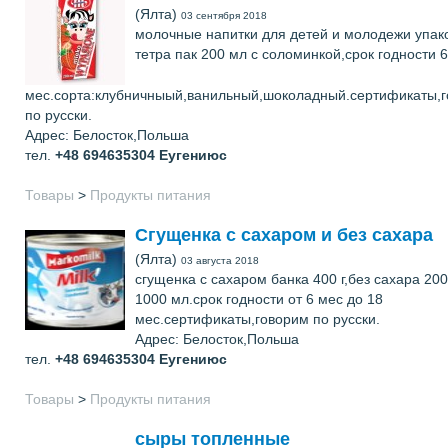
(Ялта)
03 сентября 2018
молочные напитки для детей и молодежи упак
тетра пак 200 мл с соломинкой,срок годности 6
мес.сорта:клубничныый,ванильный,шоколадный.сертификаты,
по русски.
Адрес: Белосток,Польша
тел.
+48 694635304
Еугениюс
Товары
>
Продукты питания
Сгущенка с сахаром и без сахара
(Ялта)
03 августа 2018
сгущенка с сахаром банка 400 г,без сахара 200
1000 мл.срок годности от 6 мес до 18
мес.сертификаты,говорим по русски.
Адрес: Белосток,Польша
тел.
+48 694635304
Еугениюс
Товары
>
Продукты питания
сыры топленные