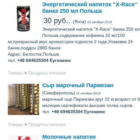
Энергетический напиток "X-Race"
банка 250 мл Польша
30 руб..
(Ялта)
10 октября 2019
Энергетический напиток "X-Race" банка 250 м
Польша,содержание кофеина 32 мг/100
мг,прекрасный вкус аромат,срок годности 2 года.Упаковка 24
банки,поддон 2880 банок.
Адрес: Белосток,Польша
тел.
+48 694635304
Еугениюс
Товары
>
Продукты питания
Сыр марочный Пармезан
(Симферополь)
11 октября 2018
марочный сыр Пармезан,круг 22 кг,возраст от 6
месяцев.сертификаты.высшая полка сыров.
тел.
+48 694635304
Еугениюс
Товары
>
Продукты питания
Молочные напитки