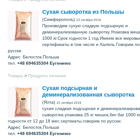
Сухая сыворотка из Польшы
(Симферополь)
23 октября 2019
Производим сухую сладкую подсырную и
деминерализованную сыворотку.Упаковка мешк
1000 кг.Срок годности 1 год.Имеем все мировы
сертификаты в том числе и Халяль.Говорим по
русски.
Адрес: Белосток,Польша
тел.
+48 694635304
Еугениюс
Товары
>
Продукты питания
Сухая подсырная и
деминерализованная сыворотка
(Ялта)
22 октября 2019
сухая сладкая подсырная и деминерализиров
сыворотка.упаковка 25 кг мешок,биг-баг 1000 кг
годности от 12 до 18 мес.сертикаты,говорим по русски.
Адрес: Белосток,Польша
тел.
+48 694635304
Еугениюс