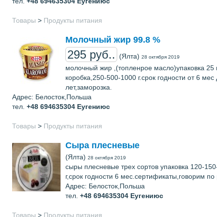
тел.
+48 694635304
Еугениюс
Товары
>
Продукты питания
Молочный жир 99.8 %
295 руб..
(Ялта)
28 октября 2019
молочный жир ,(топленрое масло)упаковка 25 
коробка,250-500-1000 г.срок годности от 6 мес 
лет,заморозка.
Адрес: Белосток,Польша
тел.
+48 694635304
Еугениюс
Товары
>
Продукты питания
Сыра плесневые
(Ялта)
28 октября 2019
сыры плесневые трех сортов упаковка 120-150
г,срок годности 6 мес.сертификаты,говорим по 
Адрес: Белосток,Польша
тел.
+48 694635304
Еугениюс
Товары
>
Продукты питания