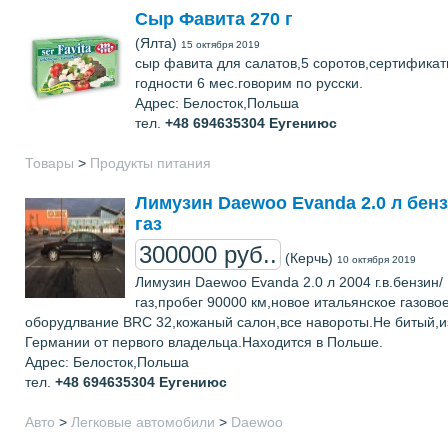
Cыр Фавита 270 г
(Ялта)
15 октября 2019
сыр фавита для салатов,5 соротов,сертификат
годности 6 мес.говорим по русски.
Адрес: Белосток,Польша
тел.
+48 694635304
Еугениюс
Товары
>
Продукты питания
Лимузин Daewoo Evanda 2.0 л бенз
газ
300000 руб..
(Керчь)
10 октября 2019
Лимузин Daewoo Evanda 2.0 л 2004 г.в.бензин/
газ,пробег 90000 км,новое итальянское газово
оборудлвание BRC 32,кожаный салон,все навороты.Не битый,и
Германии от первого владельца.Находится в Польше.
Адрес: Белосток,Польша
тел.
+48 694635304
Еугениюс
Авто
>
Легковые автомобили
>
Daewoo