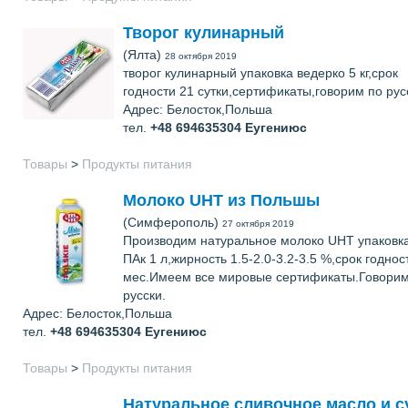
Творог кулинарный
(Ялта)
28 октября 2019
творог кулинарный упаковка ведерко 5 кг,срок
годности 21 сутки,сертификаты,говорим по рус
Адрес: Белосток,Польша
тел.
+48 694635304
Еугениюс
Товары
>
Продукты питания
Молоко UHT из Польшы
(Симферополь)
27 октября 2019
Производим натуральное молоко UHT упаковк
ПАк 1 л,жирность 1.5-2.0-3.2-3.5 %,срок годнос
мес.Имеем все мировые сертификаты.Говорим
русски.
Адрес: Белосток,Польша
тел.
+48 694635304
Еугениюс
Товары
>
Продукты питания
Натуральное сливочное масло и с