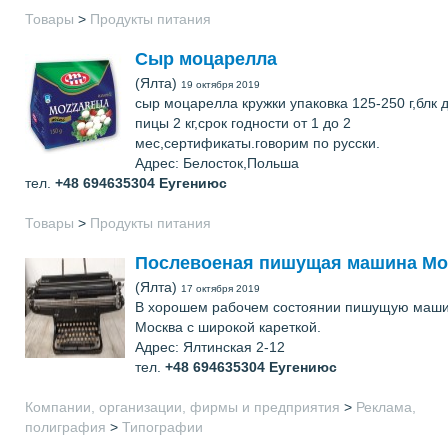
Товары
>
Продукты питания
Сыр моцарелла
(Ялта)
19 октября 2019
сыр моцарелла кружки упаковка 125-250 г,блк 
пицы 2 кг,срок годности от 1 до 2
мес,сертификаты.говорим по русски.
Адрес: Белосток,Польша
тел.
+48 694635304
Еугениюс
Товары
>
Продукты питания
Послевоеная пишущая машина Мо
(Ялта)
17 октября 2019
В хорошем рабочем состоянии пишущую маш
Москва с широкой кареткой.
Адрес: Ялтинская 2-12
тел.
+48 694635304
Еугениюс
Компании, организации, фирмы и предприятия
>
Реклама,
полиграфия
>
Типографии