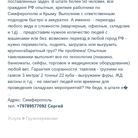
поставленных задач. В штате более 50 человек, все
граждане РФ опытные, крепкие работники по
Симферополю и Крыму. Выполним с ответственным
подходом быстро и аккуратно. А именно: - переезды
любого вида и сложности (квартирные, офисные, складские
и т.д)… предоставим нужное количество людей с
машинами или без; возможен переезд в любой город РФ -
нужно переместить, поднять, загрузить или выгрузить
крупногабаритный груз? Не проблема! Опытные
такелажники выполнят все по технологии (пианино,
банкоматы, сейфы, торговое и медицинское оборудование)
любой вес. Гарантия сохранности. такелаж - грузчики на
газеле 3 метра/ 2 тонны/ 22 куба - выгружаем фуры, ЖД
вагоны и т.д; - не хватает людей или времени для
проведения складских мероприятий? Не беда, в штате е�
...
Адрес: Симферополь
тел.
+79789577092
Сергей
Услуги
>
Грузоперевозки