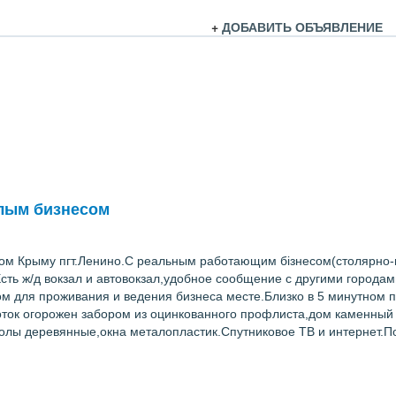
+
ДОБАВИТЬ ОБЪЯВЛЕНИЕ
лым бизнесом
ом Крыму пгт.Ленино.С реальным работающим бізнесом(столярно-
сть ж/д вокзал и автовокзал,удобное сообщение с другими города
м для проживания и ведения бизнеса месте.Близко в 5 минутном 
соток огорожен забором из оцинкованного профлиста,дом каменны
полы деревянные,окна металопластик.Спутниковое ТВ и интернет.П