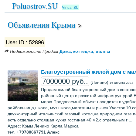
Poluostrov.SU
Virtual.SU
Объявления Крыма
>
User ID : 52896
Недвижимость
Продам
Дома, коттеджи, виллы
Благоустроенный жилой дом с ма
7000000 руб..
(Ленино)
16 августа 2022
Продам жилой благоустроенный дом в восточн
районный центр с развитой инфраструктурой.Е
морю.Продаваемый обьект находится в удобно
райбольница,школа, муз.школа,магазины и рынок.Участок 10 
двухконтурный итальянский газовый котел,на природном газе.
есть отдельно стоящая кухня гостиная 40 м2,с отдельным г ...
Адрес: Крым Ленино Карла Маркса
тел.
+79780667791
Алекс