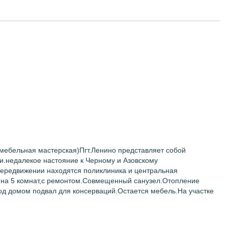
мебельная мастерская)Пгт.Ленино представляет собой
ми.недалекое настояние к Черному и Азовскому
передвижении находятся поликлиника и центральная
й на 5 комнат,с ремонтом.Совмещенный санузел.Отопление
од домом подвал для консерваций.Остается мебель.На участке