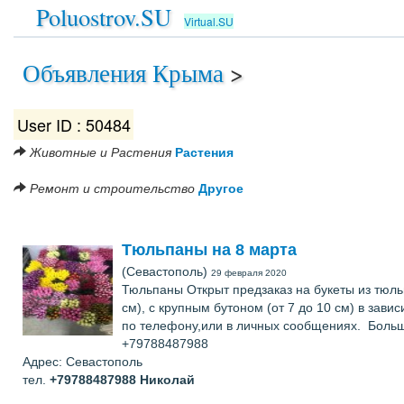
Poluostrov.SU
Virtual.SU
Объявления Крыма
>
User ID : 50484
Животные и Растения
Растения
Ремонт и строительство
Другое
Тюльпаны на 8 марта
(Севастополь)
29 февраля 2020
Тюльпаны Открыт предзаказ на букеты из тюльп
см), с крупным бутоном (от 7 до 10 см) в зав
по телефону,или в личных сообщениях. Больш
+79788487988
Адрес: Севастополь
тел.
+79788487988
Николай