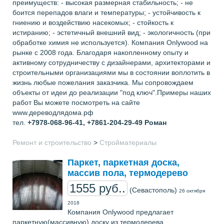
преимуществ: - высокая размерная стабильность; - не
боится перепадов влаги и температуры; - устойчивость к
гниению и воздействию насекомых; - стойкость к
истиранию; - эстетичный внешний вид; - экологичность (при
обработке химия не используется). Компания Onlywood на
рынке с 2008 года. Благодаря накопленному опыту и
активному сотрудничеству с дизайнерами, архитекторами и
строительными организациями мы в состоянии воплотить в
жизнь любые пожелания заказчика. Мы сопровождаем
объекты от идеи до реализации "под ключ".Примеры наших
работ Вы можете посмотреть на сайте
www.дереводлядома.рф
тел.
+7978-068-96-41, +7861-204-29-49
Роман
Ремонт и строительство
>
Стройматериалы
Паркет, паркетная доска,
массив пола, термодерево
1555 руб..
(Севастополь)
26 октября
2018
Компания Onlywood предлагает
паркетную(массивную) доску из термодерева.