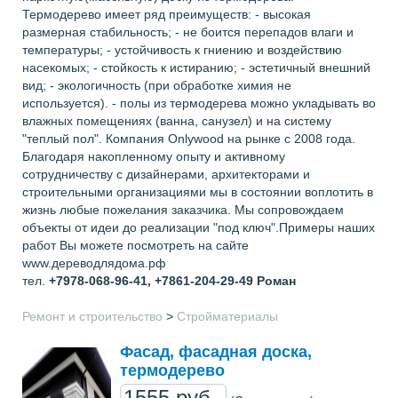
Термодерево имеет ряд преимуществ: - высокая
размерная стабильность; - не боится перепадов влаги и
температуры; - устойчивость к гниению и воздействию
насекомых; - стойкость к истиранию; - эстетичный внешний
вид; - экологичность (при обработке химия не
используется). - полы из термодерева можно укладывать во
влажных помещениях (ванна, санузел) и на систему
"теплый пол". Компания Onlywood на рынке с 2008 года.
Благодаря накопленному опыту и активному
сотрудничеству с дизайнерами, архитекторами и
строительными организациями мы в состоянии воплотить в
жизнь любые пожелания заказчика. Мы сопровождаем
объекты от идеи до реализации "под ключ".Примеры наших
работ Вы можете посмотреть на сайте
www.дереводлядома.рф
тел.
+7978-068-96-41, +7861-204-29-49
Роман
Ремонт и строительство
>
Стройматериалы
Фасад, фасадная доска,
термодерево
1555 руб..