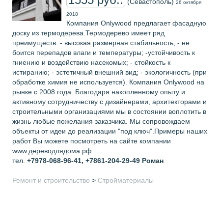
(Севастополь)
26 октября
2018
Компания Onlywood предлагает фасадную
доску из термодерева.Термодерево имеет ряд
преимуществ: - высокая размерная стабильность; - не
боится перепадов влаги и температуры; -устойчивость к
гниению и воздействию насекомых; - стойкость к
истиранию; - эстетичный внешний вид; - экологичность (при
обработке химия не используется). Компания Onlywood на
рынке с 2008 года. Благодаря накопленному опыту и
активному сотрудничеству с дизайнерами, архитекторами и
строительными организациями мы в состоянии воплотить в
жизнь любые пожелания заказчика. Мы сопровождаем
объекты от идеи до реализации "под ключ".Примеры наших
работ Вы можете посмотреть на сайте компании
www.дереводлядома.рф .
тел.
+7978-068-96-41, +7861-204-29-49
Роман
Ремонт и строительство
>
Стройматериалы