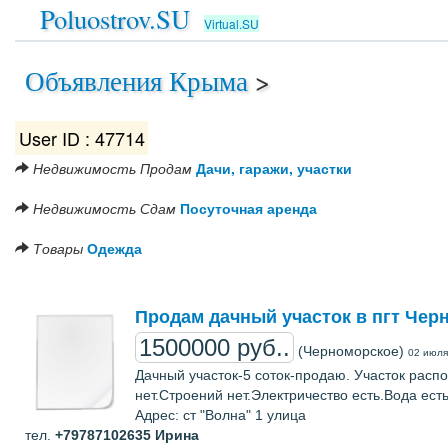
Poluostrov.SU
Virtual.SU
Объявления Крыма
>
User ID : 47714
Недвижимость
Продам
Дачи, гаражи, участки
Недвижимость
Сдам
Посуточная аренда
Товары
Одежда
Продам дачный участок в пгт Чер
1500000 руб..
(Черноморское)
02 июля
Дачный участок-5 соток-продаю. Участок распо
нет.Строений нет.Электричество есть.Вода ест
Адрес: ст "Волна" 1 улица
тел.
+79787102635
Ирина