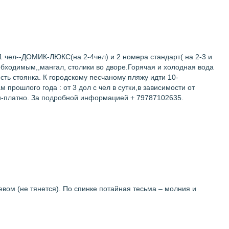
л--ДОМИК-ЛЮКС(на 2-4чел) и 2 номера стандарт( на 2-3 и
обходимым,,мангал, столики во дворе.Горячая и холодная вода
сть стоянка. К городскому песчаному пляжу идти 10-
прошлого года : от 3 дол с чел в сутки,в зависимости от
и-платно. За подробной информацией + 79787102635.
вом (не тянется). По спинке потайная тесьма – молния и