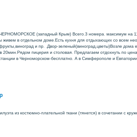
ОМОРСКОЕ (западный Крым) Всего.3 номера. максимум на 11 че
Мы живем в отдельном доме.Есть кухня для отдыхающих со всем не
фрукты,виноград и пр. .Двор-зеленый(виноград,цветы)Возле дома е
 20мин.Рядом пицерия и столовая. Предлагаем отдохнуть по ценам 
станции в Черноморском-бесплатно. А в Симферополе и Евпатори
р
уэта из костюмно-плательной ткани (тянется) в сочетании с круже