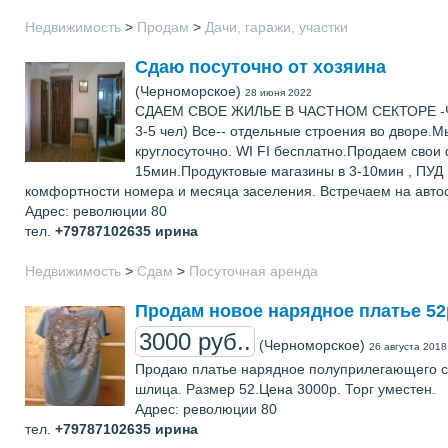
Недвижимость
>
Продам
>
Дачи, гаражи, участки
Сдаю посуточно от хозяина
(Черноморское)
28 июня 2022
СДАЕМ СВОЕ ЖИЛЬЕ В ЧАСТНОМ СЕКТОРЕ -ЧЕРН
3-5 чел) Все-- отдельные строения во дворе.
круглосуточно. WI FI бесплатно.Продаем свои 
15мин.Продуктовые магазины в 3-10мин , ПУД в
комфортности номера и месяца заселения. Встречаем на авто
Адрес: революции 80
тел.
+79787102635
ирина
Недвижимость
>
Сдам
>
Посуточная аренда
Продам новое нарядное платье 52
3000 руб..
(Черноморское)
26 августа 2018
Продаю платье нарядное полуприлегающего сил
шлица. Размер 52.Цена 3000р. Торг уместен.
Адрес: революции 80
тел.
+79787102635
ирина