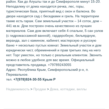
район. Как до Алушты так и до Симферополя минут 15-20.
Неподалеку от дома находится речка, лес, горы,
туристическая база, приятный вид с окон и балкона. Во
дворе находится сад с беседками и гриль. На территории
также есть гараж. Сам земельный участок – 14 соток, дом –
441 кв.м. Дом построен очень качественно из лучших
материалов. Сам дом включает себя 4 спальни, 5 сан узлов
(с гидромассажной ванной), гардеробную, бильярдную,
веранда, зал с камином, кабинет, мастерскую и русскую
баню + несколько пустых комнат. Земельный участок и дом
юридически чист, обременений и прав третьих лиц на него
нет. Торг уместен, но только с реальным клиентом. Звонить
можно в любое удобное для вас время. Официальный
представитель продавца. +79789243055
Адрес: Республика Крым, Симферопольский р-н, п.
Перевальное.
тел.
+7(978)924-30-55
Крым Р
Недвижимость
>
Продам
>
Дома, коттеджи, виллы