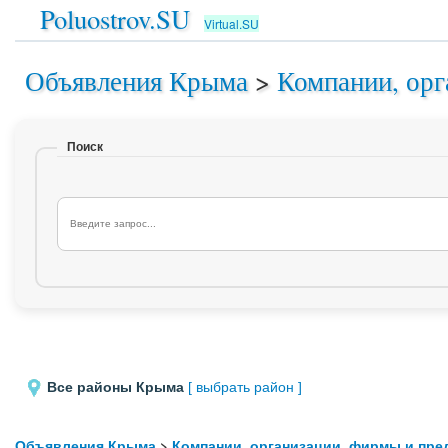
Poluostrov.SU
Virtual.SU
Объявления Крыма
>
Компании, орг
Поиск
Все районы Крыма
[ выбрать район ]
Объявления Крыма
>
Компании, организации, фирмы и пре