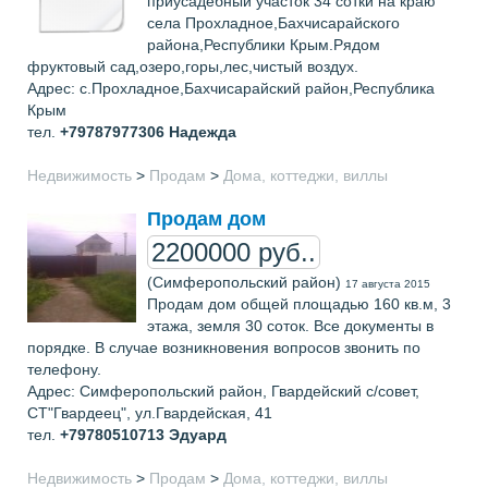
приусадебный участок 34 сотки на краю
села Прохладное,Бахчисарайского
района,Республики Крым.Рядом
фруктовый сад,озеро,горы,лес,чистый воздух.
Адрес: с.Прохладное,Бахчисарайский район,Республика
Крым
тел.
+79787977306
Надежда
Недвижимость
>
Продам
>
Дома, коттеджи, виллы
Продам дом
2200000 руб..
(Симферопольский район)
17 августа 2015
Продам дом общей площадью 160 кв.м, 3
этажа, земля 30 соток. Все документы в
порядке. В случае возникновения вопросов звонить по
телефону.
Адрес: Симферопольский район, Гвардейский с/совет,
СТ"Гвардеец", ул.Гвардейская, 41
тел.
+79780510713
Эдуард
Недвижимость
>
Продам
>
Дома, коттеджи, виллы