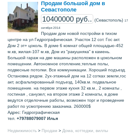
Продам большой дом в
Севастополе
10400000 руб..
(Севастополь)
17
октября 2014
Продам дом новой постройки в тихом
центре на ул Гидрографическая. Участок 12 сот. Гос акт.
Дом 2 эт+ цоколь. В доме 6 комнат общей площадью-452
м.кв, жилая-107 м.кв, Дом из "ракушняка" в камень.
Большой гараж на две машины расположен в цокольном
помещении. Автономное отопление,теплые полы,
подвесные потолки. Все коммуникации. Хороший подъезд.
Остановка рядом. 2ух-этажный дом на 12 сотках земли,гос
акт, асфальтированный подъезд, 140кв.м. подвальное
помещение. на первом этаже кухня 32 кв.м., 2 комнаты ,
гостиная , санузел; на втором этаже 2 комнаты, в доме
ведутся отделочные работы, возможен торг и проведение
работ по усмотрению заказчика. 260000$
Адрес: Гидрографическая
тел.
+79788079007
Илья
Недвижимость
>
Продам
>
Дома, коттеджи, виллы