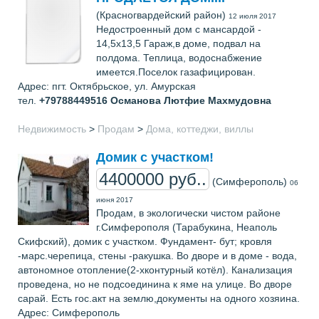
(Красногвардейский район)
12 июля 2017
Недостроенный дом с мансардой -
14,5x13,5 Гараж,в доме, подвал на
полдома. Теплица, водоснабжение
имеется.Поселок газафицирован.
Адрес: пгт. Октябрьское, ул. Амурская
тел.
+79788449516
Османова Лютфие Махмудовна
Недвижимость
>
Продам
>
Дома, коттеджи, виллы
Домик с участком!
4400000 руб..
(Симферополь)
06
июня 2017
Продам, в экологически чистом районе
г.Симферополя (Тарабукина, Неаполь
Скифский), домик с участком. Фундамент- бут; кровля
-марс.черепица, стены -ракушка. Во дворе и в доме - вода,
автономное отопление(2-хконтурный котёл). Канализация
проведена, но не подсоединина к яме на улице. Во дворе
сарай. Есть гос.акт на землю,документы на одного хозяина.
Адрес: Симферополь