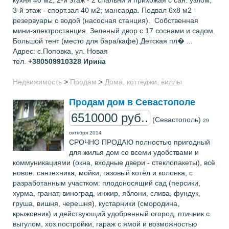
кухня 40 м2; 2-й этаж - 2 спальни и прихожая с сан. узлом;
3-й этаж - спорт.зал 40 м2; мансарда. Подвал 6х8 м2 -
резервуары с водой (насосная станция). Собственная
мини-электростанция. Зеленый двор с 17 соснами и садом.
Большой тент (место для бара/кафе).Детская пл� ...
Адрес: с.Поповка, ул. Новая
тел.
+380509910328
Ирина
Недвижимость
>
Продам
>
Дома, коттеджи, виллы
Продам дом в Севастополе
6510000 руб..
(Севастополь)
29
октября 2014
СРОЧНО ПРОДАЮ полностью пригодный
для жилья дом со всеми удобствами и
коммуникациями (окна, входные двери - стеклопакеты), всё
новое: сантехника, мойки, газовый котёл и колонка, с
разработанным участком: плодоносящий сад (персики,
хурма, гранат, виноград, инжир, яблони, слива, фундук,
груша, вишня, черешня), кустарники (смородина,
крыжовник) и действующий удобренный огород, птичник с
выгулом, хоз.постройки, гараж с ямой и возможностью