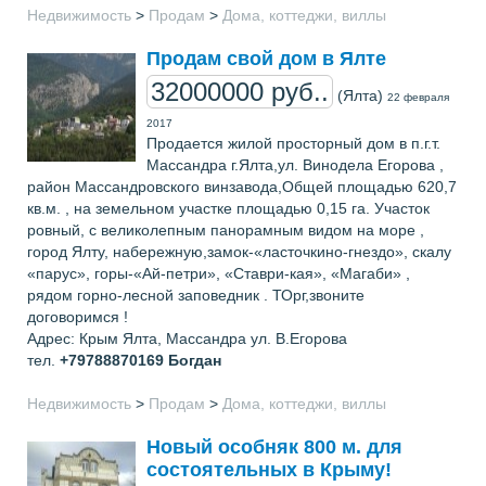
Недвижимость
>
Продам
>
Дома, коттеджи, виллы
Продам свой дом в Ялте
32000000 руб..
(Ялта)
22 февраля
2017
Продается жилой просторный дом в п.г.т.
Массандра г.Ялта,ул. Винодела Егорова ,
район Массандровского винзавода,Общей площадью 620,7
кв.м. , на земельном участке площадью 0,15 га. Участок
ровный, с великолепным панорамным видом на море ,
город Ялту, набережную,замок-«ласточкино-гнездо», скалу
«парус», горы-«Ай-петри», «Ставри-кая», «Магаби» ,
рядом горно-лесной заповедник . ТОрг,звоните
договоримся !
Адрес: Крым Ялта, Массандра ул. В.Егорова
тел.
+79788870169
Богдан
Недвижимость
>
Продам
>
Дома, коттеджи, виллы
Новый особняк 800 м. для
состоятельных в Крыму!