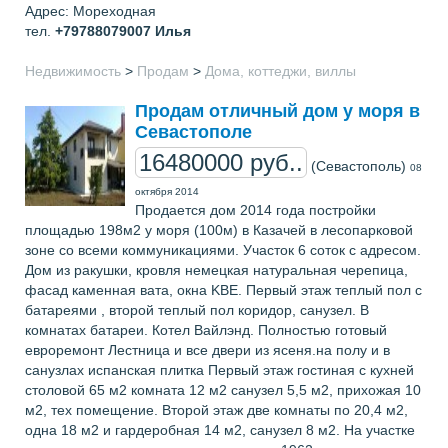
Адрес: Мореходная
тел.
+79788079007
Илья
Недвижимость
>
Продам
>
Дома, коттеджи, виллы
Продам отличный дом у моря в
Севастополе
16480000 руб..
(Севастополь)
08
октября 2014
Продается дом 2014 года постройки
площадью 198м2 у моря (100м) в Казачей в лесопарковой
зоне со всеми коммуникациями. Участок 6 соток с адресом.
Дом из ракушки, кровля немецкая натуральная черепица,
фасад каменная вата, окна KBE. Первый этаж теплый пол с
батареями , второй теплый пол коридор, санузел. В
комнатах батареи. Котел Вайлэнд. Полностью готовый
евроремонт Лестница и все двери из ясеня.на полу и в
санузлах испанская плитка Первый этаж гостиная с кухней
столовой 65 м2 комната 12 м2 санузел 5,5 м2, прихожая 10
м2, тех помещение. Второй этаж две комнаты по 20,4 м2,
одна 18 м2 и гардеробная 14 м2, санузел 8 м2. На участке