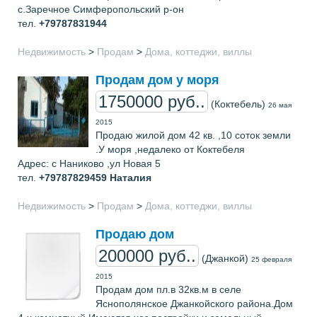
с.Заречное Симферопольский р-он
тел.
+79787831944
Недвижимость
>
Продам
>
Дома, коттеджи, виллы
Продам дом у моря
1750000 руб..
(Коктебель)
26 мая
2015
Продаю жилой дом 42 кв. ,10 соток земли
.У моря ,недалеко от Коктебеля
Адрес: с Наниково ,ул Новая 5
тел.
+79787829459
Наталия
Недвижимость
>
Продам
>
Дома, коттеджи, виллы
Продаю дом
200000 руб..
(Джанкой)
25 февраля
2015
Продам дом пл.в 32кв.м в селе
Яснополянское Джанкойского района.Дом