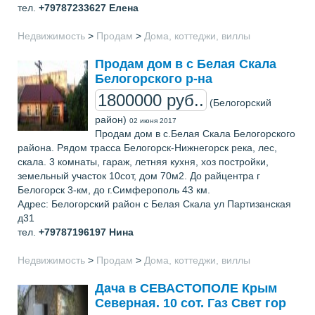
тел.
+79787233627
Елена
Недвижимость
>
Продам
>
Дома, коттеджи, виллы
Продам дом в с Белая Скала
Белогорского р-на
1800000 руб..
(Белогорский
район)
02 июня 2017
Продам дом в с.Белая Скала Белогорского
района. Рядом трасса Белогорск-Нижнегорск река, лес,
скала. 3 комнаты, гараж, летняя кухня, хоз постройки,
земельный участок 10сот, дом 70м2. До райцентра г
Белогорск 3-км, до г.Симферополь 43 км.
Адрес: Белогорский район с Белая Скала ул Партизанская
д31
тел.
+79787196197
Нина
Недвижимость
>
Продам
>
Дома, коттеджи, виллы
Дача в СЕВАСТОПОЛЕ Крым
Северная. 10 сот. Газ Свет гор