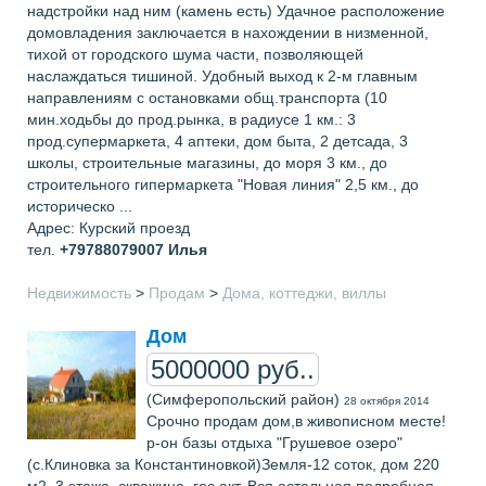
надстройки над ним (камень есть) Удачное расположение
домовладения заключается в нахождении в низменной,
тихой от городского шума части, позволяющей
наслаждаться тишиной. Удобный выход к 2-м главным
направлениям с остановками общ.транспорта (10
мин.ходьбы до прод.рынка, в радиусе 1 км.: 3
прод.супермаркета, 4 аптеки, дом быта, 2 детсада, 3
школы, строительные магазины, до моря 3 км., до
строительного гипермаркета "Новая линия" 2,5 км., до
историческо ...
Адрес: Курский проезд
тел.
+79788079007
Илья
Недвижимость
>
Продам
>
Дома, коттеджи, виллы
Дом
5000000 руб..
(Симферопольский район)
28 октября 2014
Срочно продам дом,в живописном месте!
р-он базы отдыха "Грушевое озеро"
(с.Клиновка за Константиновкой)Земля-12 соток, дом 220