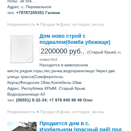
полы. 3й эта ...
Адрес: с. Перевальное
тел.
+79787205351
Галина
Недвижимость
>
Продам
>
Дома, коттеджи, виллы
Дом ново строй с
подвалом(бомба убежище)
2200000 руб..
(Старый Крым)
01
ноября 2016
Находится в живописном
месте,рядом:горы;лес;речка;водохранилище.Через две
улицы трасса(Симферополь-
Керчь)Феодосия-18км;Коктебель-20км
Адрес: Республика КРЫМ. Старый Крым.
Водохранилище-43
тел.
(06551) 9-32-34; +7 978 845 98 48
Олег
Недвижимость
>
Продам
>
Дома, коттеджи, виллы
Продается дом в с.
Изобильном (красный рай) под