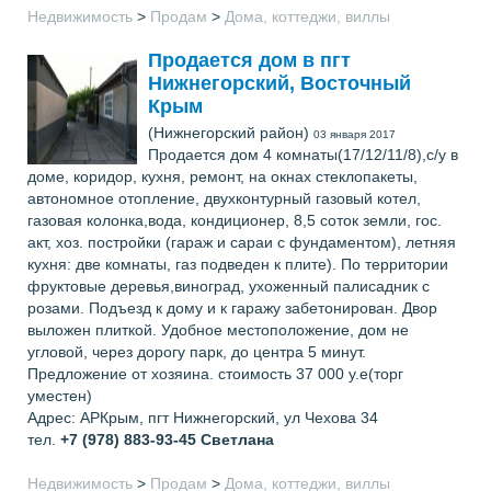
Недвижимость
>
Продам
>
Дома, коттеджи, виллы
Продается дом в пгт
Нижнегорский, Восточный
Крым
(Нижнегорский район)
03 января 2017
Продается дом 4 комнаты(17/12/11/8),с/у в
доме, коридор, кухня, ремонт, на окнах стеклопакеты,
автономное отопление, двухконтурный газовый котел,
газовая колонка,вода, кондиционер, 8,5 соток земли, гос.
акт, хоз. постройки (гараж и сараи с фундаментом), летняя
кухня: две комнаты, газ подведен к плите). По территории
фруктовые деревья,виноград, ухоженный палисадник с
розами. Подъезд к дому и к гаражу забетонирован. Двор
выложен плиткой. Удобное местоположение, дом не
угловой, через дорогу парк, до центра 5 минут.
Предложение от хозяина. стоимость 37 000 у.е(торг
уместен)
Адрес: АРКрым, пгт Нижнегорский, ул Чехова 34
тел.
+7 (978) 883-93-45
Светлана
Недвижимость
>
Продам
>
Дома, коттеджи, виллы