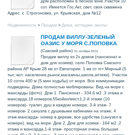
Дом расположен в лесной зоне.Участок 10
сот. Имеется Гос.Акт, свет, своя скважена
Адрес: с .Строгоновка, ул. Крымская, дом №12
Недвижимость
>
Продам
>
Дома, коттеджи, виллы
ПРОДАМ ВИЛЛУ-ЗЕЛЕНЫЙ
ОАЗИС У МОРЯ С.ПОПОВКА
(Сакский район)
31 октября 2014
Продам виллу из 2х домов (пансионат и
дом для хозяев). село Поповка Сакского
района АР Крым.28 км от Евпатории. 1 км от пгт Мирный (5
тыс.чел. населения,рынок,магазины,школа,аптеки). Участок
10 соток.400 м (5 мин ходьбы) от моря. Все коммуникации
подведены. Дома полностью меблированы. Вид на море с
мансарды (фото). Дом 1. Пансионат - 334,6 м2 ,3 этажа и
мансарда,18 номеров,55койко/мест.1,2-й этажи (10
номеров)- туалет, душ в каждом номере; 3-й этаж- 7
номеров- 2 санузла с душевыми кабинами на этаже; 4
этаж-мансарда- номер в дереве, все удобства (санузел в
номере), вид на море. Дом 2. Дом для хозяев - 164 м2 ,2
этажа и мансарда,1-й этаж- просторная очень большая