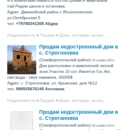
4-х комнатный.Имеются хоз.постройки и земельный
пай.Рядом школа и остановка.
Адрес: Джанкойский район с.Яснополянское
ул.Октябрьская 5
тел.
+79780241208
Айдер
Недвижимость
>
Продам
>
Дома, коттеджи, виллы
Продам недостроенный дом в
с. Строгоновка
(Симферопольский район)
20 ноября 2014
Дом расположен в живописной лесной
зоне.Участок 10 сот. Имеется Гос.Акт,
свет,вода - своя скважина. 45000$
Адрес: с .Строгоновка, ул. Крымская, дом №12
тел.
998935676148
Антонина
Недвижимость
>
Продам
>
Дома, коттеджи, виллы
Продам недостроенный дом в
с. Строгановка
(Симферопольский район)
08 ноября 2014