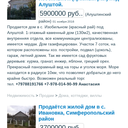
Алуштой.
5900000 руб..
(Алуштинский
район)
01 ноября 2016
Продается дом в с. Изобильном (красный рай) под
Алуштой. 1-этажный каменный дом (130м2), качественная
внутренняя отдела, все коммуникации централизованы,
имеется чердак. Дом газифицирован. Участок 7 соток, на
котором расположены хоз. постройки, подвал (цоколь),
гараж, летний домик. Так же имеется сад фруктовых
деревьев: хурма, гранат, инжир, яблони, грецкий орех.
Прекрасный панорамный вид на горы и уголок моря. Море
находится в радиусе 10км, что позволяет добраться до него
крайне быстро. Возможен реальный торг.
тел.
+79788191766 +7-978-014-90-99
Анастасия
Недвижимость
>
Продам
>
Дома, коттеджи, виллы
Продаётся жилой дом в с.
Ивановка, Симферопольский
район
3700000 руб..