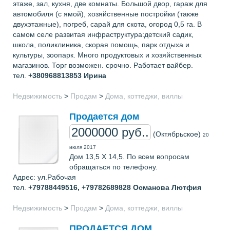
этаже, зал, кухня, две комнаты. Большой двор, гараж для
автомобиля (с ямой), хозяйственные постройки (также
двухэтажные), погреб, сарай для скота, огород 0,5 га. В
самом селе развитая инфраструктура:детский садик,
школа, поликлиника, скорая помощь, парк отдыха и
культуры, зоопарк. Много продуктовых и хозяйственных
магазинов. Торг возможен. срочно. Работает вайбер.
тел.
+380968813853
Ирина
Недвижимость
>
Продам
>
Дома, коттеджи, виллы
Продается дом
2000000 руб..
(Октябрьское)
20
июля 2017
Дом 13,5 Х 14,5. По всем вопросам
обращаться по телефону.
Адрес: ул.Рабочая
тел.
+79788449516, +79782689828
Османова Лютфия
Недвижимость
>
Продам
>
Дома, коттеджи, виллы
ПРОДАЕТСЯ ДОМ....