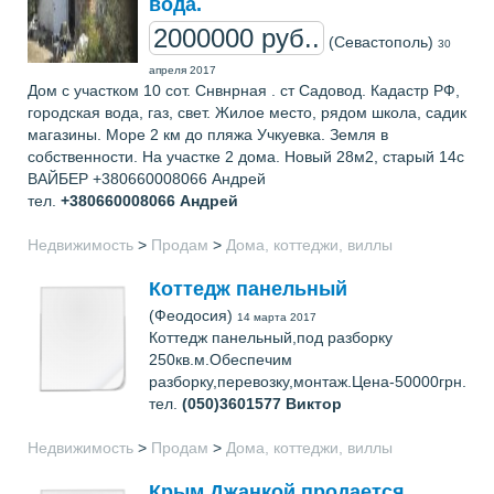
вода.
2000000 руб..
(Севастополь)
30
апреля 2017
Дом с участком 10 сот. Снвнрная . ст Садовод. Кадастр РФ,
городская вода, газ, свет. Жилое место, рядом школа, садик
магазины. Море 2 км до пляжа Учкуевка. Земля в
собственности. На участке 2 дома. Новый 28м2, старый 14с
ВАЙБЕР +380660008066 Андрей
тел.
+380660008066
Андрей
Недвижимость
>
Продам
>
Дома, коттеджи, виллы
Коттедж панельный
(Феодосия)
14 марта 2017
Коттедж панельный,под разборку
250кв.м.Обеспечим
разборку,перевозку,монтаж.Цена-50000грн.
тел.
(050)3601577
Виктор
Недвижимость
>
Продам
>
Дома, коттеджи, виллы
Крым Джанкой продается