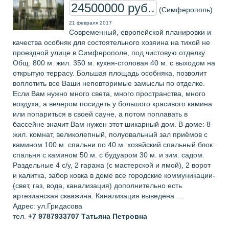
24500000 руб..
(Симферополь)
21 февраля 2017
Современный, eвропейской планировки и
качества особняк для состоятельного хозяина на тихой не
проездной улице в Симферополе, под чистовую отделку.
Общ. 800 м. жил. 350 м. кухня-столовая 40 м. с выходом на
открытую террасу. Большая площадь особняка, позволит
воплотить все Ваши неповторимые замыслы по отделке.
Если Вам нужно много света, много пространства, много
воздуха, а вечером посидеть у большого красивого камина
или попариться в своей сауне, а потом поплавать в
бассейне значит Вам нужен этот шикарный дом. В доме: 8
жил. комнат, великолепный, полуовальный зал приёмов с
камином 100 м. спальни по 40 м. хозяйский спальный блок:
спальня с камином 50 м. с будуаром 30 м. и зим. садом.
Раздельные 4 с/у, 2 гаража (с мастерской и ямой), 2 ворот
и калитка, забор ковка в доме все городские коммуникации-
(свет, газ, вода, канализация) дополнительно есть
артезианская скважина. Канализация выведена ...
Адрес: ул.Гридасова
тел.
+7 9787933707
Татьяна Петровна