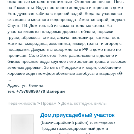
окна новые метало-пластиковые. Отопление печное. Печь
на 2 комнаты. Вода постоянно холодная и горячая в доме.
Есть душевая кабина с горячей водой. Вода на участке со
скважины и местного водопровода. Имеется сарай, подвал.
Спутн. ТВ. Дом теплый из самана толстые стены. На
участке имеются плодовые деревья: яблони, персики,
груши, абрикосы, сливы, алыча, шелковица, калина, есть
малина, смородина, земляника, инжир, гранат и огород с
посадками. Документы оформлены в РФ в доме никто не
прописан. Село Золотое Поле расположено в долине и
близко пресные воды круглое лето зеленая трава и высокие
зеленые деревья. 35 км от Феодосии и моря, сообщение
хорошее ходят комфортабельные автобусы и маршрутк�
...
Адрес: ул. Ленина
тел.
+79788696770
Валерий
Недвижимость
>
Продам
>
Дома, коттеджи, виллы
Дом,приусадебный участок
(Бахчисарайский район)
19 сентября 2015
Продам газифицированный дом и