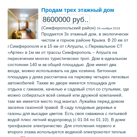
Продам трех этажный дом
8600000 руб..
(Симферопольский район)
04 ноября 2016
Продается 3х этажный дом, в экологически
чистом и горном районе Крыма. В 20 км от
г.Симферополя и в 15 км от г.Алушты, с.Перевальное СТ
«Артек» в 1м км от трассы Симферополь – Алушта на
пересечении многих туристических троп. Дом в идеальном
состоянии 140 м.кв общей площадью. Дом имеет два
входа, можно использовать на два хозяина. Бетонная
площадка у дома рассчитана на парковку четырех легковых
автомобилей. Также во дворе имеется площадка для
отдыха с гамаком, качелью и садовый стол со стульями, где
можно собираться всей семьей или дружной компанией,
там же имеется место под мангал. Лужайка перед домом
засеяна газонной травой. В саду плодовые деревья и
газоны для высадки цветов. Есть своя скважина с питьевой
водой плюс летний водопровод (с 01.04 по 01.10). В доме
трехфазное электричество. Для отопления первого и
второго этажа используется водяной-электрокотел теплые