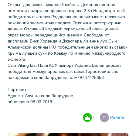
Открыт для вязок шикарный кобель. Длинношерстная
немецкая овчарка чепрачного окраса 2.5 г.Неоднократный
победитель выставок.Родословная насчитывает несколько
поколений знаменитых предков.Отличные экстерьерные
данные.Отличный йодовый окрас,черный насыщенный
окрас морды передающийся щенкам.Свободен от
дисплазии.Внук Хоранда и Джаспера ли анне лур.Сын
Альминской долины IKU победительницей многих выставок
Крыма лучшей суки по Крыму по мнению международного
эксперта.
Сын Viking last Hathi КСУ импорт Украина Белая церковь
победителя международных выставок.Терреториально
находимся в селе Запрудном.тел+79787425653
Партенит
Адрес: г Алушта село Запрудное
обновлено 08.03.2019
-
Ранета