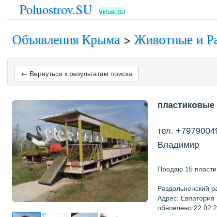
Poluostrov.SU
Virtual.SU
Объявления Крыма
>
Животные и Р
← Вернуться к результатам поиска
пластиковые 
тел. +7979004
Владимир
Продаю 15 пласти
Раздольненский р
Адрес: Евпатория
обновлено 22.02.