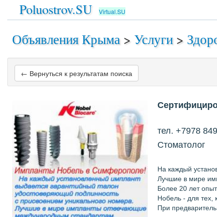
Poluostrov.SU
Virtual.SU
Объявления Крыма
>
Услуги
>
Здор
← Вернуться к результатам поиска
Сертифициро
тел. +7978 849
Cтоматолог
На каждый устано
Лучшие в мире им
Более 20 лет опы
Нобель - для тех, 
При предварительн