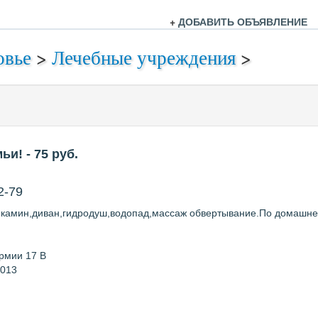
+
ДОБАВИТЬ ОБЪЯВЛЕНИЕ
овье
>
Лечебные учреждения
>
мьи!
- 75
руб.
2-79
,камин,диван,гидродуш,водопад,массаж обвертывание.По домашнем
рмии 17 В
2013