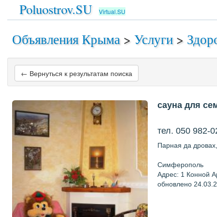
Poluostrov.SU
Virtual.SU
Объявления Крыма
>
Услуги
>
Здор
← Вернуться к результатам поиска
сауна для се
тел. 050 982-0
Парная да дровах
Симферополь
Адрес: 1 Конной А
обновлено 24.03.