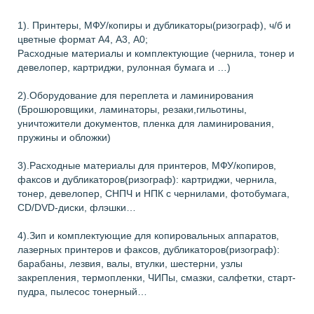
1). Принтеры, МФУ/копиры и дубликаторы(ризограф), ч/б и
цветные формат А4, А3, А0;
Расходные материалы и комплектующие (чернила, тонер и
девелопер, картриджи, рулонная бумага и …)
2).Оборудование для переплета и ламинирования
(Брошюровщики, ламинаторы, резаки,гильотины,
уничтожители документов, пленка для ламинирования,
пружины и обложки)
3).Расходные материалы для принтеров, МФУ/копиров,
факсов и дубликаторов(ризограф): картриджи, чернила,
тонер, девелопер, СНПЧ и НПК с чернилами, фотобумага,
CD/DVD-диски, флэшки…
4).Зип и комплектующие для копировальных аппаратов,
лазерных принтеров и факсов, дубликаторов(ризограф):
барабаны, лезвия, валы, втулки, шестерни, узлы
закрепления, термопленки, ЧИПы, смазки, салфетки, старт-
пудра, пылесос тонерный…