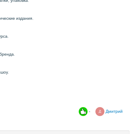
пки, упаковка.
ические издания.
урса.
 бренда.
-шоу.
-
Дмитрий