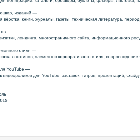
для полиграфии: каталоги, брошюры, буклеты, флаеры, листовки, па
брошюр, изданий —
вёрстка: книги, журналы, газеты, техническая литература, период
тов —
визитки, лендинга, многостраничного сайта, информационного рес
рменного стиля —
совка логотипов, элементов корпоративного стиля, сопровождение
для YouTube —
 видеороликов для YouTube, заставок, титров, презентаций, слайд
оль
2019