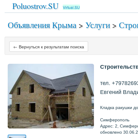
Poluostrov.SU
Virtual.SU
Объявления Крыма
>
Услуги
>
Стро
← Вернуться к результатам поиска
Строительст
тел. +7978269
Евгений Влад
Кладка ракушки до
Симферополь
Адрес: 2, Симфер
обновлено 30.06.