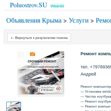
Poluostrov.SU
Virtual.SU
Объявления Крыма
>
Услуги
>
Ремо
← Вернуться к результатам поиска
Ремонт компь
тел. +7978936
Андрей
Ремонт компьютеро
— Установка window
— Чистка ноутбука
— Ремонт ноутбук
— Ремонт компьют