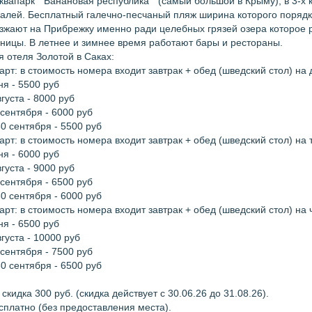
квапарк " Банановая республика " (самый большой в Крыму), в 3-х
алей. Бесплатный галечно-песчаный пляж ширина которого порядк
жают на Прибрежку именно ради целебных грязей озера которое р
ницы. В летнее и зимнее время работают бары и рестораны.
я отеля Золотой в Саках:
арт: в стоимость номера входит завтрак + обед (шведский стол) на 
ня - 5500 руб
густа - 8000 руб
 сентября - 6000 руб
30 сентября - 5500 руб
арт: в стоимость номера входит завтрак + обед (шведский стол) на 
ня - 6000 руб
густа - 9000 руб
 сентября - 6500 руб
30 сентября - 6000 руб
арт: в стоимость номера входит завтрак + обед (шведский стол) на 
ня - 6500 руб
густа - 10000 руб
 сентября - 7500 руб
30 сентября - 6500 руб
 скидка 300 руб. (скидка действует с 30.06.26 до 31.08.26).
есплатно (без предоставления места).