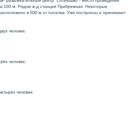
 км- развлекательный центр "Солнышко"- место проведения
а 100 м. Рядом ж-д станция Прибрежная. Некоторые
асположено в 500 м от поселка. Уже построены и принимают
двух человек:
трёх человек:
четырёх человек: