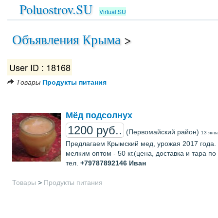
Poluostrov.SU
Virtual.SU
Объявления Крыма
>
User ID : 18168
Товары
Продукты питания
Мёд подсолнух
1200 руб..
(Первомайский район)
13 янв
Предлагаем Крымский мед, урожая 2017 года.
мелким оптом - 50 кг.(цена, доставка и тара п
тел.
+79787892146
Иван
Товары
>
Продукты питания