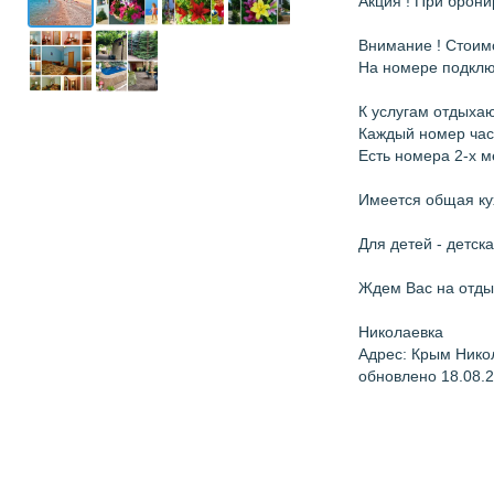
Акция ! При брони
Внимание ! Стоимо
На номере подключ
К услугам отдыха
Каждый номер час
Есть номера 2-х м
Имеется общая ку
Для детей - детск
Ждем Вас на отды
Николаевка
Адрес: Крым Нико
обновлено 18.08.