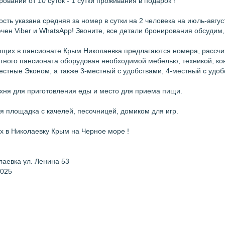
ровании от 10 суток - 1 сутки проживания в подарок !
сть указана средняя за номер в сутки на 2 человека на июль-авгус
ен Viber и WhatsApp! Звоните, все детали бронирования обсудим,
ющих в пансионате Крым Николаевка предлагаются номера, рассчит
тного пансионата оборудован необходимой мебелью, техникой, к
естные Эконом, а также 3-местный с удобствами, 4-местный с удо
хня для приготовления еды и место для приема пищи.
ая площадка с качелей, песочницей, домиком для игр.
х в Николаевку Крым на Черное море !
лаевка ул. Ленина 53
2025