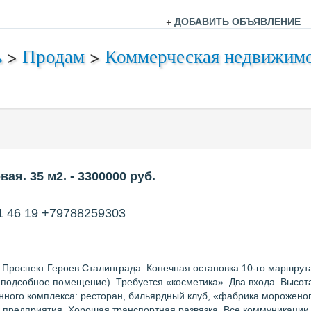
+
ДОБАВИТЬ ОБЪЯВЛЕНИЕ
ь
>
Продам
>
Коммерческая недвижим
ая. 35 м2.
- 3300000
руб.
11 46 19 +79788259303
 Проспект Героев Сталинграда. Конечная остановка 10-го маршру
, подсобное помещение). Требуется «косметика». Два входа. Высот
нного комплекса: ресторан, бильярдный клуб, «фабрика мороженог
предприятия. Хорошая транспортная развязка. Все коммуникации (