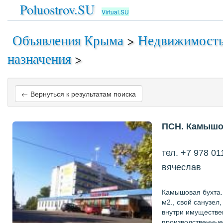
Poluostrov.SU
Virtual.SU
Объявления Крыма
>
Недвижимост
назначения
>
← Вернуться к результатам поиска
ПСН. Камышов
тел. +7 978 0
вячеслав
Камышовая бухта.
м2., свой санузел
внутри имуществе
производственные 