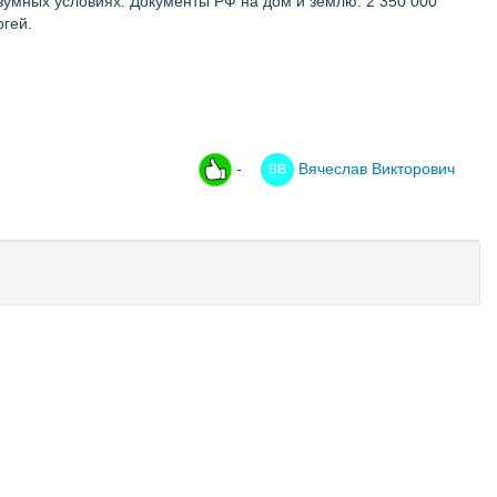
азумных условиях. Документы РФ на дом и землю. 2 350 000
ргей.
-
Вячеслав Викторович