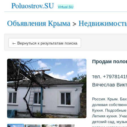
Poluostrov.SU
Virtual.SU
Объявления Крыма
>
Недвижимост
← Вернуться к результатам поиска
Продам поло
тел. +7978141
Вячеслав Вик
Россия. Крым. Ба
долевая собственн
Кухня. Подсобные
Летняя кухня. Уча
детский сад, музы