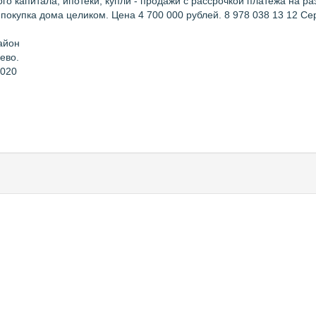
го капитала, ипотеки, купли - продажи с рассрочкой платежа на р
покупка дома целиком. Цена 4 700 000 рублей. 8 978 038 13 12 Се
айон
ево.
2020