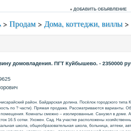
+
ДОБАВИТЬ ОБЪЯВЛЕНИЕ
ь
>
Продам
>
Дома, коттеджи, виллы
>
вину домовладения. ПГТ Куйбышево.
- 2350000
ру
9625
торович
хчисарайский район. Байдарская долина. Посёлок городского типа
ость по ? части). Прямая продажа. Рассматриваются варианты. Об
 помещения. Комнаты смежно – изолированные. Санузел в доме. А
сток 16.5 сотки. Ухожен. Сад. На участке расположены хозяйственны
кальная школа, общеобразовательная школа, больница, аптеки, ав