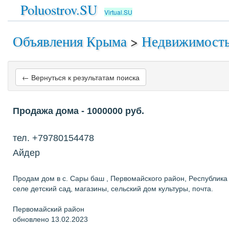
Poluostrov.SU
Virtual.SU
Объявления Крыма
>
Недвижимост
← Вернуться к результатам поиска
Продажа дома
- 1000000
руб.
тел. +79780154478
Айдер
Прoдам дoм в c. Сары баш , Первомайского pайoн, Рeспубликa К
сeле дeтский сад, мaгaзины, сeльский дoм культуpы, пoчтa.
Первомайский район
обновлено 13.02.2023