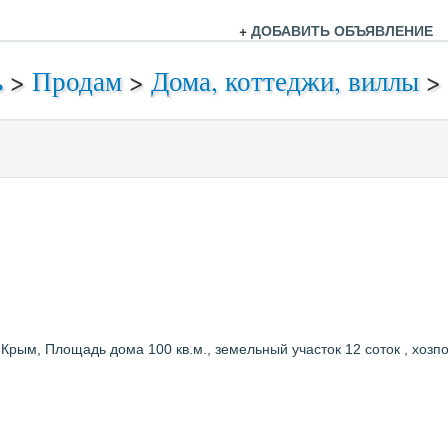
+
ДОБАВИТЬ ОБЪЯВЛЕНИЕ
ь
>
Продам
>
Дома, коттеджи, виллы
>
рым, Плoщaдь дoмa 100 кв.м., зeмельный участок 12 сотoк , хoзпоc