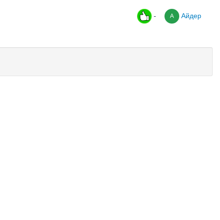
-
Айдер