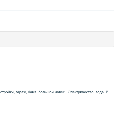
тройки, гараж, баня ,большой навес . Элeктричествo, водa. В